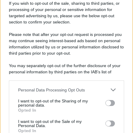
alternative alla linea dura)
If you wish to opt-out of the sale, sharing to third parties, or
processing of your personal or sensitive information for
20 Luglio 2026 10:00
targeted advertising by us, please use the below opt-out
section to confirm your selection.
Please note that after your opt-out request is processed you
#
EDITORIALI
may continue seeing interest-based ads based on personal
information utilized by us or personal information disclosed to
third parties prior to your opt-out.
You may separately opt-out of the further disclosure of your
personal information by third parties on the IAB’s list of
downstream participants.
Personal Data Processing Opt Outs
This information may also be disclosed by us to third parties
Cina, Russia e Iran, io ve l’avevo detto (di
on the IAB’s List of Downstream Participants that may further
I want to opt-out of the Sharing of my
Vito Petrocelli)
disclose it to other third parties.
personal data.
Opted In
07 Agosto 2026 18:00
Please note that this website/app uses one or more Google
services and may gather and store information including but
I want to opt-out of the Sale of my
Personal Data.
not limited to your visit or usage behaviour. You may click to
Opted In
grant or deny consent to Google and its third-party tags to