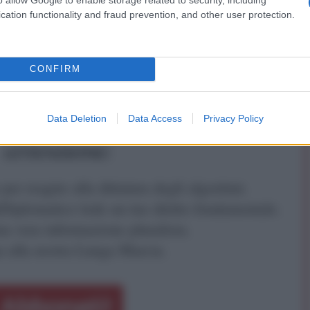
cation functionality and fraud prevention, and other user protection.
CONFIRM
Data Deletion
Data Access
Privacy Policy
ATTENZIONE!
r reagire alla dittatura degli algoritmi.
iDiplomatico lede un tuo diritto fondamentale.
a vera informazione pluralista.
a alla nostra Lunga Marcia.
Abbonati!