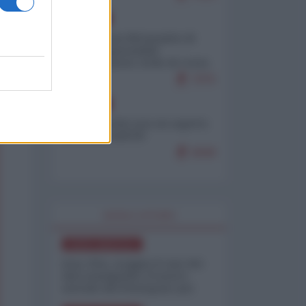
EUROPA
Petro accusa Netanyahu di
essere responsabile
"dell'invasione civile di Ceuta
da parte dei marocchini"
7075
EUROPA
Ceuta, perché non mi aspetto
più nulla dall'UE
6848
WORLD AFFAIRS
NORD-AMERICA
Iran-USA, scoppia il caso dei
dati manipolati: il nuovo
metodo del Pentagono per
minimizzare le perdite