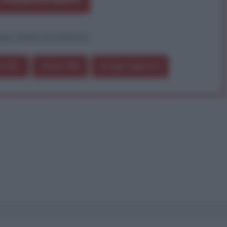
pure effettua una donazione
a 5€
Dona 15€
Scegli importo