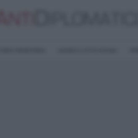
TURA E RESISTENZA
LAVORO E LOTTE SOCIALI
OPI