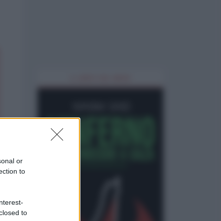
IL LIBRO DEL MESE
sonal or
ection to
nterest-
closed to