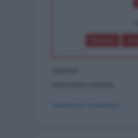
op
Dona 1€
Don
Commenti
ancora nessun commento
Abbonati per commentare