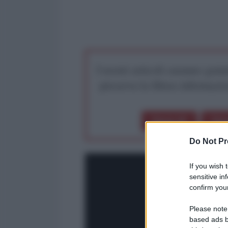
I nostri articoli saranno gratu
preserva la libera infor
Dona 1€
Don
Do Not Pr
If you wish 
sensitive in
confirm your
Please note
based ads b