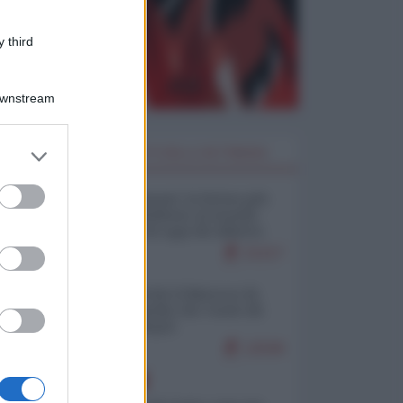
 third
Downstream
er and store
I PIÙ LETTI DELLA SETTIMANA
to grant or
ed purposes
Restare umani: la forma più
alta di ribellione al mondo
distopico di oggi (di Alberto
Bradanini)
21217
Ceuta: perché il Marocco fa
con noi quello che vuole (di
Alberto Negri)
12549
EUROPA