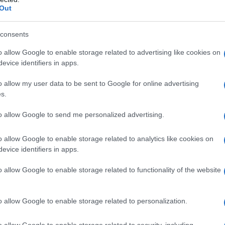
Out
 del primo minifilm de l'AntiDiplomatico con la
.
consents
a, 28 aprile, a Roma al Teatro Flavio dalle ore 20.00
o allow Google to enable storage related to advertising like cookies on
evice identifiers in apps.
o allow my user data to be sent to Google for online advertising
s.
nostri
abbonati Youtube
e acquistabile su
Vimeo
to allow Google to send me personalized advertising.
o allow Google to enable storage related to analytics like cookies on
evice identifiers in apps.
o allow Google to enable storage related to functionality of the website
o allow Google to enable storage related to personalization.
o allow Google to enable storage related to security, including