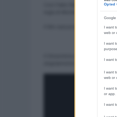
Opted 
Così Fabio Maggiore, protagonista
regia di Michelangelo Severgnini
Google 
Il film sarà proiettato questa ser
I want t
web or d
I want t
purpose
Il Dissentista è disponibile per i 
I want 
singolarmente.
I want t
web or d
I want t
or app.
I want t
I want t