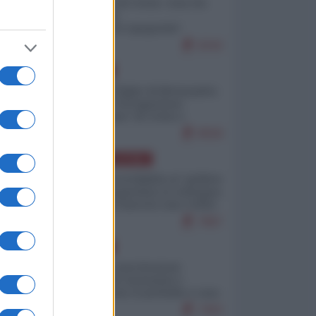
Invasione di Ceuta: cosa sta
accadendo
nell'enclave spagnola?
9242
EUROPA
Quando il figlio di Netanyahu
incitava "l'occupazione
musulmana" di Ceuta e
Melilla
8558
AMERICA LATINA
Dalla Convertibilità al "grillete
fiscal": l'Argentina si consegna
ai mercati (ancora una volta)
7867
EUROPA
Mosca: le esercitazioni
nucleari di Germania e
Francia sono il preludio a una
guerra contro la Russia
7403