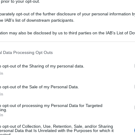
 prior to your opt-out.
rately opt-out of the further disclosure of your personal information by
he IAB’s list of downstream participants.
tion may also be disclosed by us to third parties on the IAB’s List of 
 that may further disclose it to other third parties.
 that this website/app uses one or more Google services and may gath
l Data Processing Opt Outs
including but not limited to your visit or usage behaviour. You may click 
 to Google and its third-party tags to use your data for below specifi
o opt-out of the Sharing of my personal data.
ogle consent section.
In
o opt-out of the Sale of my Personal Data.
In
ifestare il mio dissenso, come ogni sano
to opt-out of processing my Personal Data for Targeted
 nel frattempo, il regista e giornalista Michelangelo
ing.
o traccia proprio di quei frangenti di orgoglio
In
o opt-out of Collection, Use, Retention, Sale, and/or Sharing
ersonal Data that Is Unrelated with the Purposes for which it
lected.