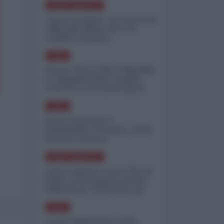
NORD-AMERICA
"Scorte al limite": il retroscena
CNN sulla difesa USA nel
conflitto iraniano
ASIA
Yemen, blocco Bab el-Mandab:
Le superpetroliere saudite
costrette a circumnavigare
l'Africa
ASIA
l'Iran era pronto a
bombardare l'Ucraina, cos'ha
fermato l'attacco
NORD-AMERICA
Guerra all'Iran, scorte USA al
limite: il Pentagono investe
miliardi per ricostituire gli
arsenali
ASIA
Canale diplomatico resta