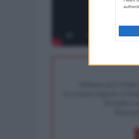
authenti
Abbiamo poco tempo pe
La censura imposta a l'Ant
Rivendica un
Partecip