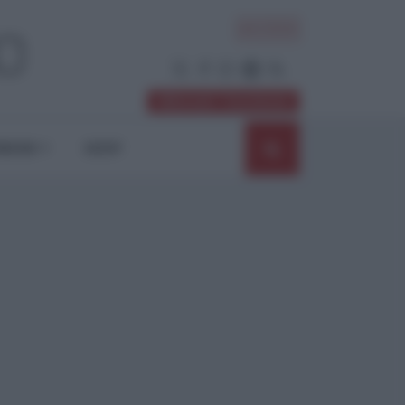
ACCEDI
Abbonati / Sostienici
NIONI
SHOP