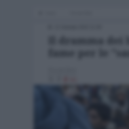
Home
Piccole Note
11 Gennaio 2022 11:00
Il dramma dei 
fame per le "s
Piccole Note
961