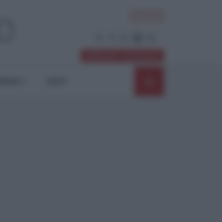
ACCEDI
Abbonati / Sostienici
NIONI
SHOP