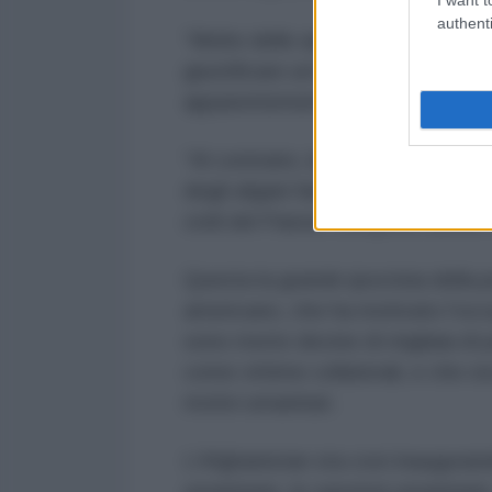
authenti
“Molte delle argomentazioni uman
giustificare un’occupazione mili
apparentemente difendeva”.
“Al contrario, la fine dell’attuale
degli afgani farebbero effettivam
civili del Paese, compresi donne 
Questa la grande ipocrisia della
americano, che ha motivato l’oc
sono morte decine di migliaia di
come vittime collaterali, e che o
motivi umanitari.
L’Afghanistan sta così inaugurand
umanitarie, le sanzioni umanitari