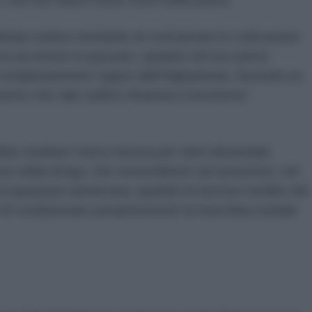
lebani stanno tentando di contrastare le coltivazioni
era avvenuto in passato, quando nel loro primo
completamente l’oppio dall’Afghanistan, facendo un
to che tale traffico finanzia il terrorismo
bbe risultare l’unica risorsa per tanti diseredati,
gnori della droga, che tornerebbero ad assumere, nel
’occupazione americana, quando le lucrose rendite del
do di condizionare pesantemente la macchina statale