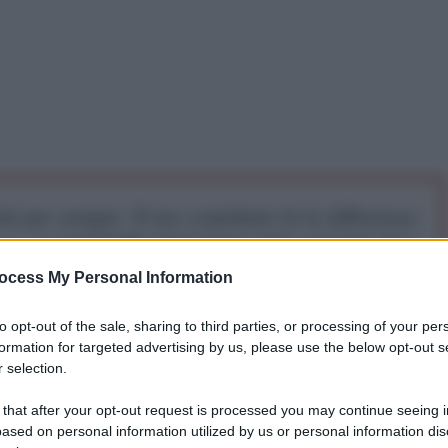
iti per sempre. Il tuo contributo fa la differenza:
mazione. L'ANTIDIPLOMATICO SEI ANCHE TU!
ocess My Personal Information
a 5€
Dona 15€
Scegli importo
to opt-out of the sale, sharing to third parties, or processing of your per
formation for targeted advertising by us, please use the below opt-out s
 selection.
 afghano sostenuto dagli Stati Uniti e
 that after your opt-out request is processed you may continue seeing i
opolo afghano sta affrontando quello che potrebbe
ased on personal information utilized by us or personal information dis