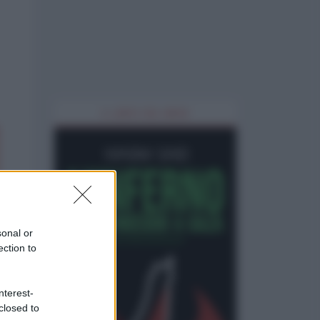
IL LIBRO DEL MESE
sonal or
ection to
nterest-
closed to