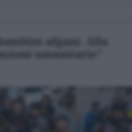
bambini afgani. Alla
anzioni umanitarie"