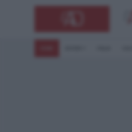
HOME
ESTERI
ITALIA
CUL