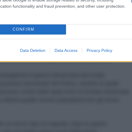
cation functionality and fraud prevention, and other user protection.
itarie e femministe sono state usate per anni per
tare troppo spesso malvista dalle stesse persone che
CONFIRM
 regime di sanzioni e lo sblocco dei fondi di proprietà
Data Deletion
Data Access
Privacy Policy
ente qualcosa di inequivocabilmente positivo per i
e bambini che sono particolarmente a rischio”.
 propaganda di guerra denunciata dal media
cupazione decennale del Paese, durante la quale
 persone, molte delle quali sotto le bombe americane
ra affama quelle stesse popolazioni per gli stessi
o un nuovo tipo di tragedia, dopo le guerre
e, che non fanno meno morti delle prime.