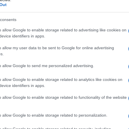
Out
ioni statunitensi, che spingono gli afgani oltre il
frontare la pandemia di Covid-19 e lo sconvolgimento
consents
erno centrale”.
o allow Google to enable storage related to advertising like cookies on
evice identifiers in apps.
alle decisioni prese dagli Stati Uniti. Oltre alle
esa al potere dei talebani, infatti, Washington ha
o allow my user data to be sent to Google for online advertising
lari della banca centrale afghana” depositati dal
s.
 di credito americani.
to allow Google to send me personalized advertising.
, il clamore delle voci critiche sul ritiro
o allow Google to enable storage related to analytics like cookies on
estate, contrarie per motivi umanitari, è diventato
evice identifiers in apps.
o allow Google to enable storage related to functionality of the website
i
ed esponenti
politici hanno
affermato che
o allow Google to enable storage related to personalization.
rativo umanitario
, in particolare la protezione delle
o allow Google to enable storage related to security, including