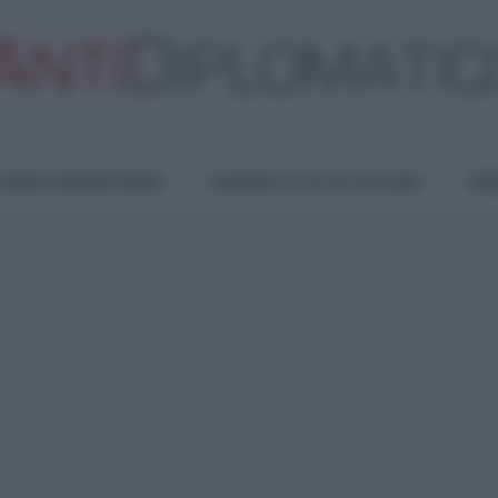
TURA E RESISTENZA
LAVORO E LOTTE SOCIALI
OPI