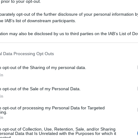
li ultimi decenni. A causa del collasso economico
 prior to your opt-out.
ericano, alle sanzioni internazionali comminate contro
rately opt-out of the further disclosure of your personal information by
egli aiuti umanitari, milioni di afgani devono fare i
he IAB’s list of downstream participants.
lla fame […] Molti perderanno la vita per cause che
tion may also be disclosed by us to third parties on the IAB’s List of 
 that may further disclose it to other third parties.
rcept
che prosegue: “Sebbene nelle ultime
 that this website/app uses one or more Google services and may gath
l Data Processing Opt Outs
including but not limited to your visit or usage behaviour. You may click 
evate alcune misure in ambito commerciale per
 to Google and its third-party tags to use your data for below specifi
o opt-out of the Sharing of my personal data.
e mondiale della sanità ha
avvertito
che nel corso di
ogle consent section.
In
presi provvedimenti drastici, potrebbero morire a
 milione di bambini afgan.
o opt-out of the Sale of my Personal Data.
In
o il peso maggiore della catastrofe umanitaria, che
to opt-out of processing my Personal Data for Targeted
nduti per comprare cibo. E l’inverno notoriamente
ing.
In
ndo a dura prova: gli afgani stanno
morendo di
o opt-out of Collection, Use, Retention, Sale, and/or Sharing
ersonal Data that Is Unrelated with the Purposes for which it
lected.