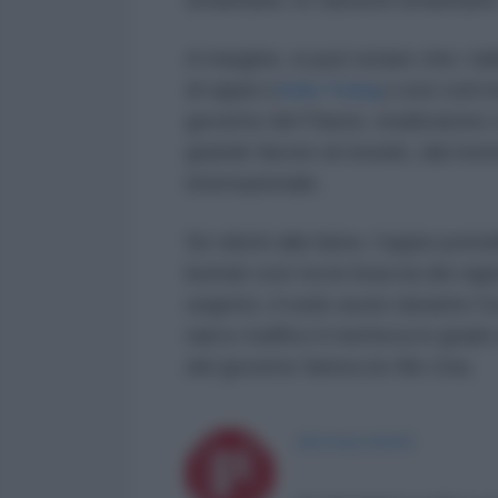
A margine, si può notare che i ta
di oppio (
India Today
) così com’
governo del Paese, eradicarono 
grande favore al mondo, dal momen
internazionale.
Se ridotti alla fame, l’oppio potre
buttati così tra le braccia dei si
segreto, il ruolo avuto durante l
narco-traffico li metteva in gra
del governo fantoccio filo-Usa.
PICCOLE NOTE