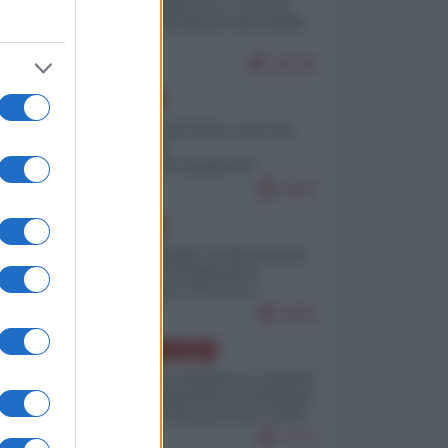
Quali sarebbero le “vittorie
ucraine” decantate dai media
italici?
10109
EUROPA
Invasione di Ceuta: cosa sta
accadendo
nell'enclave spagnola?
9210
EUROPA
Quando il figlio di Netanyahu
incitava "l'occupazione
musulmana" di Ceuta e
Melilla
8455
AMERICA LATINA
Dalla Convertibilità al "grillete
fiscal": l'Argentina si consegna
ai mercati (ancora una volta)
7773