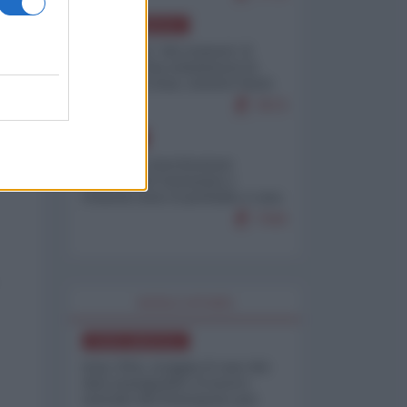
NORD-AMERICA
Il "mistero" dei numeri: il
governo Usa minimizza le
vittime in Iran, mentre fonti
interne...
7673
EUROPA
Mosca: le esercitazioni
nucleari di Germania e
Francia sono il preludio a una
guerra contro la Russia
7343
WORLD AFFAIRS
NORD-AMERICA
Iran-USA, scoppia il caso dei
dati manipolati: il nuovo
metodo del Pentagono per