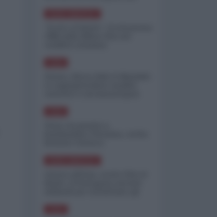
minimizzare le perdite
NORD-AMERICA
"Scorte al limite": il retroscena
CNN sulla difesa USA nel
conflitto iraniano
ASIA
Yemen, blocco Bab el-Mandab:
Le superpetroliere saudite
costrette a circumnavigare
l'Africa
ASIA
l'Iran era pronto a
bombardare l'Ucraina, cos'ha
fermato l'attacco
NORD-AMERICA
Guerra all'Iran, scorte USA al
limite: il Pentagono investe
miliardi per ricostituire gli
arsenali
ASIA