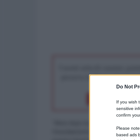
I nostri articoli saranno gratu
preserva la libera infor
Do Not Pr
Dona 1€
Don
If you wish 
sensitive in
confirm your
“Mesi dopo la caduta del governo
Please note
l’insediamento dei talebani, il p
based ads b