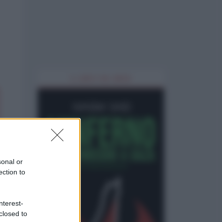
IL LIBRO DEL MESE
sonal or
ection to
nterest-
closed to