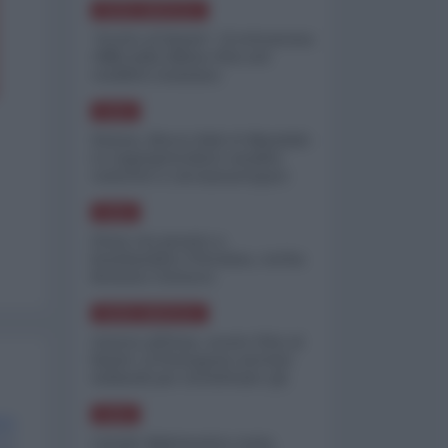
NORD-AMERICA
"Scorte al limite": il retroscena
CNN sulla difesa USA nel
conflitto iraniano
ASIA
Yemen, blocco Bab el-Mandab:
Le superpetroliere saudite
costrette a circumnavigare
l'Africa
ASIA
l'Iran era pronto a
bombardare l'Ucraina, cos'ha
fermato l'attacco
NORD-AMERICA
Guerra all'Iran, scorte USA al
limite: il Pentagono investe
miliardi per ricostituire gli
arsenali
ASIA
Canale diplomatico resta