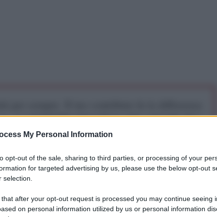
iti per sempre. Il tuo contributo fa la differenza:
mazione. L'ANTIDIPLOMATICO SEI ANCHE TU!
ocess My Personal Information
a 5€
Dona 15€
Scegli importo
to opt-out of the sale, sharing to third parties, or processing of your per
formation for targeted advertising by us, please use the below opt-out s
 selection.
 that after your opt-out request is processed you may continue seeing i
overno Meloni, alla fine, dovrebbe abbondare il
ased on personal information utilized by us or personal information dis