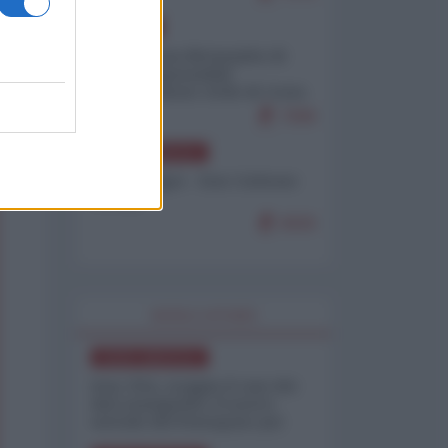
EUROPA
Petro accusa Netanyahu di
essere responsabile
"dell'invasione civile di Ceuta
da parte dei marocchini"
7099
NORD-AMERICA
Chris Hedges - Don Corleone
Trump
6926
WORLD AFFAIRS
NORD-AMERICA
Iran-USA, scoppia il caso dei
dati manipolati: il nuovo
metodo del Pentagono per
minimizzare le perdite