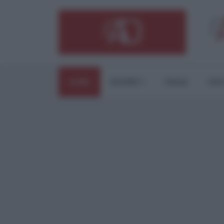
HOME
ESTERI
ITALIA
CUL