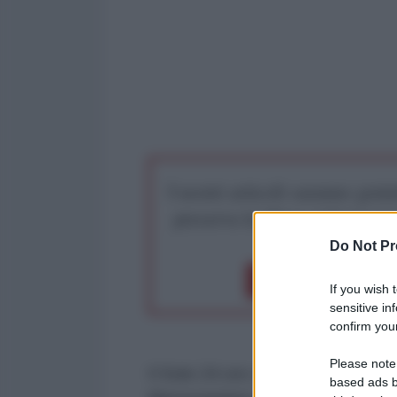
I nostri articoli saranno gratu
preserva la libera infor
Do Not Pr
Dona 1€
Don
If you wish 
sensitive in
confirm your
Please note
Il Sole 24 ore ci informa che il G
based ads b