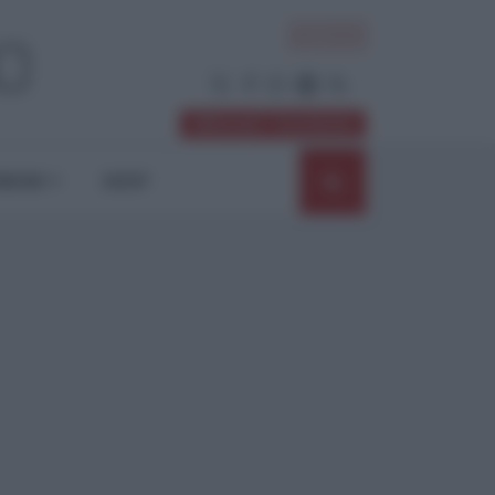
ACCEDI
Abbonati / Sostienici
NIONI
SHOP