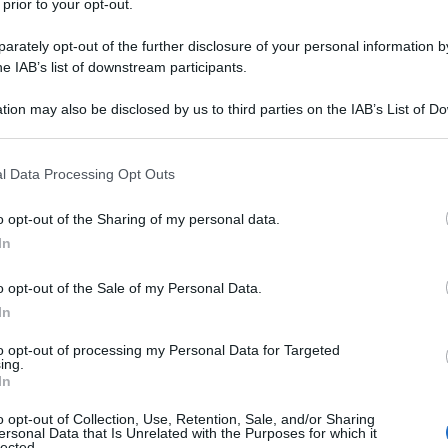
dopo un incontro tra la Premier e lo Speaker
 prior to your opt-out.
rately opt-out of the further disclosure of your personal information by
he IAB’s list of downstream participants.
e coinvolge miliardi di persone, è quanto di piu'
tion may also be disclosed by us to third parties on the IAB’s List of 
a fare. A parità di potere d'acquisto (PPA), quel
 that may further disclose it to other third parties.
ese supera quella Usa e il futuro, programmato nei
 that this website/app uses one or more Google services and may gath
e il problema demografico che avranno in futuro.
l Data Processing Opt Outs
including but not limited to your visit or usage behaviour. You may click 
 to Google and its third-party tags to use your data for below specifi
o opt-out of the Sharing of my personal data.
un'economia che dipende dall'estero per il solo 17%
ogle consent section.
In
i), un forte mercato interno fortissimo, una
 che non si arresta, un'istruzione universalistica,
o opt-out of the Sale of my Personal Data.
gi popolari, reti metropolitane e ferroviarie
In
 mondo, 31% del valore aggiunto industriale mondiale.
to opt-out of processing my Personal Data for Targeted
to il punto. Il punto, e perciò è antistorico, è che
ing.
In
dal Medio Oriente, dal sud del mediterraneo, tutti paesi
o opt-out of Collection, Use, Retention, Sale, and/or Sharing
-finanziari con la Cina. Per Pil, i Brics hanno
ersonal Data that Is Unrelated with the Purposes for which it
lected.