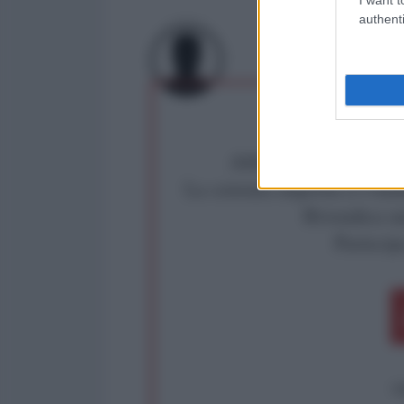
authenti
Abbiamo poco tempo pe
La censura imposta a l'Ant
Rivendica un
Partecip
op