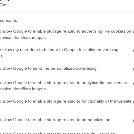
tta vede come il nuovo Comecon), 19 paesi hanno
Out
ia Saudita che ritraccia i suoi interessi dagli Usa alla
consents
o allow Google to enable storage related to advertising like cookies on
hiesti, ma non si può vivere solo di scarpe, stracci
evice identifiers in apps.
o allow my user data to be sent to Google for online advertising
s.
eati scientifici e non solo dove trovano lavoro? Sono
tuano, bassi salari, manca la reflazione salariale da
to allow Google to send me personalized advertising.
alla denatalità e non possiamo sempre fare i
o allow Google to enable storage related to analytics like cookies on
Nord Europa. Che fine fanno i nostri porti, che fine
evice identifiers in apps.
eo? Oggi gli ordini industriali tedeschi sono crollati
anti, ma fino a quando? E, soprattutto, a che
o allow Google to enable storage related to functionality of the website
o allow Google to enable storage related to personalization.
o allow Google to enable storage related to security, including