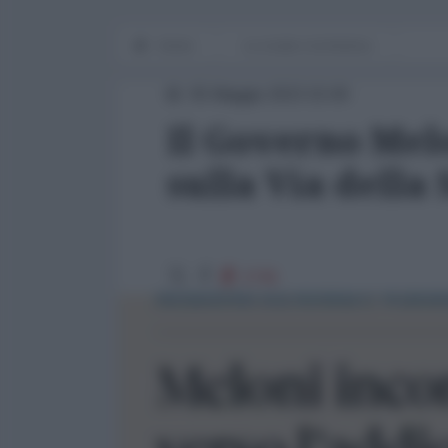
Home
Le cicale e la formica
05 Maggio 2023 15:00
Il Governo Me
sulla Via della 
2745