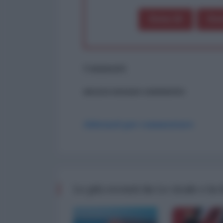
Dona 1€
Don
Commenti
ancora nessun commento
Abbonati per commentare
Le più recenti da Le cicale e la