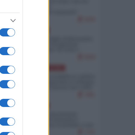
Invasione di Ceuta: cosa sta
accadendo
nell'enclave spagnola?
9269
EUROPA
Quando il figlio di Netanyahu
incitava "l'occupazione
musulmana" di Ceuta e
Melilla
8598
AMERICA LATINA
Dalla Convertibilità al "grillete
fiscal": l'Argentina si consegna
ai mercati (ancora una volta)
7881
EUROPA
Mosca: le esercitazioni
nucleari di Germania e
Francia sono il preludio a una
guerra contro la Russia
7475