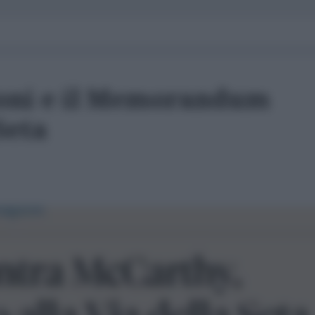
loni e il Memorandum
Seta