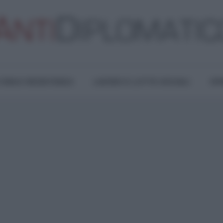
TURA E RESISTENZA
LAVORO E LOTTE SOCIALI
OPI