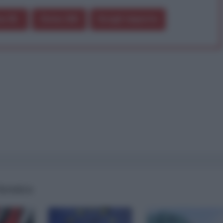
a 5€
Dona 15€
Scegli importo
 formica