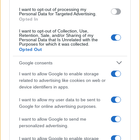
use your data for below specified purposes in below Google
I want to opt-out of processing my
consent section.
Personal Data for Targeted Advertising.
Opted In
I want to opt-out of Collection, Use,
Retention, Sale, and/or Sharing of my
Personal Data that Is Unrelated with the
Purposes for which it was collected.
Opted Out
Google consents
I want to allow Google to enable storage
related to advertising like cookies on web or
device identifiers in apps.
I want to allow my user data to be sent to
Google for online advertising purposes.
I want to allow Google to send me
personalized advertising.
#
GEOGRAFIE
DEL
POTERE
I want to allow Google to enable storage