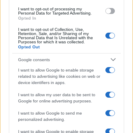
use your data for below specified purposes in below Google
17 Ottobre 2025 13:00
I want to opt-out of processing my
consent section.
Personal Data for Targeted Advertising.
Opted In
I want to opt-out of Collection, Use,
#
UNA
FINESTRA
APERTA
Retention, Sale, and/or Sharing of my
Personal Data that Is Unrelated with the
Purposes for which it was collected.
Opted Out
Una finestra aperta
Google consents
I want to allow Google to enable storage
related to advertising like cookies on web or
device identifiers in apps.
La governance cinese vista dai
rappresentanti italiani e la visione dello
I want to allow my user data to be sent to
sviluppo comune sino-italiano
Google for online advertising purposes.
06 Agosto 2026 08:00
I want to allow Google to send me
personalized advertising.
I want to allow Google to enable storage
#
SCELTI
DAL
PEOPLE'S
DAILY