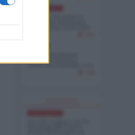
NORD-AMERICA
Il "mistero" dei numeri: il
governo Usa minimizza le
vittime in Iran, mentre fonti
interne...
7673
EUROPA
Mosca: le esercitazioni
nucleari di Germania e
Francia sono il preludio a una
guerra contro la Russia
7328
WORLD AFFAIRS
NORD-AMERICA
Iran-USA, scoppia il caso dei
dati manipolati: il nuovo
metodo del Pentagono per