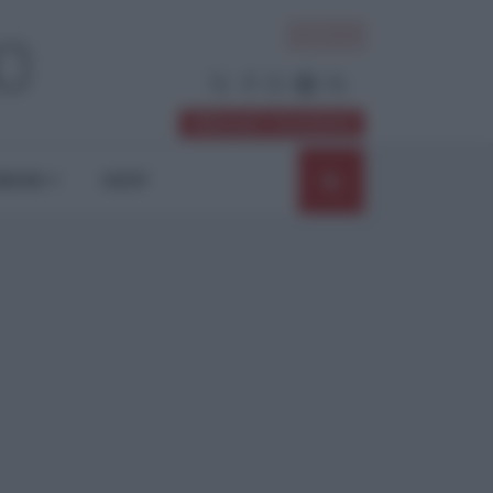
ACCEDI
Abbonati / Sostienici
NIONI
SHOP