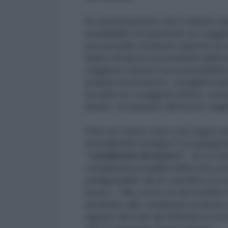
Se ipotizzassimo che il datore ital
probabilità di assumere un sogg
percentuale di idonei rispetto ai
datori di lavoro provenienti dall’
soggetto idoneo ha la possibilità d
propria forza lavoro, sceglierà que
accade se i soggetti idonei, cons
idonei, trovassero all’estero migl
Però se fosse tutto così logico p
insoddisfatti emigra? La spiegazi
“condizioni di lavoro”
, se lo e
complessiva qualità della vita, p
paragonabile ad un sacrificio (o u
lavoro. Tale costo va ad incidere
attribuito alle condizioni di lavo
appare alto per gli individui in ce