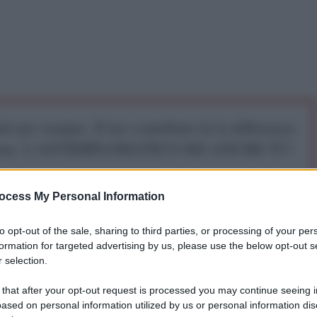
iti per sempre. Il tuo contributo fa la differenza:
mazione. L'ANTIDIPLOMATICO SEI ANCHE TU!
ocess My Personal Information
a 5€
Dona 15€
Scegli importo
to opt-out of the sale, sharing to third parties, or processing of your per
formation for targeted advertising by us, please use the below opt-out s
 selection.
 that after your opt-out request is processed you may continue seeing i
ased on personal information utilized by us or personal information dis