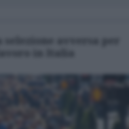
na selezione avversa per
avoro in Italia