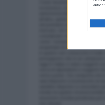
Come funziona? Prima di spiegarl
authenti
economica, ovvero quella di “asim
asimmetria informativa quando una
all’altra, quindi ci sarà una delle
nel prendere una decisione. È paci
mercato, ciò che può essere me
considerare i lavoratori dal lato de
come “consumatori di forza lavoro
acquistare la forza lavoro, ma si 
in quanto non conoscono il reale
presupporre che in un campione vas
oggi in Italia) vi siano soggetti
cerca di dipendenti e soggetti non
certa a priori. Ciò comporta che l
sarà disposto a riconoscere al n
sarebbe disposto a concedere p
media tra quanto riconoscerebbe 
assumere (media ponderata per la
non idonei).