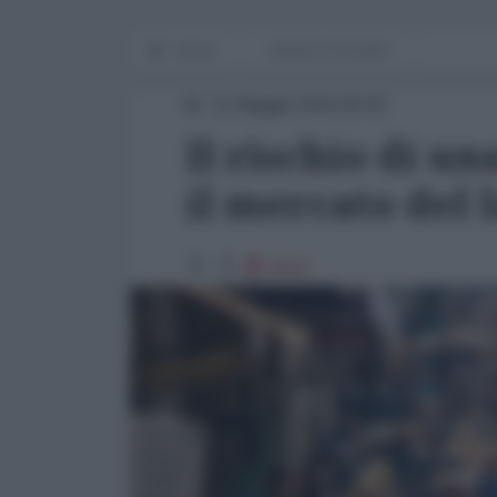
Home
WORLD AFFAIRS
31 Maggio 2016 00:00
Il rischio di u
il mercato del l
6619