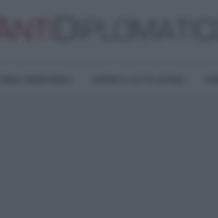
TURA E RESISTENZA
LAVORO E LOTTE SOCIALI
OPI