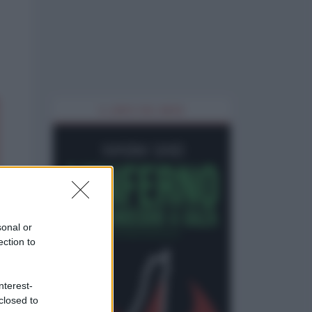
IL LIBRO DEL MESE
sonal or
ection to
nterest-
closed to