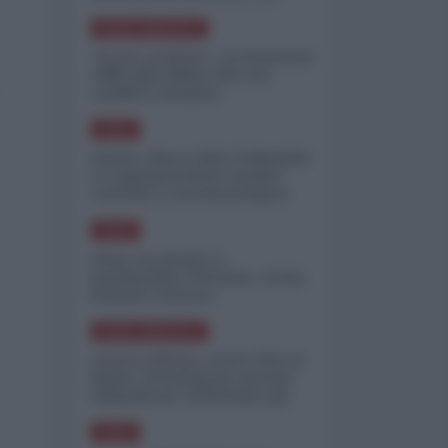
minimizzare le perdite
NORD-AMERICA
"Scorte al limite": il retroscena
CNN sulla difesa USA nel
conflitto iraniano
ASIA
Yemen, blocco Bab el-Mandab:
Le superpetroliere saudite
costrette a circumnavigare
l'Africa
ASIA
l'Iran era pronto a
bombardare l'Ucraina, cos'ha
fermato l'attacco
NORD-AMERICA
Guerra all'Iran, scorte USA al
limite: il Pentagono investe
miliardi per ricostituire gli
arsenali
ASIA