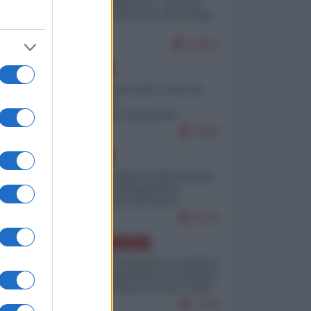
Quali sarebbero le “vittorie
ucraine” decantate dai media
italici?
10001
EUROPA
Invasione di Ceuta: cosa sta
accadendo
nell'enclave spagnola?
9206
EUROPA
Quando il figlio di Netanyahu
incitava "l'occupazione
musulmana" di Ceuta e
Melilla
8433
AMERICA LATINA
Dalla Convertibilità al "grillete
fiscal": l'Argentina si consegna
ai mercati (ancora una volta)
7756