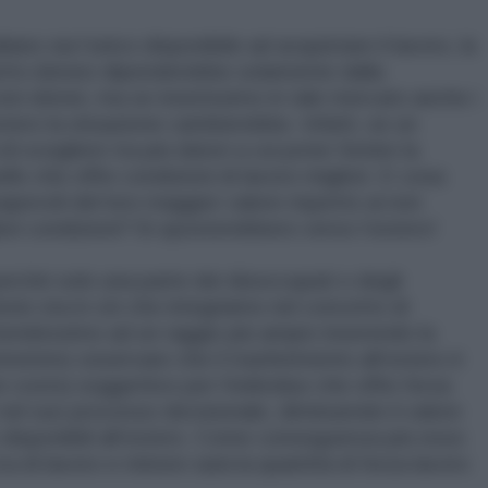
iano sia l’unico disponibile ad acquistare il lavoro, la
etto idoneo dipenderebbe solamente dalla
 non idonei, ma se inserissimo in tale mercato anche i
estero la situazione cambierebbe. Infatti, se un
i scegliere tra più datori a cui poter fornire la
llo che offre condizioni di lavoro migliori. E cosa
apevoli del loro maggior valore rispetto ai non
iori condizioni? Si sposterebbero verso l’estero!
erché solo una parte dei disoccupati o degli
one sta in ciò che integriamo nel concetto di
stendessimo ad un raggio più ampio inserendo la
otremmo osservare che il trasferimento all’estero è
n costo) soggettivo per l’individuo che offre forza
 nel suo processo decisionale, diminuendo il valore
ro disponibili all’estero. Come conseguenza più esso
rca di lavoro e minore sarà la quantità di forza lavoro