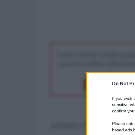
I nostri articoli saranno gratu
preserva la libera infor
Do Not Pr
Dona 1€
Don
If you wish 
sensitive in
confirm your
Please note
di Fabrizio D’Orio
based ads b