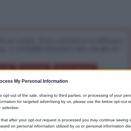
iti per sempre. Il tuo contributo fa la differenza:
mazione. L'ANTIDIPLOMATICO SEI ANCHE TU!
a 5€
Dona 15€
Scegli importo
ocess My Personal Information
to opt-out of the sale, sharing to third parties, or processing of your per
formation for targeted advertising by us, please use the below opt-out s
 selection.
e l'AntiDiplomatico avervi potuto offrire l'ultimo
 11 racconti, presentati oggi tutti insieme, che
 that after your opt-out request is processed you may continue seeing i
ofonda e la sua banalità.
ased on personal information utilized by us or personal information dis