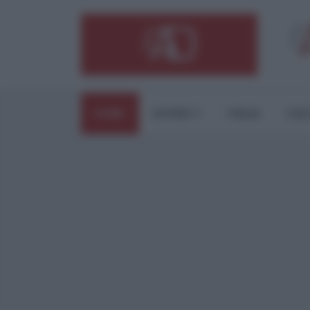
HOME
ESTERI
ITALIA
CUL