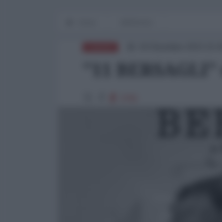
Home
BERSAGLI
04 Dicembre 2023 15:
EUROPA
"11 BERSAGLI" 
3765