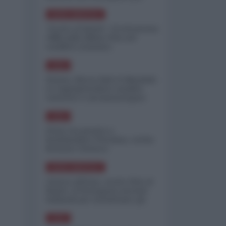
minimizzare le perdite
NORD-AMERICA
"Scorte al limite": il retroscena
CNN sulla difesa USA nel
conflitto iraniano
ASIA
Yemen, blocco Bab el-Mandab:
Le superpetroliere saudite
costrette a circumnavigare
l'Africa
ASIA
l'Iran era pronto a
bombardare l'Ucraina, cos'ha
fermato l'attacco
NORD-AMERICA
Guerra all'Iran, scorte USA al
limite: il Pentagono investe
miliardi per ricostituire gli
arsenali
ASIA