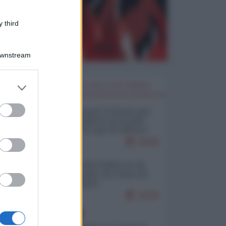
 third
Downstream
er and store
I PIÙ LETTI DELLA SETTIMANA
to grant or
ed purposes
Restare umani: la forma più
alta di ribellione al mondo
distopico di oggi (di Alberto
Bradanini)
20688
Ceuta: perché il Marocco fa
con noi quello che vuole (di
Alberto Negri)
12500
EUROPA