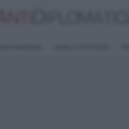
TURA E RESISTENZA
LAVORO E LOTTE SOCIALI
OPI