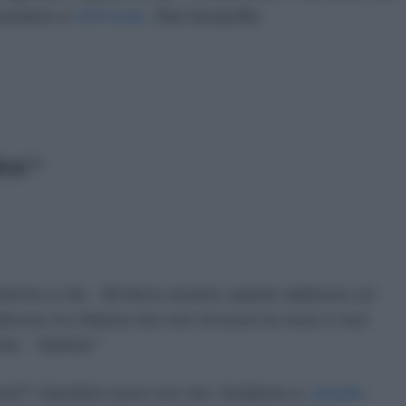
 portano a
Ahli Arab
. Stai tranquilla.
RA'"
ntorno a me . Mi deve essere caduto addosso un
ualcuno mi chiama ma non mi esce la voce e non
nto. “Salma!”
enti? I bambini sono con me. Andiamo a
Jabalia
.