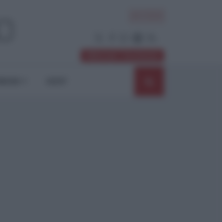
ACCEDI
Abbonati / Sostienici
NIONI
SHOP