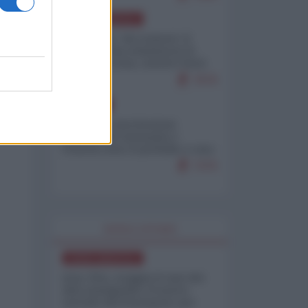
NORD-AMERICA
Il "mistero" dei numeri: il
governo Usa minimizza le
vittime in Iran, mentre fonti
interne...
7679
EUROPA
Mosca: le esercitazioni
nucleari di Germania e
Francia sono il preludio a una
guerra contro la Russia
7370
WORLD AFFAIRS
NORD-AMERICA
Iran-USA, scoppia il caso dei
dati manipolati: il nuovo
metodo del Pentagono per