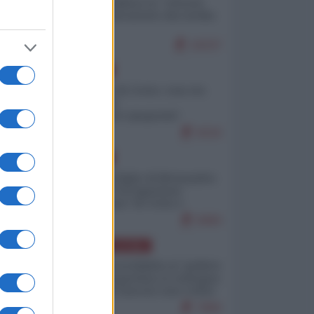
Quali sarebbero le “vittorie
ucraine” decantate dai media
italici?
10237
EUROPA
Invasione di Ceuta: cosa sta
accadendo
nell'enclave spagnola?
9216
EUROPA
Quando il figlio di Netanyahu
incitava "l'occupazione
musulmana" di Ceuta e
Melilla
8484
AMERICA LATINA
Dalla Convertibilità al "grillete
fiscal": l'Argentina si consegna
ai mercati (ancora una volta)
7806