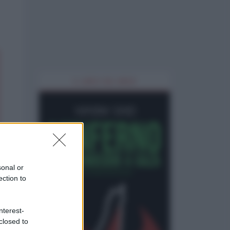
IL LIBRO DEL MESE
sonal or
ection to
nterest-
closed to