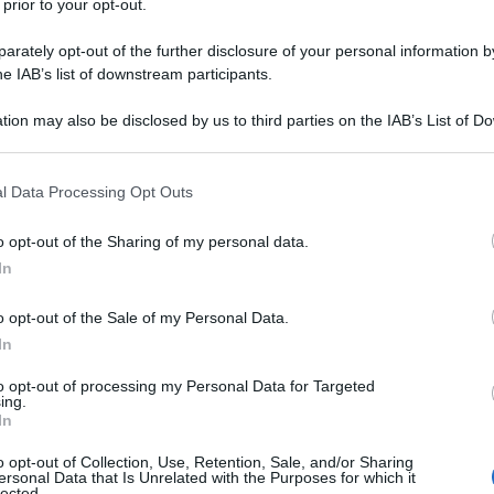
 prior to your opt-out.
 ci vede tutti coinvolti in prima persona. 11
rately opt-out of the further disclosure of your personal information by
ede tutti indiretti responsabili, noi cittadini di
he IAB’s list of downstream participants.
governare da chi arma, finanzia e sostiene il
tion may also be disclosed by us to third parties on the IAB’s List of 
 that may further disclose it to other third parties.
 that this website/app uses one or more Google services and may gath
l Data Processing Opt Outs
including but not limited to your visit or usage behaviour. You may click 
 to Google and its third-party tags to use your data for below specifi
o opt-out of the Sharing of my personal data.
ogle consent section.
In
o opt-out of the Sale of my Personal Data.
In
to opt-out of processing my Personal Data for Targeted
ing.
ia. L’importante è che non sappiano che non so dove
In
o non è nostro… non è mio, è uno dei miei alunni.
o opt-out of Collection, Use, Retention, Sale, and/or Sharing
ato ai morti. Devo solo fare un passo dietro l’altro e
ersonal Data that Is Unrelated with the Purposes for which it
lected.