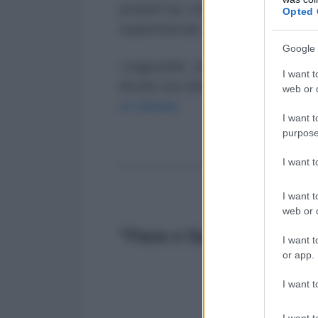
portarli via, non fermarmi mai. I
Opted 
supermercati,
Google 
i negozietti , le farmacie…Devo 
I want t
finché non finisce tutto. Ecco do
web or d
di Jabalia.
I want t
purpose
I want 
---------------------
I want t
web or d
"Pane e Sangue"
I want t
or app.
I want t
I want t