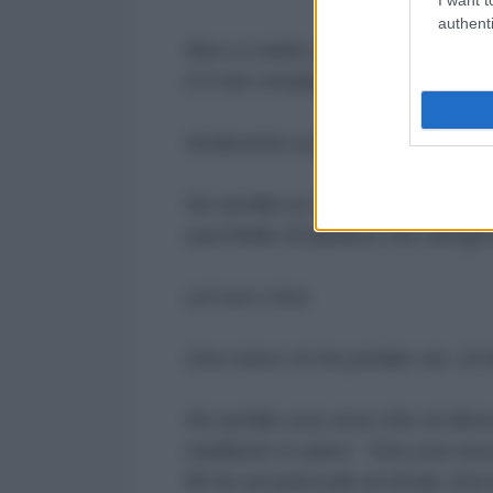
authenti
Non ci credo che l’uomo è cattiv
è il mio compleanno.
Andavamo a prendere il pane al
Ho sentito un rumore troppo forte
sacchetto di plastica che strin
Lei non c’era.
Una mano mi ha portato via. Un’a
Ho sentito una voce che mi diceva
mettiamo in salvo. “ Era una voc
Mi ha accarezzato la fronte. Er