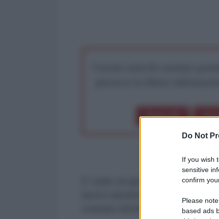
I nostri articoli saranno gratu
preserva la libera infor
Dona 1€
Don
Do Not Pr
If you wish 
sensitive in
confirm your
E' stato un grande onore per noi d
lavoro narrativo di Giovanni Nigi.
Please note
scavano dentro la crudeltà più pr
based ads b