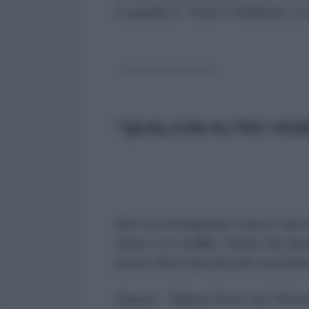
ti aspetta lì.“ Dove? Andiamo, ci
-------------------------
"QUALCUN ALTRO VED
Non so immaginare cosa ci sia i
muro o un soffitto. Sento che q
posso fare il più piccolo movime
Saeed . “Salma! Dove sei? Mi s