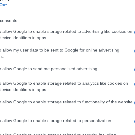
l piccolo ha bisogno del latte. Hanno bombardato i
Out
consents
andare avanti e basta. Vorrei solo che dormissero
o allow Google to enable storage related to advertising like cookies on
ve li porto, ho dei parenti che sono già là…al
campo
evice identifiers in apps.
o allow my user data to be sent to Google for online advertising
s.
to allow Google to send me personalized advertising.
o allow Google to enable storage related to analytics like cookies on
evice identifiers in apps.
o allow Google to enable storage related to functionality of the website
o allow Google to enable storage related to personalization.
o allow Google to enable storage related to security, including