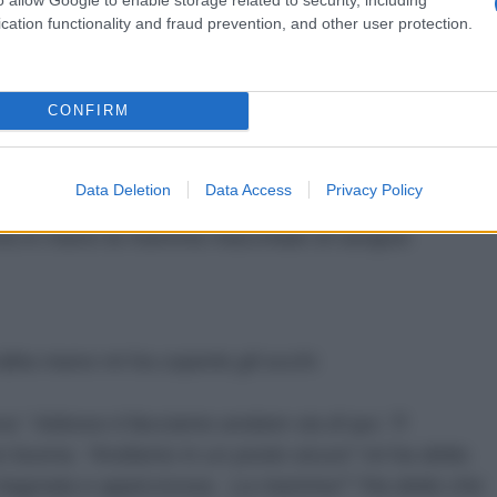
cation functionality and fraud prevention, and other user protection.
o. Non me lo farete credere mai. Ho nove anni oggi,
CONFIRM
 forno quando l’hanno bombardato.
Data Deletion
Data Access
Privacy Policy
 e quando ho riaperto gli occhi ho visto il pane nel
geva in mano la mamma macchiato di sangue.
ltra mano mi ha coperto gli occhi.
 “ Adesso ti facciamo andare via di qui. Ti
e buona. “Andiamo in un posto sicuro” mi ha detto.
a bagnata e appiccicosa. La mamma? “Ha detto che