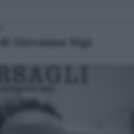
00
di Giovanna Nigi