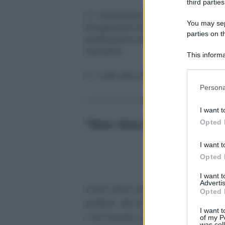
third parties
11 istantanee di uno sterminio che
You may sepa
fotogrammi di una violenza che ci v
parties on t
quella parte del mondo che si fa 
carnefice.
This informa
Participants
11 colpi alla vostra anima.
Please note
Persona
information 
-----------------
deny consent
I want t
in below Go
"Non devo pensare"
Opted 
I want t
Opted 
I want 
Advertis
A loro devo pensare . Portarli v
Opted 
andare. Ne ho cinque con me. Un
I want t
L’ho trovato che tremava abbracci
of my P
was col