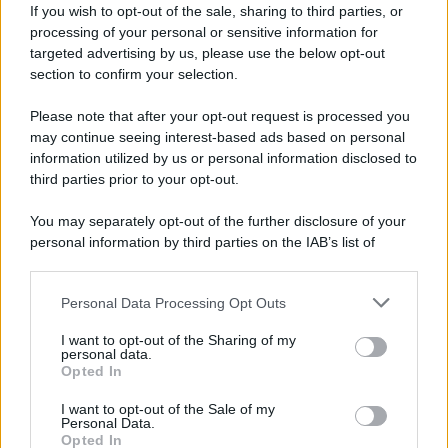
If you wish to opt-out of the sale, sharing to third parties, or
processing of your personal or sensitive information for
targeted advertising by us, please use the below opt-out
23 Luglio 2024 11:00
section to confirm your selection.
Please note that after your opt-out request is processed you
may continue seeing interest-based ads based on personal
information utilized by us or personal information disclosed to
third parties prior to your opt-out.
You may separately opt-out of the further disclosure of your
personal information by third parties on the IAB’s list of
downstream participants.
Personal Data Processing Opt Outs
This information may also be disclosed by us to third parties
on the IAB’s List of Downstream Participants that may further
I want to opt-out of the Sharing of my
disclose it to other third parties.
personal data.
Anche in Kenya l’imperialismo non è che
Opted In
una tigre di carta
Please note that this website/app uses one or more Google
services and may gather and store information including but
I want to opt-out of the Sale of my
Personal Data.
not limited to your visit or usage behaviour. You may click to
Opted In
grant or deny consent to Google and its third-party tags to