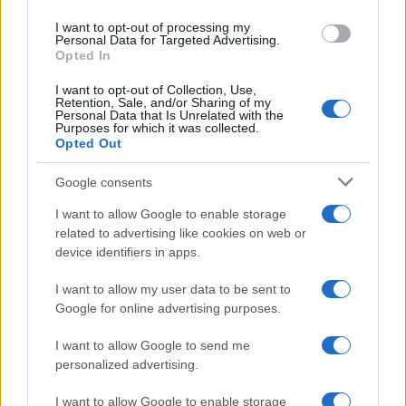
use your data for below specified purposes in below Google
I want to opt-out of processing my
consent section.
Personal Data for Targeted Advertising.
Opted In
I want to opt-out of Collection, Use,
Retention, Sale, and/or Sharing of my
Personal Data that Is Unrelated with the
Purposes for which it was collected.
Opted Out
Google consents
I want to allow Google to enable storage
related to advertising like cookies on web or
device identifiers in apps.
I want to allow my user data to be sent to
Google for online advertising purposes.
Il numero di civili palestinesi uccisi da
I want to allow Google to send me
Israele il giorno dopo la risoluzione
personalized advertising.
vincolante dell'ONU
I want to allow Google to enable storage
Clara Statello
26 Marzo 2024 15:00