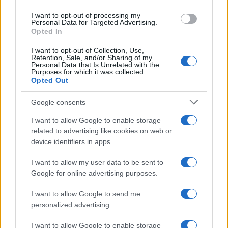
use your data for below specified purposes in below Google
I want to opt-out of processing my
consent section.
Personal Data for Targeted Advertising.
Opted In
I want to opt-out of Collection, Use,
Retention, Sale, and/or Sharing of my
Succubi e complici di americani ed
Personal Data that Is Unrelated with the
Purposes for which it was collected.
israeliani
Opted Out
05 Agosto 2026 18:00
Google consents
I want to allow Google to enable storage
related to advertising like cookies on web or
#
LO
SQUILLO
device identifiers in apps.
I want to allow my user data to be sent to
di Gilberto Trombetta
Google for online advertising purposes.
I want to allow Google to send me
personalized advertising.
I want to allow Google to enable storage