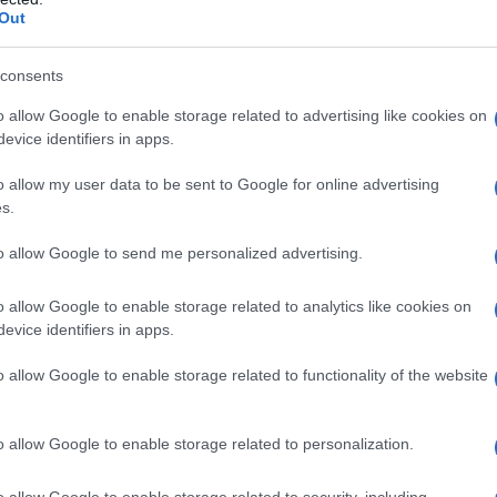
Out
 che l’asse franco-tedesco non c’è e non ci sarà.
ezzi termini:
consents
o allow Google to enable storage related to advertising like cookies on
evice identifiers in apps.
ta. All’inizio dell’anno il Cancelliere tedesco, Angela
o allow my user data to be sent to Google for online advertising
D, Martin Schulz concordarono che la Germania avrebbe
s.
 il presidente francese, Emmanuel Macron, sulla riforma
to allow Google to send me personalized advertising.
o allow Google to enable storage related to analytics like cookies on
evice identifiers in apps.
o allow Google to enable storage related to functionality of the website
l’eurozona era un progetto sostenuto esclusivamente da
o da parte della SPD. Quando a febbraio Schulz è stato
o allow Google to enable storage related to personalization.
a perso ogni interesse per la proposta. La GroKo è di nuovo al
tante che ne giustificava l’esistenza.
o allow Google to enable storage related to security, including