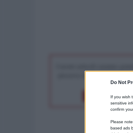
I nostri articoli saranno gratu
preserva la libera infor
Do Not Pr
Dona 1€
Don
If you wish 
sensitive in
confirm your
Please note
based ads b