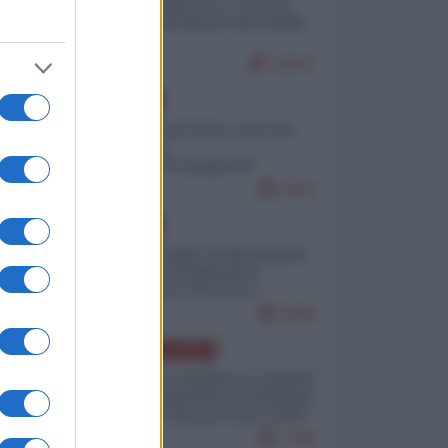
Quali sarebbero le “vittorie
ucraine” decantate dai media
italici?
10157
EUROPA
Invasione di Ceuta: cosa sta
accadendo
nell'enclave spagnola?
9210
EUROPA
Quando il figlio di Netanyahu
incitava "l'occupazione
musulmana" di Ceuta e
Melilla
8468
AMERICA LATINA
Dalla Convertibilità al "grillete
fiscal": l'Argentina si consegna
ai mercati (ancora una volta)
7786