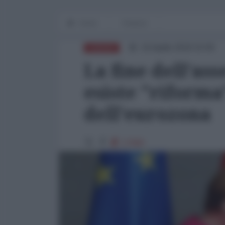
Home
Finanza
16 Aprile 2018 10:00
EUROPA
La fine dell’as
esiste "riforma
dell'eurozona
17066