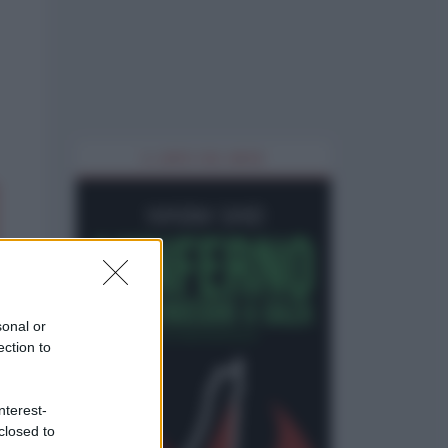
IL LIBRO DEL MESE
sonal or
ection to
nterest-
closed to