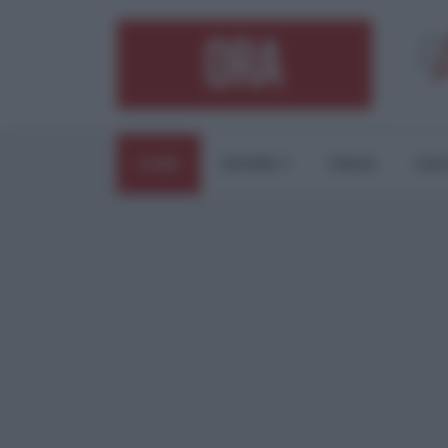
HOME
ESTERI
ITALIA
CUL