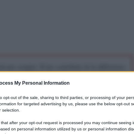
iti per sempre. Il tuo contributo fa la differenza:
mazione. L'ANTIDIPLOMATICO SEI ANCHE TU!
ocess My Personal Information
a 5€
Dona 15€
Scegli importo
to opt-out of the sale, sharing to third parties, or processing of your per
formation for targeted advertising by us, please use the below opt-out s
 selection.
 that after your opt-out request is processed you may continue seeing i
ased on personal information utilized by us or personal information dis