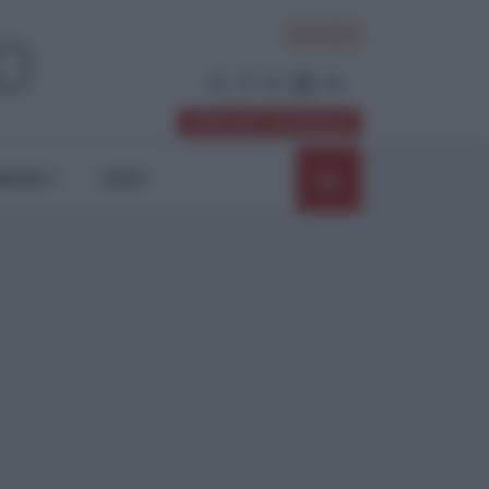
ACCEDI
Abbonati / Sostienici
NIONI
SHOP