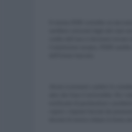
Il sistema EDIS creerebbe un meccanism
sarebbero assicurati dagli altri stati eu
credito dell’area si dovessero trovare n
Commissione europea, l'EDIS sarebbe un
dell'Unione bancaria.
Alcuni economisti e politici lo consid
altro che l'euro è irreversibile. Per i
terrificante di parsimoniose e produtti
coprire i risparmi bruciati dai pensiona
decenni di retorica infame la forma me