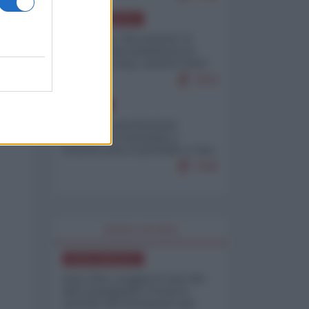
NORD-AMERICA
Il "mistero" dei numeri: il
governo Usa minimizza le
vittime in Iran, mentre fonti
interne...
7679
EUROPA
Mosca: le esercitazioni
nucleari di Germania e
Francia sono il preludio a una
guerra contro la Russia
7349
WORLD AFFAIRS
NORD-AMERICA
Iran-USA, scoppia il caso dei
dati manipolati: il nuovo
metodo del Pentagono per