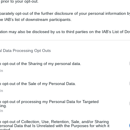
 prior to your opt-out.
rately opt-out of the further disclosure of your personal information by
he IAB’s list of downstream participants.
tion may also be disclosed by us to third parties on the IAB’s List of 
francesi spazzando via la minaccia populista e la crema
 that may further disclose it to other third parties.
ana iniziò a masturbarsi l’intelletto disegnando fantasiosi
 that this website/app uses one or more Google services and may gath
o Rinascimento europeo.
Nemmeno la debole vittoria di
l Data Processing Opt Outs
including but not limited to your visit or usage behaviour. You may click 
aglio per la formazioni di un governo che ne è seguito riuscì
 to Google and its third-party tags to use your data for below specifi
o opt-out of the Sharing of my personal data.
i sognatori italiani, sempre pronti a lanciare l’allarme di una
ogle consent section.
In
il sol dell’avvenire europeista senza quell’Italietta afflitta
che proprio non ne vuole sapere di mostrare consenso per un
o opt-out of the Sale of my Personal Data.
e ha la piccola controindicazione di seminare sottoccupazione
In
to opt-out of processing my Personal Data for Targeted
ing.
In
o opt-out of Collection, Use, Retention, Sale, and/or Sharing
ersonal Data that Is Unrelated with the Purposes for which it
 Wolfgang Munchau, stimato editorialista del Financial
lected.