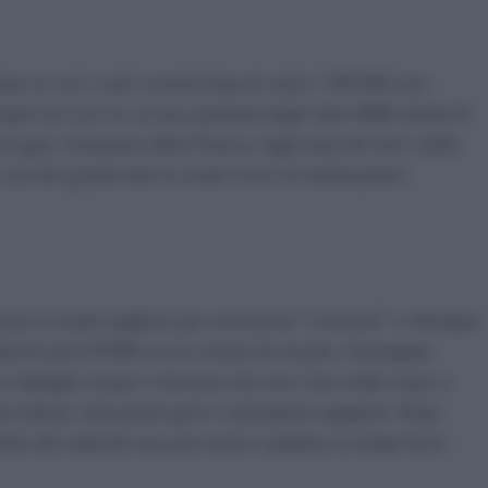
o in cui i conti correnti bancari sotto i 100.000 euro
ropei nel caso in cui uno qualsiasi degli oltre 6000 istituti di
ei guai. Sostenuto dalla Francia, dagli stati del sud e dalla
o dei grandi salti in avanti verso la realizzazione
erano il modo migliore per convincere “i mercati” e chiunque
 tedeschi però l'EDIS evoca visioni da incubo, l'immagine
ve famiglie renane e bavaresi che con i loro soldi vanno a
ti italiani, fancazzisti greci e pelandroni spagnoli. Dopo
ntis dei tedeschi non può essere cambiata in tempi brevi.