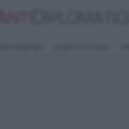
TURA E RESISTENZA
LAVORO E LOTTE SOCIALI
OPI