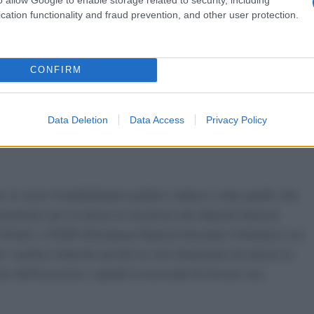
cation functionality and fraud prevention, and other user protection.
 tedesco e nuovo uomo forte della SPD, è particolarmente
CONFIRM
di riforma dell’eurozona. Per quanto riguarda l’importante
 metta in sicurezza i conti correnti dell’eurozona, la sua
anto quella del suo predecessore, Wolfgang Schaeuble.”
Data Deletion
Data Access
Privacy Policy
 al cuore l'establishment politico tedesco come quello che
munitario per la messa in sicurezza dei depositi bancari
af Scholz. L’EDIS (European Deposit Insurance Scheme) è un
 i politici tedeschi perché la crisi finanziaria ha messo in
rio dell'eurozona e quindi la necessità di trovare una