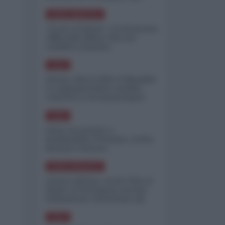
minimizzare le perdite
NORD-AMERICA
"Scorte al limite": il retroscena
CNN sulla difesa USA nel
conflitto iraniano
ASIA
Yemen, blocco Bab el-Mandab:
Le superpetroliere saudite
costrette a circumnavigare
l'Africa
ASIA
l'Iran era pronto a
bombardare l'Ucraina, cos'ha
fermato l'attacco
NORD-AMERICA
Guerra all'Iran, scorte USA al
limite: il Pentagono investe
miliardi per ricostituire gli
arsenali
ASIA