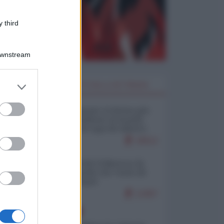
 third
Downstream
er and store
I PIÙ LETTI DELLA SETTIMANA
to grant or
ed purposes
Restare umani: la forma più
alta di ribellione al mondo
distopico di oggi (di Alberto
Bradanini)
20512
Ceuta: perché il Marocco fa
con noi quello che vuole (di
Alberto Negri)
12457
EUROPA