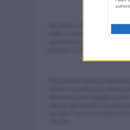
authenti
Olaf Scholz, il Ministro delle finanze
freddo nei confronti di ogni proposta 
questione di un sistema di garanzia che
posizione è scettica e ostile tanto qu
Pochi acronimi colpiscono direttamente
identifica la proposta di un sistema co
dell'eurozona tanto osteggiato da Ol
sogno per gli europeisti e un incubo per
luce tutte le carenze del sistema banca
soluzione.