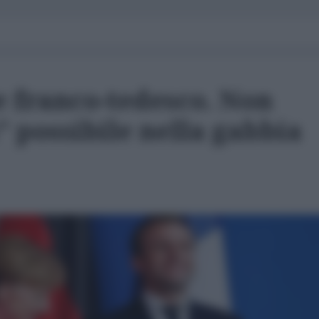
se franco-tedesco. Non
" possibile nella gabbia