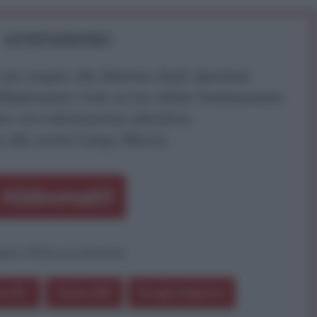
ATTENZIONE!
r reagire alla dittatura degli algoritmi.
iDiplomatico lede un tuo diritto fondamentale.
a vera informazione pluralista.
a alla nostra Lunga Marcia.
Abbonati!
pure effettua una donazione
a 5€
Dona 15€
Scegli importo