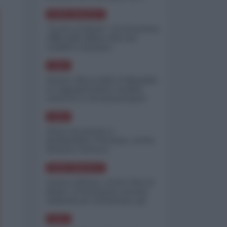
minimizzare le perdite
NORD-AMERICA
"Scorte al limite": il retroscena
CNN sulla difesa USA nel
conflitto iraniano
ASIA
Yemen, blocco Bab el-Mandab:
Le superpetroliere saudite
costrette a circumnavigare
l'Africa
ASIA
l'Iran era pronto a
bombardare l'Ucraina, cos'ha
fermato l'attacco
NORD-AMERICA
Guerra all'Iran, scorte USA al
limite: il Pentagono investe
miliardi per ricostituire gli
arsenali
ASIA