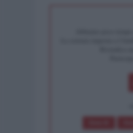
Abbiamo poco tempo pe
La censura imposta a l'Ant
Rivendica un
Partecip
op
Dona 1€
Don