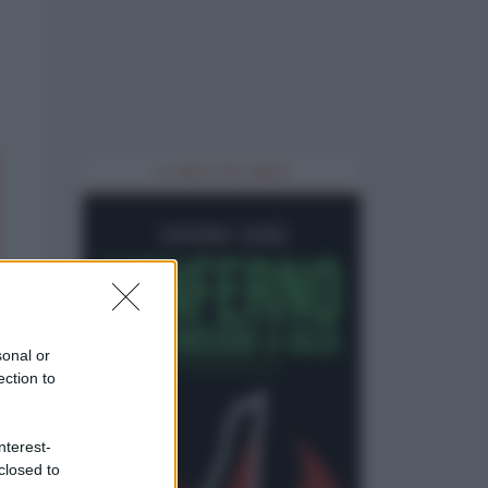
IL LIBRO DEL MESE
sonal or
ection to
nterest-
closed to