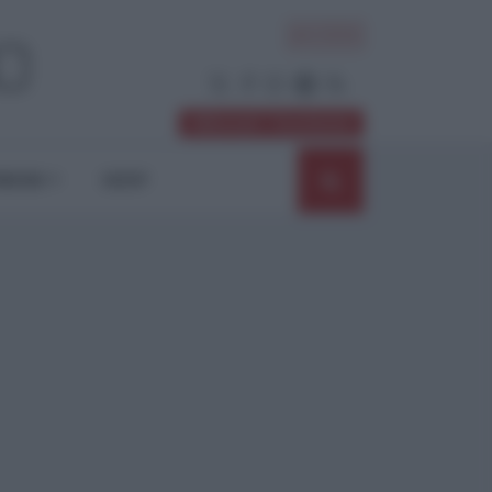
ACCEDI
Abbonati / Sostienici
NIONI
SHOP