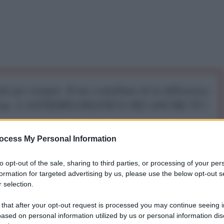
iti per sempre. Il tuo contributo fa la differenza:
mazione. L'ANTIDIPLOMATICO SEI ANCHE TU!
ocess My Personal Information
a 5€
Dona 15€
Scegli importo
to opt-out of the sale, sharing to third parties, or processing of your per
formation for targeted advertising by us, please use the below opt-out s
 selection.
 that after your opt-out request is processed you may continue seeing i
ased on personal information utilized by us or personal information dis
ncredibile anche solo immaginare, come fanno alcuni