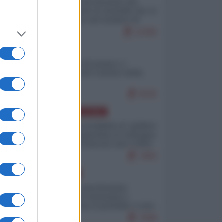
La mappa di Eurostat che
smonta tutte le storielle che vi
raccontano sul turismo di
massa
11456
ITALIA
Il turismo di massa e i
"risvegli" del Corriere della
sera
9545
AMERICA LATINA
Dalla Convertibilità al "grillete
fiscal": l'Argentina si consegna
ai mercati (ancora una volta)
7983
EUROPA
Mosca: le esercitazioni
nucleari di Germania e
Francia sono il preludio a una
guerra contro la Russia
7598