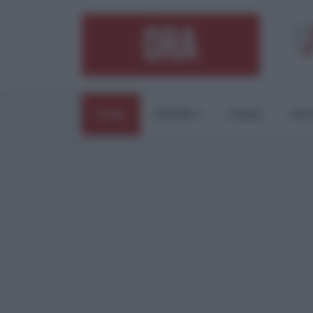
HOME
ESTERI
ITALIA
CUL