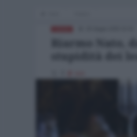
Home
Finanza
26 Giugno 2025 15:03
EUROPA
Riarmo Nato, d
stupidità dei l
3665