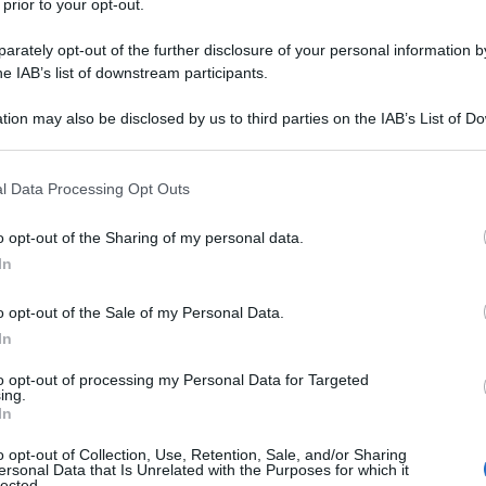
 prior to your opt-out.
mento delle spese per il riarmo della NATO sia un
rately opt-out of the further disclosure of your personal information by
ndiscendente in materia di dazi. Provo a spiegare
he IAB’s list of downstream participants.
tivo: ad oggi i dazi doganali americani nei confronti
di quanto avvenuto con altre realtà statuali, a
tion may also be disclosed by us to third parties on the IAB’s List of 
 that may further disclose it to other third parties.
tati sospesi. Esistono i dazi del 20-25% su acciaio,
generale, aggiuntivo a quelli già esistenti, del 10%.
 that this website/app uses one or more Google services and may gath
l Data Processing Opt Outs
including but not limited to your visit or usage behaviour. You may click 
nonostante innumerevoli minacce, non ha applicato
 to Google and its third-party tags to use your data for below specifi
o opt-out of the Sharing of my personal data.
ogle consent section.
In
te che Trump deve affrontare l'esplosiva situazione
o opt-out of the Sale of my Personal Data.
gantesco debito federale, il conto degli interessi, il
In
ogno quindi, certamente, di ridurre la spesa militare
to opt-out of processing my Personal Data for Targeted
i Stati Uniti pagano per gli interessi sul debito, e in
ing.
nanziario in Ucraina, trasferendolo all'Unione
In
to della spesa Nato agli stessi europei per ridurre
o opt-out of Collection, Use, Retention, Sale, and/or Sharing
ersonal Data that Is Unrelated with the Purposes for which it
a a questa riduzione Trump vuole aggiungere, e non
lected.