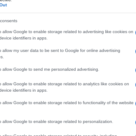
Out
ai dazi, che sono vitali per le entrate federali e che
arattere di valuta di riserva internazionale. Peraltro,
consents
a sono i destinatari più naturali dei dazi Usa, visto
us commerciale europeo è superiore a quello di
o allow Google to enable storage related to advertising like cookies on
evice identifiers in apps.
visto che le merci europee sono quelle più
 americane, senza che questo generi effetti
o allow my user data to be sent to Google for online advertising
s.
to allow Google to send me personalized advertising.
gli europei, con questa vera e propria sottomissione
 verso Russia e Cina, si sono privati della possibilità
o allow Google to enable storage related to analytics like cookies on
 e altre fonti di approvvigionamento energetico.
evice identifiers in apps.
lle spese europee per la Nato significhi meno dazi
o allow Google to enable storage related to functionality of the website
ccentua ancor di più il servilismo del Vecchio
la spesa sociale, smembrando il Welfare e
o allow Google to enable storage related to personalization.
pea, a comprare armi in buona misura americane, o
te un forte azionariato dei grandi fondi Usa, e a
o allow Google to enable storage related to security, including