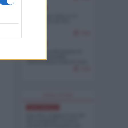
EUROPA
Cina, Russia e Iran, io ve
l’avevo detto (di Vito
Petrocelli)
7324
EUROPA
Petro accusa Netanyahu di
essere responsabile
"dell'invasione civile di Ceuta
da parte dei marocchini"
7164
WORLD AFFAIRS
NORD-AMERICA
Iran-USA, scoppia il caso dei
dati manipolati: il nuovo
metodo del Pentagono per