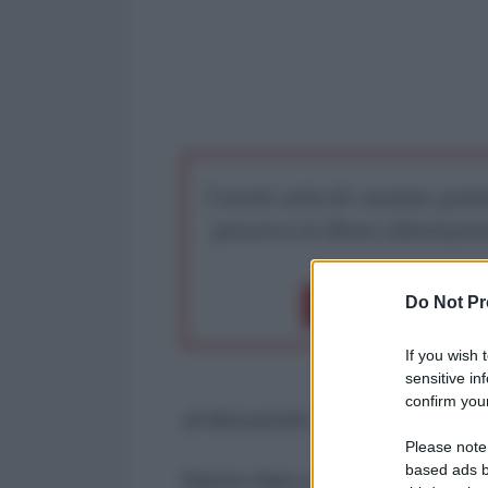
I nostri articoli saranno gratu
preserva la libera infor
Do Not Pr
Dona 1€
Don
If you wish 
sensitive in
confirm your
di Alessandro Volpi*
Please note
based ads b
Riarmo Nato e dazi. E' davvero i