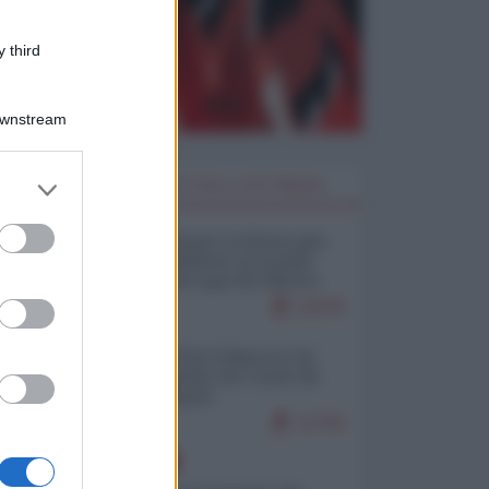
 third
Downstream
er and store
I PIÙ LETTI DELLA SETTIMANA
to grant or
ed purposes
Restare umani: la forma più
alta di ribellione al mondo
distopico di oggi (di Alberto
Bradanini)
22478
Ceuta: perché il Marocco fa
con noi quello che vuole (di
Alberto Negri)
12725
EUROPA