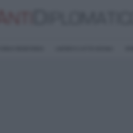
TURA E RESISTENZA
LAVORO E LOTTE SOCIALI
OPI