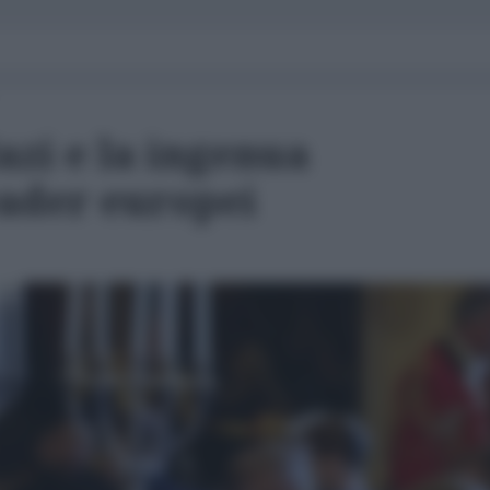
azi e la ingenua
eader europei