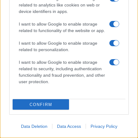
related to analytics like cookies on web or
device identifiers in apps.
I want to allow Google to enable storage
related to functionality of the website or app.
I want to allow Google to enable storage
related to personalization.
Berlino salva la privacy delle chat online –
I want to allow Google to enable storage
ma il rischio censura resta all’orizzonte
related to security, including authentication
17 Ottobre 2025 13:00
functionality and fraud prevention, and other
user protection.
#
UNA
FINESTRA
APERTA
CONFIRM
Una finestra aperta
Data Deletion
Data Access
Privacy Policy