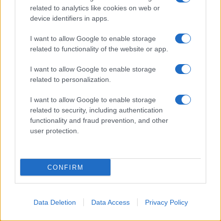
related to analytics like cookies on web or
"Black Rock non perde mai" – l'allarme di
device identifiers in apps.
Volpi sulla bolla tecnologica
I want to allow Google to enable storage
27 Giugno 2026 16:24
related to functionality of the website or app.
I want to allow Google to enable storage
related to personalization.
#
MONDISUD
I want to allow Google to enable storage
related to security, including authentication
di Fabrizio Verde
functionality and fraud prevention, and other
user protection.
CONFIRM
Dalla Convertibilità al "grillete fiscal":
l'Argentina si consegna ai mercati (ancora
una volta)
Data Deletion
Data Access
Privacy Policy
01 Agosto 2026 19:07