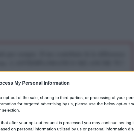
iti per sempre. Il tuo contributo fa la differenza:
mazione. L'ANTIDIPLOMATICO SEI ANCHE TU!
ocess My Personal Information
a 5€
Dona 15€
Scegli importo
to opt-out of the sale, sharing to third parties, or processing of your per
formation for targeted advertising by us, please use the below opt-out s
 selection.
 that after your opt-out request is processed you may continue seeing i
ased on personal information utilized by us or personal information dis