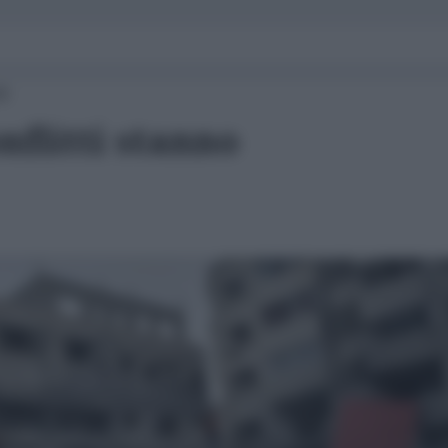
39
nflitti stanno