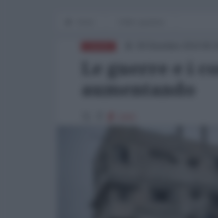
Home
Diritti e giustizia
09 Dicembre 2024 08:
EUROPA
Le guerre e i co
aumentando
1943