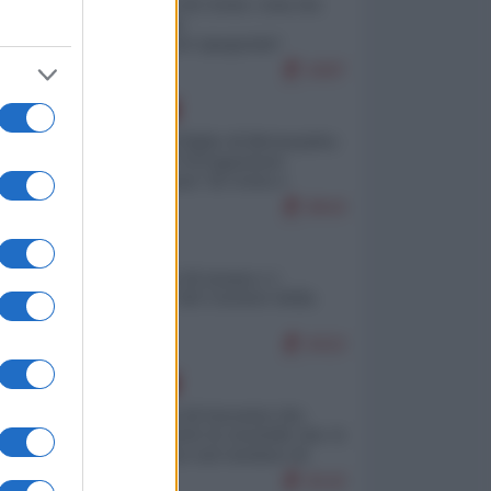
Invasione di Ceuta: cosa sta
accadendo
nell'enclave spagnola?
9287
EUROPA
Quando il figlio di Netanyahu
incitava "l'occupazione
musulmana" di Ceuta e
Melilla
8643
ITALIA
Il turismo di massa e i
"risvegli" del Corriere della
sera
8322
EUROPA
La mappa di Eurostat che
smonta tutte le storielle che vi
raccontano sul turismo di
massa
8142