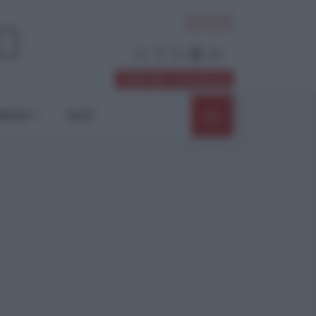
ACCEDI
Abbonati / Sostienici
NIONI
SHOP