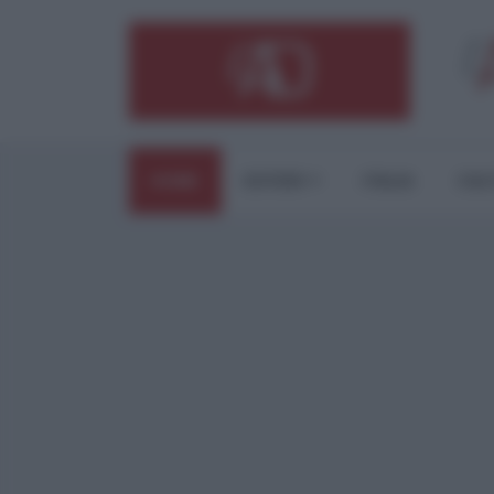
HOME
ESTERI
ITALIA
CUL