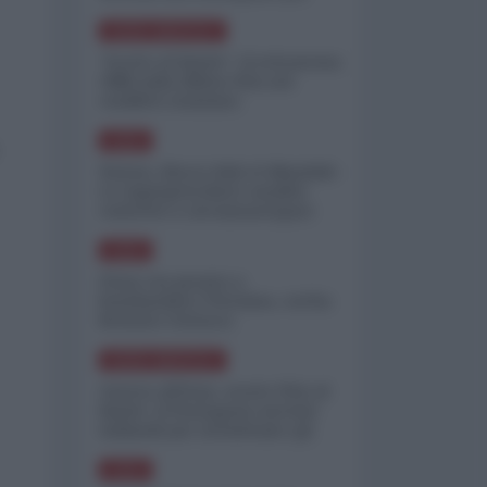
minimizzare le perdite
NORD-AMERICA
"Scorte al limite": il retroscena
CNN sulla difesa USA nel
conflitto iraniano
ASIA
Yemen, blocco Bab el-Mandab:
Le superpetroliere saudite
costrette a circumnavigare
l'Africa
ASIA
l'Iran era pronto a
bombardare l'Ucraina, cos'ha
fermato l'attacco
NORD-AMERICA
Guerra all'Iran, scorte USA al
limite: il Pentagono investe
miliardi per ricostituire gli
arsenali
ASIA