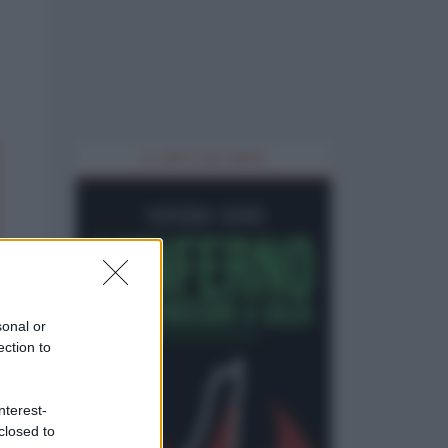
IL LIBRO DEL MESE
sonal or
ection to
nterest-
closed to