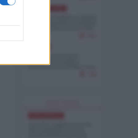
AMERICA LATINA
Dalla Convertibilità al "grillete
fiscal": l'Argentina si consegna
ai mercati (ancora una volta)
7927
EUROPA
Mosca: le esercitazioni
nucleari di Germania e
Francia sono il preludio a una
guerra contro la Russia
7499
WORLD AFFAIRS
NORD-AMERICA
Iran-USA, scoppia il caso dei
dati manipolati: il nuovo
metodo del Pentagono per