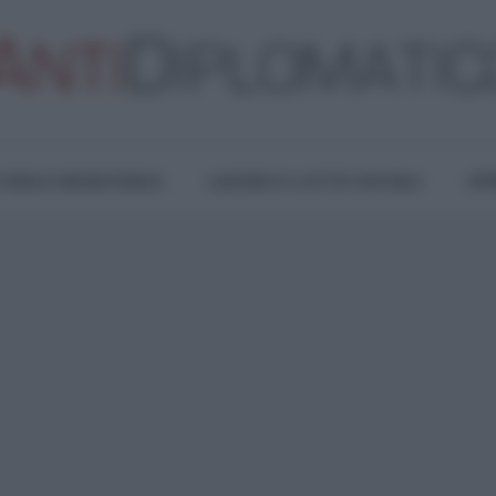
TURA E RESISTENZA
LAVORO E LOTTE SOCIALI
OPI