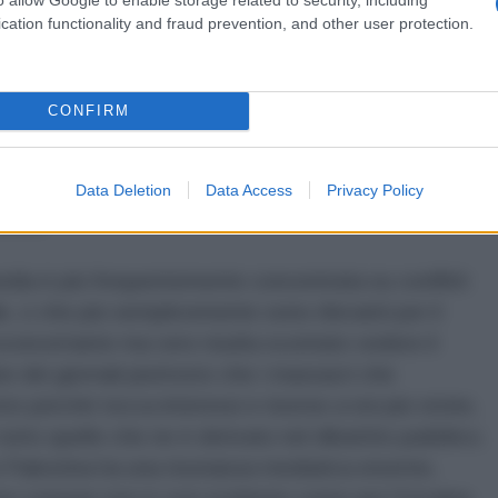
el cosiddetto “mondo libero”
cation functionality and fraud prevention, and other user protection.
da la libertà e il funzionamento della stampa. Se
 media, è evidente che molti dei conflitti nelle prime
CONFIRM
ano poco raccontati o addirittura dimenticati. Gli
flict Location & Events Data provano a dare delle
stampa occidentale nella copertura delle
Data Deletion
Data Access
Privacy Policy
mondo.
edia è più frequentemente concentrata su conflitti
e, o che più semplicemente sono rilevanti per il
 sconcertante ma vero risulta scontato vedere il
ne dei giornali piuttosto che i massacri che
o perché tocca interessi e risorse a noi più vicine,
utto quello che ne è derivato nel dibattito pubblico.
 Palestina ha una risonanza mediatica enorme,