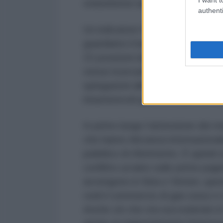
statunitensi rappresentano fari d
authenti
Un indicatore fondamentale riguar
guardiamo il lavoro dei principali
15 posizioni del Conflict Index si
stessi ricercatori dell’Armed Con
spiegazioni alle mancanze della 
innumerevoli guerre in atto nel 
In primo luogo l’attenzione dei m
che hanno rilevanza internazional
pubblico di riferimento. È quindi
conflitto ucraino sulle prime pagi
avvengono in Siria o Yemen, quest
vedi il commercio di gas russo e t
Anche ciò che sta succedendo in