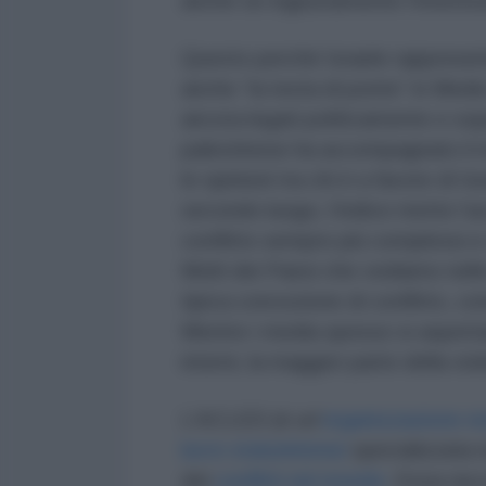
anche se ingiustamente l’interes
Questo perché Israele rappresent
anche “la testa di ponte” in Medio
ancora legati politicamente e so
palestinese ha accompagnato il 
le opinioni tra chi è a favore di Is
secondo luogo, l’indice mette l’acce
conflitto sempre più complessi e
Molti dei Paesi che vediamo nelle
tipica concezione di conflitto, come
Mentre i media spesso si aspettan
interni, la maggior parte della vi
L’ACLED (è un'
organizzazione n
lucro
statunitense
specializzata n
dei
conflitti nel mondo
. Essa racco