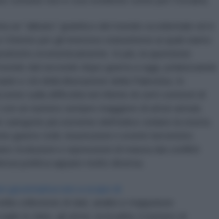
se comune non è così evidente come per l’Ucraina.
a un “alleato” granitico del mondo occidentale ed è
 Oriente per gli interessi statunitensi ai quali siamo
prattutto economicamente. In più, la questione
mondo dal secondo dopo guerra a oggi, polarizzando
raele e chi della liberazione della Palestina. In
nto sulla difficoltà nel riferire di certi contesti di
 con un numero sempre maggiore di attori armati.
 categorie più estreme dell’indice violano la nostra
 guerre civili, insurrezioni o eventi terroristici.
o rivoluzioni e repressioni di massa dai conflitti
olenza politica appare molto diversa.
on governativa
non a scopo di
ella collezione di dati, analisi e mappature
glie le date, gli attori, la località, il numero di