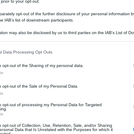
 prior to your opt-out.
e nel mondo contemporaneo sono i dati che
conflitti. Il Conflict Index, stilato ogni anno dal
rately opt-out of the further disclosure of your personal information by
he IAB’s list of downstream participants.
 Data (ACLED) sotto la direzione dell’Università di
ato un aumento del 12% degli scontri armati nel
tion may also be disclosed by us to third parties on the IAB’s List of 
 40% negli ultimi quattro anni.
 that may further disclose it to other third parties.
 that this website/app uses one or more Google services and may gath
l Data Processing Opt Outs
 indicatori chiave: la letalità, che quantifica il
including but not limited to your visit or usage behaviour. You may click 
nflitto; il pericolo per i civili, che misura la violenza
 to Google and its third-party tags to use your data for below specifi
o opt-out of the Sharing of my personal data.
ogle consent section.
confronti della popolazione; la diffusione geografica
In
 che quantifica gli schieramenti che si combattono
o opt-out of the Sale of my Personal Data.
questi fattori viene stilata una classifica nella quale i
In
di gravità del conflitto: estremo, alto e turbolento.
to opt-out of processing my Personal Data for Targeted
ing.
e deriva dal confronto del Conflict Index con le
In
Unite, come l’Indice dello sviluppo umano, che misura
o opt-out of Collection, Use, Retention, Sale, and/or Sharing
ta tenendo conto dei diversi tassi di aspettativa di
ersonal Data that Is Unrelated with the Purposes for which it
lected.