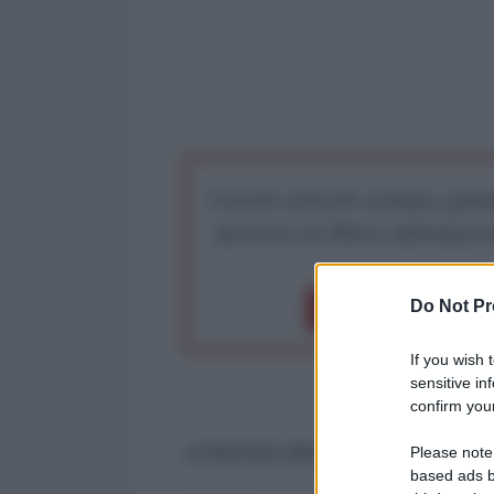
I nostri articoli saranno gratu
preserva la libera infor
Do Not Pr
Dona 1€
Don
If you wish 
sensitive in
confirm your
di Michele Blanco
Please note
based ads b