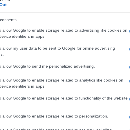
ddito nazionale lordo pro capite. Sovrapponendo i due
Out
 riconosciuti come avanzati dall’ONU (Messico,
le) risultino presenti nelle fasce “alto” o “estremo”
consents
 La violenza non cala, come molti vorrebbero credere,
o allow Google to enable storage related to advertising like cookies on
economica. Il che dimostra che la povertà non è un
evice identifiers in apps.
 ricchezza non è una garanzia di pace. Anzi, le
o allow my user data to be sent to Google for online advertising
 più rapidamente nei contesti a medio reddito e in via
s.
ce da un altro confronto: quello tra il Conflict
to allow Google to send me personalized advertising.
eedom House, che ordina i Paesi per il loro livello di
o di potere a seguito di elezioni e rappresentanze
o allow Google to enable storage related to analytics like cookies on
evice identifiers in apps.
o allow Google to enable storage related to functionality of the website
ganizzazione scevra da interessi, visto che è
rno americano, ma in questo caso il dato, seppur da
fforza in confronto, visto che mostra come la
o allow Google to enable storage related to personalization.
siva anche in molti Paesi che secondo i parametri
o allow Google to enable storage related to security, including