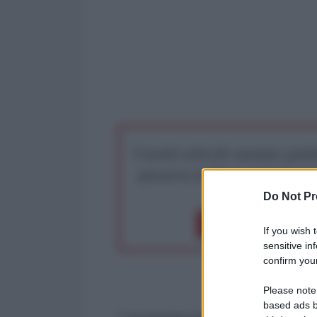
I nostri articoli saranno gratu
preserva la libera infor
Do Not Pr
Dona 1€
Don
If you wish 
sensitive in
confirm your
Please note
based ads b