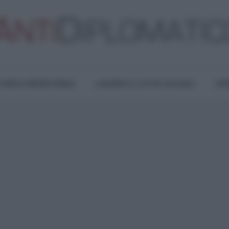
TURA E RESISTENZA
LAVORO E LOTTE SOCIALI
OPI