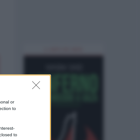
IL LIBRO DEL MESE
sonal or
ection to
nterest-
closed to