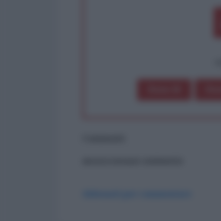
op
Dona 1€
Don
Commenti
ancora nessun commento
Abbonati per commentare