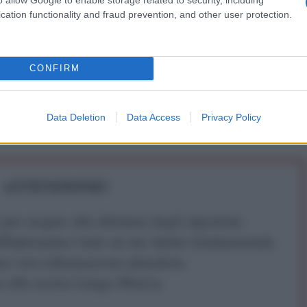
a non passa dalla politica monetaria come in
cation functionality and fraud prevention, and other user protection.
mplicemente attrazione di capitali che altrimenti
Cina tutelano le classi medio basse perché l'unica
 rivolte sociali. Sono gli unici al mondo che lo
CONFIRM
perdite di borsa.
Data Deletion
Data Access
Privacy Policy
ATTENZIONE!
r reagire alla dittatura degli algoritmi.
iDiplomatico lede un tuo diritto fondamentale.
a vera informazione pluralista.
a alla nostra Lunga Marcia.