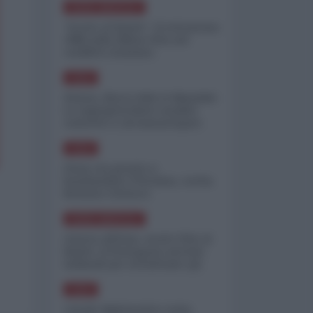
NORD-AMERICA
"Scorte al limite": il retroscena
CNN sulla difesa USA nel
conflitto iraniano
ASIA
Yemen, blocco Bab el-Mandab:
Le superpetroliere saudite
costrette a circumnavigare
l'Africa
ASIA
l'Iran era pronto a
bombardare l'Ucraina, cos'ha
fermato l'attacco
NORD-AMERICA
Guerra all'Iran, scorte USA al
limite: il Pentagono investe
miliardi per ricostituire gli
arsenali
ASIA
Canale diplomatico resta