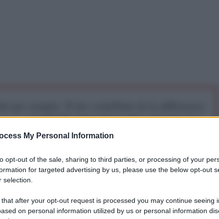
iti per sempre. Il tuo contributo fa la differenza:
mazione. L'ANTIDIPLOMATICO SEI ANCHE TU!
ocess My Personal Information
a 5€
Dona 15€
Scegli importo
to opt-out of the sale, sharing to third parties, or processing of your per
formation for targeted advertising by us, please use the below opt-out s
 selection.
 that after your opt-out request is processed you may continue seeing i
ased on personal information utilized by us or personal information dis