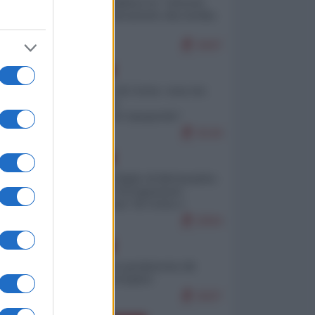
Quali sarebbero le “vittorie
ucraine” decantate dai media
italici?
9447
EUROPA
Invasione di Ceuta: cosa sta
accadendo
nell'enclave spagnola?
9144
EUROPA
Quando il figlio di Netanyahu
incitava "l'occupazione
musulmana" di Ceuta e
Melilla
8304
EUROPA
Geopolitica predatoria (di
Marco Travaglio)
8207