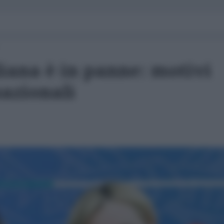
iana è in panne: motivi
nazionali