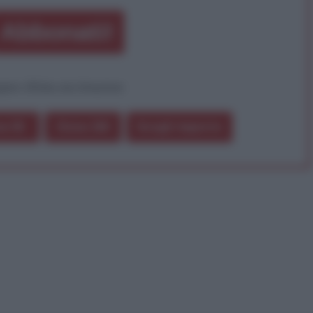
Abbonati!
pure effettua una donazione
a 5€
Dona 15€
Scegli importo