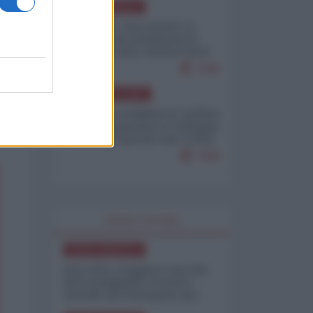
NORD-AMERICA
Il "mistero" dei numeri: il
governo Usa minimizza le
vittime in Iran, mentre fonti
interne...
7646
AMERICA LATINA
Dalla Convertibilità al "grillete
fiscal": l'Argentina si consegna
ai mercati (ancora una volta)
7609
WORLD AFFAIRS
NORD-AMERICA
Iran-USA, scoppia il caso dei
dati manipolati: il nuovo
metodo del Pentagono per
minimizzare le perdite