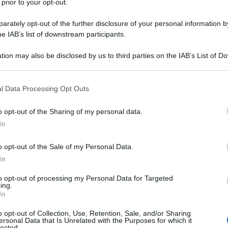
dustria, costruzioni ed export giu'. Il commercio
 prior to your opt-out.
l buffer di liquidità governativa e delle famiglie a
rately opt-out of the further disclosure of your personal information by
he IAB’s list of downstream participants.
tion may also be disclosed by us to third parties on the IAB’s List of 
nus ha bloccato la crescita degli investimenti (9.5%
 that may further disclose it to other third parties.
st'ultimo settore). Le imprese negli ultimi anni hanno
 that this website/app uses one or more Google services and may gath
 investimenti finanziari, pari al 28% del pil, tuttavia gli
l Data Processing Opt Outs
including but not limited to your visit or usage behaviour. You may click 
a in recessione, Usa arrancano sul debito pubblico.
 to Google and its third-party tags to use your data for below specifi
o opt-out of the Sharing of my personal data.
ogle consent section.
In
to la settimana scorsa, le industrie si aspettano un
erno non interviene con misure fiscali, almeno ad ora,
o opt-out of the Sale of my Personal Data.
immenso buffer di liquidità dei cittadini dopo tre
In
o accaduto da noi a partire da maggio 2020, altro
to opt-out of processing my Personal Data for Targeted
ggi, turismo in genere e servizi ad esso legato (come
ing.
In
ntentasse di una crescita parziale, ossessivamente
o opt-out of Collection, Use, Retention, Sale, and/or Sharing
nflitto con Taiwan fomentato dagli Usa.
ersonal Data that Is Unrelated with the Purposes for which it
lected.