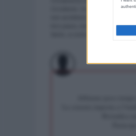
Ovviamente in Cina tale strategi
authenti
Occidente. In Usa e Ue essa è se
non avrebbero. Semplicemente in 
loro paura, non Taiwan o Usa, sono
fanno, a costo di bassi profitti o 
Abbiamo poco tempo pe
La censura imposta a l'Ant
Rivendica un
Partecip