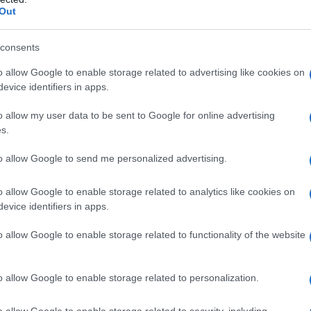
Out
: "50 ANNI DI GUERRA AL SALARIO"
consents
talistica cinquantennale trova un parziale blocco per
o allow Google to enable storage related to advertising like cookies on
nte ci sono extra profitti industriali e commerciali,
evice identifiers in apps.
tiche che loro stessi fomentano (ieri il centro studi
o allow my user data to be sent to Google for online advertising
in Italia hanno extraprofitti, anche se minori da Ue),
s.
ese, che è perseguita da anni, porta il governo ad
ta dei profitti industriali e commerciali. Il lockdown
to allow Google to send me personalized advertising.
stica, il non intervento fiscale (chissà, forse ci sarà
o allow Google to enable storage related to analytics like cookies on
no cinese come strategia disinflazionistica rispetto
evice identifiers in apps.
 liquidità detenuto dai cittadini e che, a partire da
conomia. Un solo motore, pur di frenare l'inflazione.
o allow Google to enable storage related to functionality of the website
imentano un'inflazione perdurante che uccide le classi
o allow Google to enable storage related to personalization.
o allow Google to enable storage related to security, including