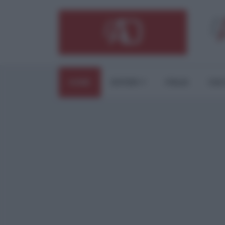
HOME
ESTERI
ITALIA
CUL