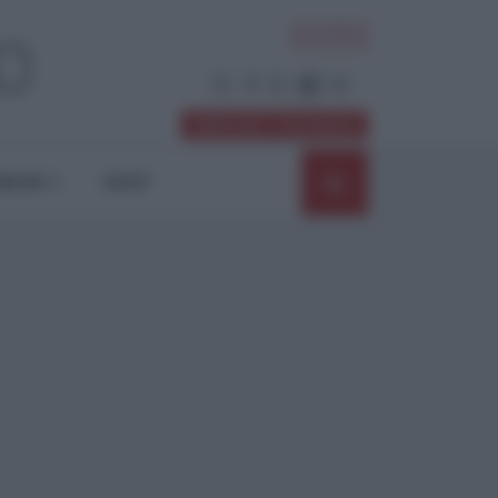
ACCEDI
Abbonati / Sostienici
NIONI
SHOP