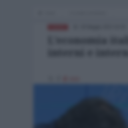
Home
Le cicale e la formica
28 Maggio 2023 16:00
EUROPA
L'economia ital
interni e inter
6908