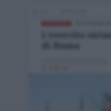
Home
WORLD AFFAIRS
03 Dicembre 20
MEDITERRANEO
L'esercito siri
di Hama
La Redazione de l'AntiDiplomatico
1496