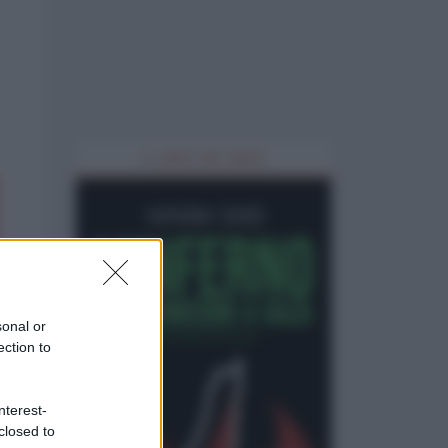
IL LIBRO DEL MESE
sonal or
ection to
nterest-
closed to