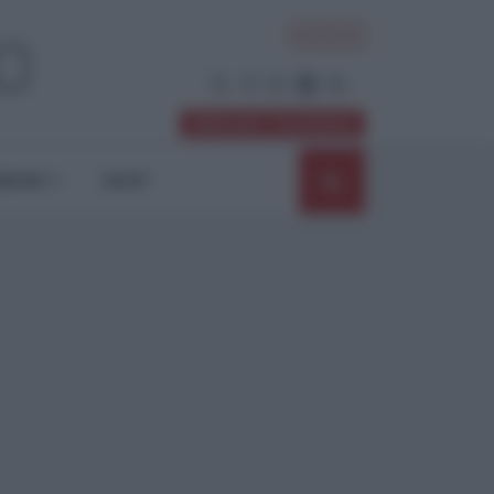
ACCEDI
Abbonati / Sostienici
NIONI
SHOP