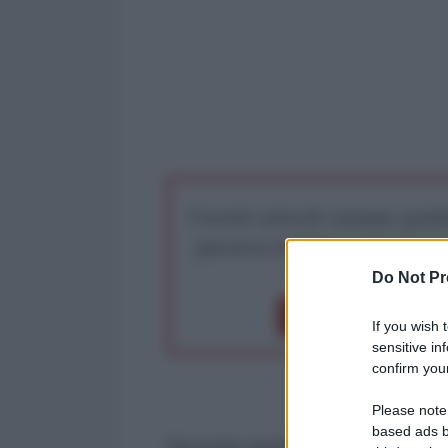
I nostri articoli saranno gratu
preserva la libera infor
Do Not Pr
Dona 1€
Don
If you wish 
sensitive in
confirm your
Please note
based ads b
Secondo quanto
riferito
dall’emit