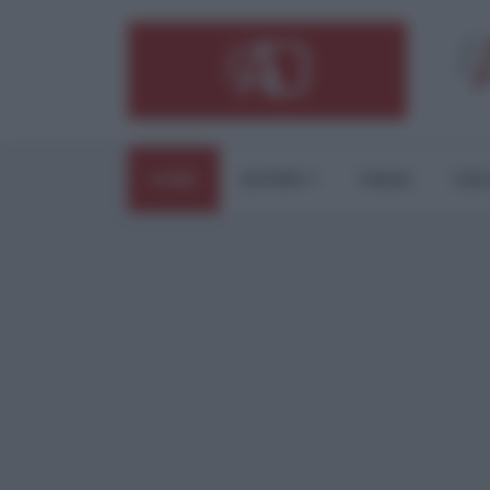
HOME
ESTERI
ITALIA
CUL