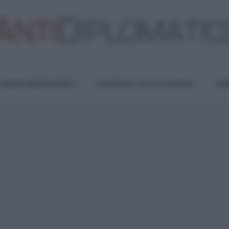
TURA E RESISTENZA
LAVORO E LOTTE SOCIALI
OPI