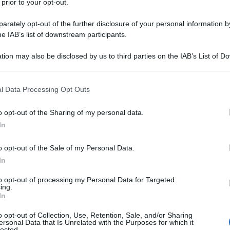
 prior to your opt-out.
arte orientale del Governatorato di Hama nella Siria
rately opt-out of the further disclosure of your personal information by
no è riuscito a ripristinare la calma nella città di
he IAB’s list of downstream participants.
tion may also be disclosed by us to third parties on the IAB’s List of 
 that may further disclose it to other third parties.
siglio municipale di Salamiya ha confermato che “la
 di timore era sorto tra la popolazione, ma all’alba,
 that this website/app uses one or more Google services and may gath
l Data Processing Opt Outs
including but not limited to your visit or usage behaviour. You may click 
Esercito arabo siriano, quella paura è scomparsa.”
 to Google and its third-party tags to use your data for below specifi
o opt-out of the Sharing of my personal data.
ogle consent section.
riano per i diritti umani (OSDH) dell’opposizione ha
In
no riuscite a contrastare i tentativi di Hayat Tahrir
o opt-out of the Sale of my Personal Data.
oto come Fronte al-Nusra) di conquistare punti
In
ittà di Salamiya e Qalaat Al-Madiq.
to opt-out of processing my Personal Data for Targeted
ing.
attacco delle milizie curde appoggiate dagli USA
In
o opt-out of Collection, Use, Retention, Sale, and/or Sharing
ersonal Data that Is Unrelated with the Purposes for which it
lected.