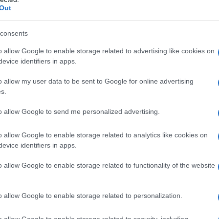
he siriane (SDF), sostenute dagli Stati Uniti e
Out
 avevano attaccato sette villaggi sotto il controllo
entale del fiume Eufrate a Deir Ezzor, nella Siria
consents
ontrollarli,
ha riferito
Al-Mayadeen.
o allow Google to enable storage related to advertising like cookies on
evice identifiers in apps.
nese ha precisato che l'attacco delle SDF è stato
o allow my user data to be sent to Google for online advertising
ze filogovernative, e si è concluso dopo che i
s.
 da cui erano partiti, verso il nord di Deir Ezzor".
to allow Google to send me personalized advertising.
 le forze statunitensi hanno supportato l'attacco
o allow Google to enable storage related to analytics like cookies on
do colpi di artiglieria dalla base di occupazione
evice identifiers in apps.
 petrolifero di Conoco.
o allow Google to enable storage related to functionality of the website
nsi hanno ordinato ai miliziani delle SDF di attaccare
no nella campagna di Deir Ezzor, in concomitanza con
o allow Google to enable storage related to personalization.
i dell'esercito siriano ad Aleppo da parte di gruppi
o allow Google to enable storage related to security, including