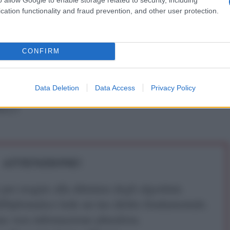
ha precisato il giornalista di Al Mayadeen.
cation functionality and fraud prevention, and other user protection.
CONFIRM
IDIPLOMATICO
stata registrata in data 08/09/2015 presso il Tribunale civile di
Data Deletion
Data Access
Privacy Policy
gistro di stampa. Per ogni informazione, richiesta, consiglio e
ico.it
ATTENZIONE!
r reagire alla dittatura degli algoritmi.
iDiplomatico lede un tuo diritto fondamentale.
a vera informazione pluralista.