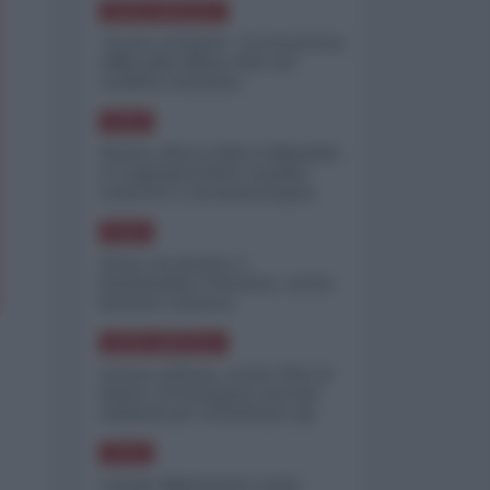
NORD-AMERICA
"Scorte al limite": il retroscena
CNN sulla difesa USA nel
conflitto iraniano
ASIA
Yemen, blocco Bab el-Mandab:
Le superpetroliere saudite
costrette a circumnavigare
l'Africa
ASIA
l'Iran era pronto a
bombardare l'Ucraina, cos'ha
fermato l'attacco
NORD-AMERICA
Guerra all'Iran, scorte USA al
limite: il Pentagono investe
miliardi per ricostituire gli
arsenali
ASIA
Canale diplomatico resta