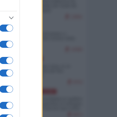
Ceuta: perché il Marocco fa
con noi quello che vuole (di
Alberto Negri)
12841
ITALIA
Il turismo di massa e i
"risvegli" del Corriere della
sera
10360
EUROPA
Cina, Russia e Iran, io ve
l’avevo detto (di Vito
Petrocelli)
8753
AMERICA LATINA
Dalla Convertibilità al "grillete
fiscal": l'Argentina si consegna
ai mercati (ancora una volta)
8072