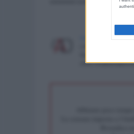
estremisti sostenuti dall'estero, 
authenti
LA REDAZIONE DE L'ANT
L'AntiDiplomatico è una te
Roma al n° 162/2015 del re
critica: info@lantidiplomat
Abbiamo poco tempo pe
La censura imposta a l'Ant
Rivendica un