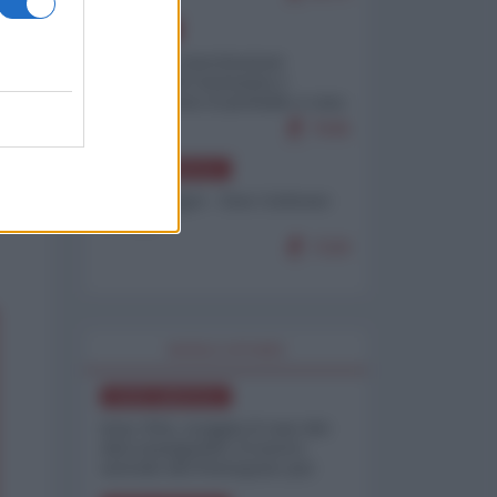
EUROPA
Mosca: le esercitazioni
nucleari di Germania e
Francia sono il preludio a una
guerra contro la Russia
7645
NORD-AMERICA
Chris Hedges - Don Corleone
Trump
7220
WORLD AFFAIRS
NORD-AMERICA
Iran-USA, scoppia il caso dei
dati manipolati: il nuovo
metodo del Pentagono per
minimizzare le perdite