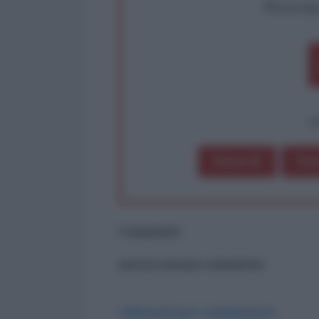
Partecip
op
Dona 1€
Don
Commenti
ancora nessun commento
Abbonati per commentare