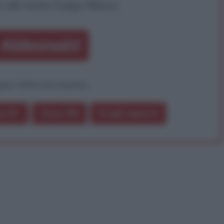
a alla nostra Lunga Marcia.
Abbonati!
pure effettua una donazione
a 5€
Dona 15€
Scegli importo