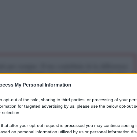
iti per sempre. Il tuo contributo fa la differenza:
mazione. L'ANTIDIPLOMATICO SEI ANCHE TU!
ocess My Personal Information
a 5€
Dona 15€
Scegli importo
to opt-out of the sale, sharing to third parties, or processing of your per
formation for targeted advertising by us, please use the below opt-out s
 selection.
 that after your opt-out request is processed you may continue seeing i
ased on personal information utilized by us or personal information dis
tente locale Al Alam, attraverso potenti operazioni