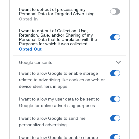
di Michelangelo Severgnini
use your data for below specified purposes in below Google
I want to opt-out of processing my
consent section.
Personal Data for Targeted Advertising.
Opted In
I want to opt-out of Collection, Use,
Retention, Sale, and/or Sharing of my
La Trilogia del Rimosso di Michelangelo
Personal Data that Is Unrelated with the
Purposes for which it was collected.
Severgnini, prodotta da l'AntiDiplomatico,
Opted Out
interamente in chiaro
24 Luglio 2026 15:49
Google consents
I want to allow Google to enable storage
related to advertising like cookies on web or
device identifiers in apps.
#
GENERAZIONE
ANTIDIPLOMATICA
I want to allow my user data to be sent to
Google for online advertising purposes.
I want to allow Google to send me
personalized advertising.
I want to allow Google to enable storage