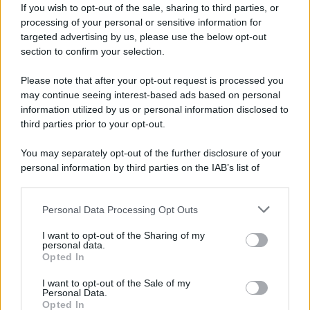
If you wish to opt-out of the sale, sharing to third parties, or
processing of your personal or sensitive information for
31 Luglio 2026 12:00
targeted advertising by us, please use the below opt-out
section to confirm your selection.
Please note that after your opt-out request is processed you
may continue seeing interest-based ads based on personal
information utilized by us or personal information disclosed to
third parties prior to your opt-out.
You may separately opt-out of the further disclosure of your
personal information by third parties on the IAB’s list of
downstream participants.
Personal Data Processing Opt Outs
This information may also be disclosed by us to third parties
on the IAB’s List of Downstream Participants that may further
Ceuta, 3 punti fermi per evitare confusioni
I want to opt-out of the Sharing of my
disclose it to other third parties.
personal data.
ideologiche (di Andrea Zhok)
Opted In
Please note that this website/app uses one or more Google
services and may gather and store information including but
I want to opt-out of the Sale of my
Personal Data.
not limited to your visit or usage behaviour. You may click to
Opted In
grant or deny consent to Google and its third-party tags to