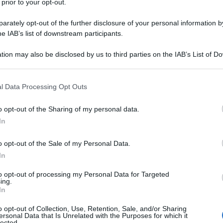
 prior to your opt-out.
nte la Conferenza Internazionale in Solidarietà con
ale Caracas. Il leader venezuelano ha descritto la
rately opt-out of the further disclosure of your personal information by
he IAB’s list of downstream participants.
usta che l’umanità abbia oggi", sottolineando
fendere il diritto del popolo palestinese a uno Stato
tion may also be disclosed by us to third parties on the IAB’s List of 
 that may further disclose it to other third parties.
 that this website/app uses one or more Google services and may gath
l Data Processing Opt Outs
re la disinformazione
including but not limited to your visit or usage behaviour. You may click 
 to Google and its third-party tags to use your data for below specifi
o opt-out of the Sharing of my personal data.
ogle consent section.
di una "potente rete comunicativa globale" che,
In
cazione e le piattaforme social esistenti e future,
o opt-out of the Sale of my Personal Data.
popoli oppressi. Questa iniziativa, secondo il
In
attere la disinformazione e per sensibilizzare il
alestina, descritto come una "massacro brutale
to opt-out of processing my Personal Data for Targeted
ing.
In
o opt-out of Collection, Use, Retention, Sale, and/or Sharing
ersonal Data that Is Unrelated with the Purposes for which it
lected.