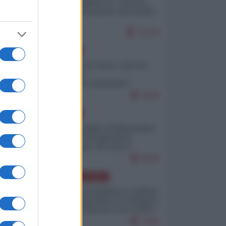
Quali sarebbero le “vittorie
ucraine” decantate dai media
italici?
11279
EUROPA
Invasione di Ceuta: cosa sta
accadendo
nell'enclave spagnola?
9226
EUROPA
Quando il figlio di Netanyahu
incitava "l'occupazione
musulmana" di Ceuta e
Melilla
8526
AMERICA LATINA
Dalla Convertibilità al "grillete
fiscal": l'Argentina si consegna
ai mercati (ancora una volta)
7845