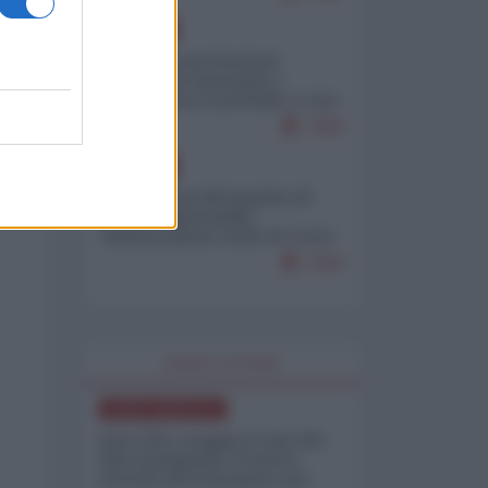
EUROPA
Mosca: le esercitazioni
nucleari di Germania e
Francia sono il preludio a una
guerra contro la Russia
7383
EUROPA
Petro accusa Netanyahu di
essere responsabile
"dell'invasione civile di Ceuta
da parte dei marocchini"
7053
WORLD AFFAIRS
NORD-AMERICA
Iran-USA, scoppia il caso dei
dati manipolati: il nuovo
metodo del Pentagono per