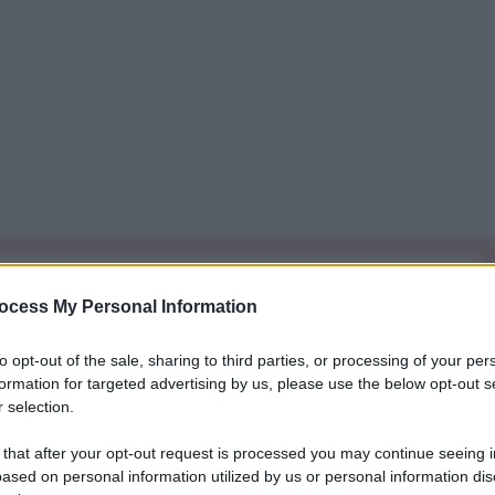
iti per sempre. Il tuo contributo fa la differenza:
ocess My Personal Information
mazione. L'ANTIDIPLOMATICO SEI ANCHE TU!
to opt-out of the sale, sharing to third parties, or processing of your per
formation for targeted advertising by us, please use the below opt-out s
a 5€
Dona 15€
Scegli importo
 selection.
 that after your opt-out request is processed you may continue seeing i
ased on personal information utilized by us or personal information dis
olivariana del Venezuela, Nicolás Maduro, ha preso