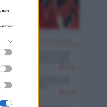
 third
Downstream
er and store
I PIÙ LETTI DELLA SETTIMANA
to grant or
ed purposes
Restare umani: la forma più
alta di ribellione al mondo
distopico di oggi (di Alberto
Bradanini)
21002
Ceuta: perché il Marocco fa
con noi quello che vuole (di
Alberto Negri)
12526
EUROPA