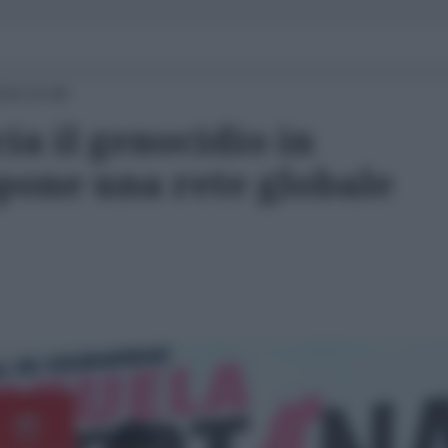
024 15:08
a il genocidio in
opone una rete globale