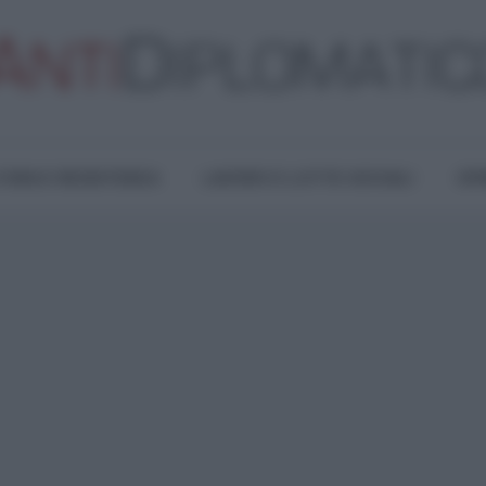
TURA E RESISTENZA
LAVORO E LOTTE SOCIALI
OPI