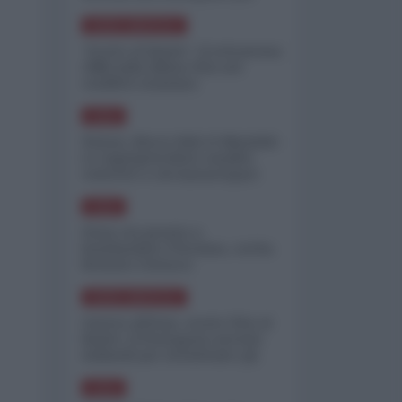
minimizzare le perdite
NORD-AMERICA
"Scorte al limite": il retroscena
CNN sulla difesa USA nel
conflitto iraniano
ASIA
Yemen, blocco Bab el-Mandab:
Le superpetroliere saudite
costrette a circumnavigare
l'Africa
ASIA
l'Iran era pronto a
bombardare l'Ucraina, cos'ha
fermato l'attacco
NORD-AMERICA
Guerra all'Iran, scorte USA al
limite: il Pentagono investe
miliardi per ricostituire gli
arsenali
ASIA