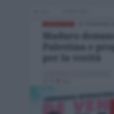
Home
IN PRIMO PIANO
30 Novembre 2
AMERICA LATINA
Maduro denunci
Palestina e pr
per la verità
La Redazione de l'AntiDiplomatico
1597