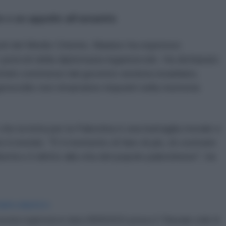
e e un appello all’umanità
li del Medio Oriente, Maduro ha espresso
i pericoli della diplomazia ingannevole. Ha dichiarato
imini commessi dal governo sionista israeliano,
genocidio non rimarranno impuniti nella memoria
che la lotta per la Palestina è una battaglia morale e
to il mondo. "È il momento di fare di più, di costruire
ertà e il diritto alla vita del popolo palestinese", ha
IDIPLOMATICO
stata registrata in data 08/09/2015 presso il Tribunale civile di