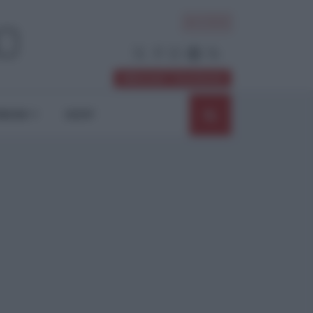
ACCEDI
Abbonati / Sostienici
NIONI
SHOP