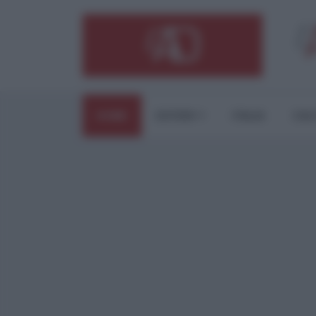
HOME
ESTERI
ITALIA
CUL