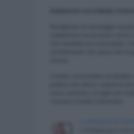
Solidarietà con il Medio Orient
Rivolgendo un messaggio ai popo
solidarietà e ha avvertito contro 
che l’umanità sta osservando i cr
sottolineando che questi atti di 
storica.
Il leader venezuelano ha ribadito 
politica che unisce i popoli di tut
nuovi consensi e di agire per la lib
concluso il leader bolivariano.
LA REDAZIONE DE L'ANT
L'AntiDiplomatico è una te