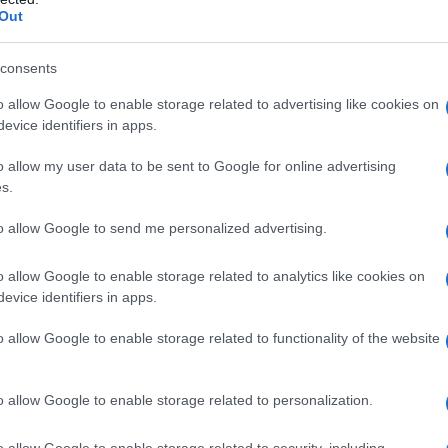
 del discurso del Presidente Nicolás
Out
internacional de la solidaridad con
consents
o allow Google to enable storage related to advertising like cookies on
es Palestina, dile Leila, al pueblo de Gaza
evice identifiers in apps.
che, nos veremos en las calles de
o allow my user data to be sent to Google for online advertising
riosos. De Gaza a Jerusalén”.
s.
to allow Google to send me personalized advertising.
er.com/AgZ1nFdGQc
o allow Google to enable storage related to analytics like cookies on
arcia (@madeleintlSUR)
evice identifiers in apps.
 2024
o allow Google to enable storage related to functionality of the website
o allow Google to enable storage related to personalization.
ominanti sono strumenti di manipolazione controllati
raele, utilizzati per distruggere i valori dei popoli
o allow Google to enable storage related to security, including