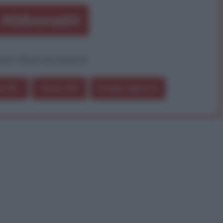
Abbonati!
pure effettua una donazione
a 5€
Dona 15€
Scegli importo