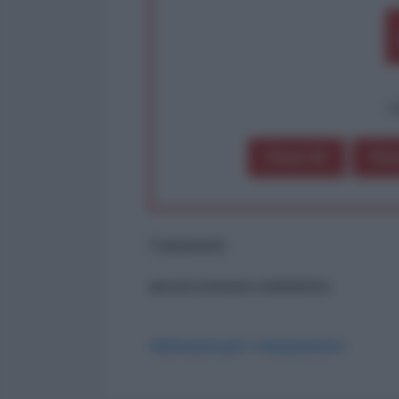
op
Dona 1€
Don
Commenti
ancora nessun commento
Abbonati per commentare