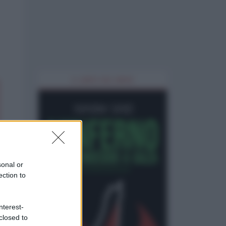
IL LIBRO DEL MESE
sonal or
ection to
nterest-
closed to