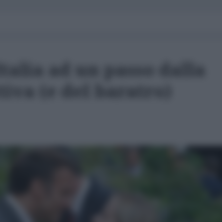
Italia ad un passo dalla
tiva (e del baratro)