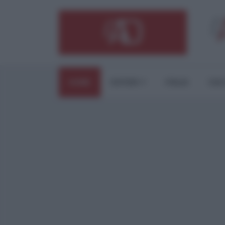
HOME
ESTERI
ITALIA
CUL