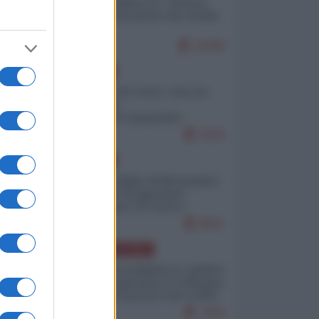
Quali sarebbero le “vittorie
ucraine” decantate dai media
italici?
11009
EUROPA
Invasione di Ceuta: cosa sta
accadendo
nell'enclave spagnola?
9226
EUROPA
Quando il figlio di Netanyahu
incitava "l'occupazione
musulmana" di Ceuta e
Melilla
8501
AMERICA LATINA
Dalla Convertibilità al "grillete
fiscal": l'Argentina si consegna
ai mercati (ancora una volta)
7830