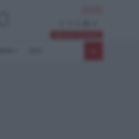
ACCEDI
Abbonati / Sostienici
NIONI
SHOP