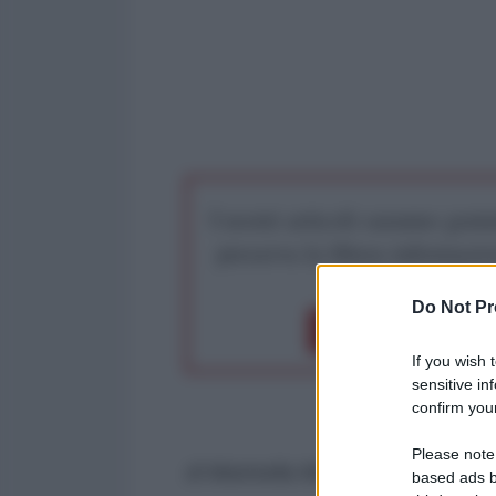
I nostri articoli saranno gratu
preserva la libera infor
Do Not Pr
Dona 1€
Don
If you wish 
sensitive in
confirm your
Please note
di Marinella Mondaini
based ads b