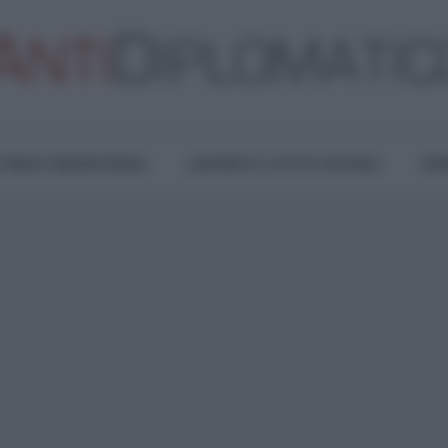
TURA E RESISTENZA
LAVORO E LOTTE SOCIALI
OPI