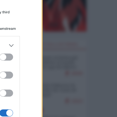
 third
Downstream
er and store
I PIÙ LETTI DELLA SETTIMANA
to grant or
ed purposes
Restare umani: la forma più
alta di ribellione al mondo
distopico di oggi (di Alberto
Bradanini)
20939
Ceuta: perché il Marocco fa
con noi quello che vuole (di
Alberto Negri)
12523
EUROPA