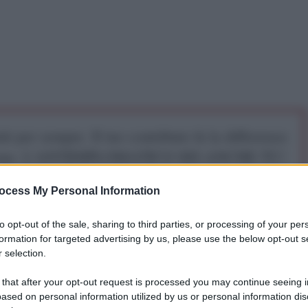
iti per sempre. Il tuo contributo fa la differenza:
mazione. L'ANTIDIPLOMATICO SEI ANCHE TU!
ocess My Personal Information
a 5€
Dona 15€
Scegli importo
to opt-out of the sale, sharing to third parties, or processing of your per
formation for targeted advertising by us, please use the below opt-out s
 selection.
 that after your opt-out request is processed you may continue seeing i
ased on personal information utilized by us or personal information dis