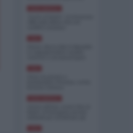
minimizzare le perdite
NORD-AMERICA
"Scorte al limite": il retroscena
CNN sulla difesa USA nel
conflitto iraniano
ASIA
Yemen, blocco Bab el-Mandab:
Le superpetroliere saudite
costrette a circumnavigare
l'Africa
ASIA
l'Iran era pronto a
bombardare l'Ucraina, cos'ha
fermato l'attacco
NORD-AMERICA
Guerra all'Iran, scorte USA al
limite: il Pentagono investe
miliardi per ricostituire gli
arsenali
ASIA