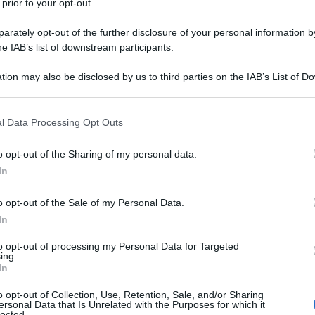
 prior to your opt-out.
rately opt-out of the further disclosure of your personal information by
'Italia alla rovina.
he IAB’s list of downstream participants.
nsiste ancora: «Quello che gli ucraini stanno facendo
tion may also be disclosed by us to third parties on the IAB’s List of 
tà» e si dice «fiera di poter annunciare assieme a
 that may further disclose it to other third parties.
franco-italiano Samp-T è adesso «operativo» in
 that this website/app uses one or more Google services and may gath
l Data Processing Opt Outs
including but not limited to your visit or usage behaviour. You may click 
 to Google and its third-party tags to use your data for below specifi
 segretario Stoltenberg, ha annunciato ieri, ancora
o opt-out of the Sharing of my personal data.
ogle consent section.
"congelamento" del conflitto in Ucraina.
In
o opt-out of the Sale of my Personal Data.
zioni della NATO: “Vogliamo tutti che questa guerra
In
ò significare congelare il conflitto e accettare un
a detto Stoltenberg in una conferenza stampa
to opt-out of processing my Personal Data for Targeted
lliere Olaf Scholz. Ha ribadito che l'alleanza
ing.
In
o il tempo necessario. C'è una controffensiva
 liberare, più forte sarà la loro posizione al tavolo dei
o opt-out of Collection, Use, Retention, Sale, and/or Sharing
erg.
ersonal Data that Is Unrelated with the Purposes for which it
lected.