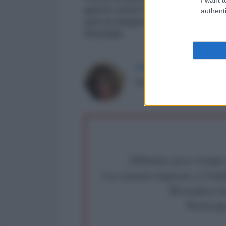
guerra contro la Russia. Che sia
authenti
anni fa elogiava Mussolini, rievo
Mondiale.
MARINELLA MONDAINI
Scrittrice, giornalista, tr
Abbiamo poco tempo pe
La censura imposta a l'Ant
Rivendica un
Partecip