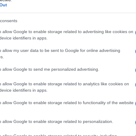
Out
so, Serghej Lavrov ha così risposto: "Se la NATO
re contraria al cosiddetto - come amano dire -
consents
craina, allora vuole combattere. Bene, che
o allow Google to enable storage related to advertising like cookies on
amo capito da un pezzo gli obiettivi, gli scopi reali
evice identifiers in apps.
o all'Ucraina, che si sono formati per molti anni".
politici ed esperti occidentali sembrano "riaversi" e
o allow my user data to be sent to Google for online advertising
s.
di Mosca ha ribadito che «per quanto riguarda le
to allow Google to send me personalized advertising.
e speciale, gli obiettivi che sono stati fissati
o allow Google to enable storage related to analytics like cookies on
evice identifiers in apps.
i dei paesi occidentali secondo cui "senza pompare
o allow Google to enable storage related to functionality of the website
aina sarebbe finito da tempo" come un riconoscimento
e diretto alla guerra ibrida dichiarata contro la
."
o allow Google to enable storage related to personalization.
ia è di fatto un paese belligerante, che conduce la
o allow Google to enable storage related to security, including