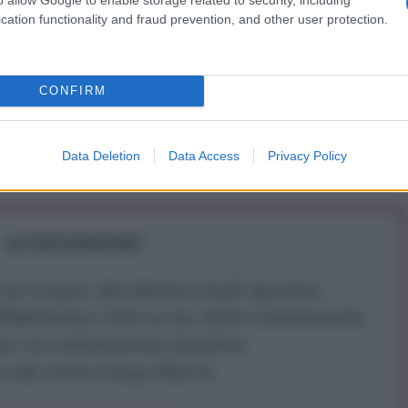
 proprio a capo del governo una persona che diversi
cation functionality and fraud prevention, and other user protection.
ca sinistramente i tempi della Seconda Guerra
CONFIRM
aduttrice. Vive e lavora a Mosca
Data Deletion
Data Access
Privacy Policy
ATTENZIONE!
r reagire alla dittatura degli algoritmi.
iDiplomatico lede un tuo diritto fondamentale.
a vera informazione pluralista.
a alla nostra Lunga Marcia.