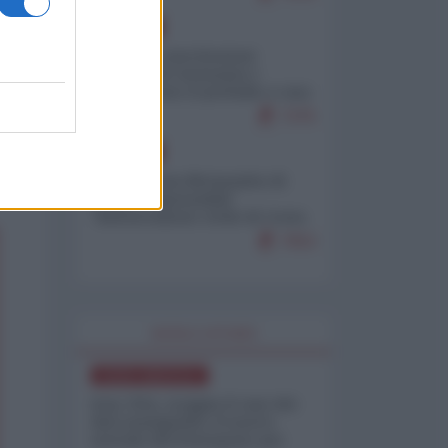
EUROPA
Mosca: le esercitazioni
nucleari di Germania e
Francia sono il preludio a una
guerra contro la Russia
7375
EUROPA
Petro accusa Netanyahu di
essere responsabile
"dell'invasione civile di Ceuta
da parte dei marocchini"
7053
WORLD AFFAIRS
NORD-AMERICA
Iran-USA, scoppia il caso dei
dati manipolati: il nuovo
metodo del Pentagono per