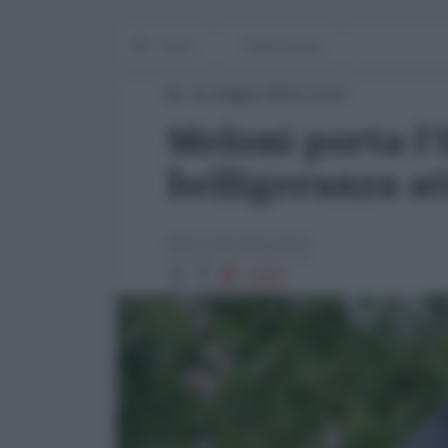
Home
Dalla Russia
21 Giugno 2023 13:04
Meloni porta l'
belligeranza at
Marinella Mondaini
13800