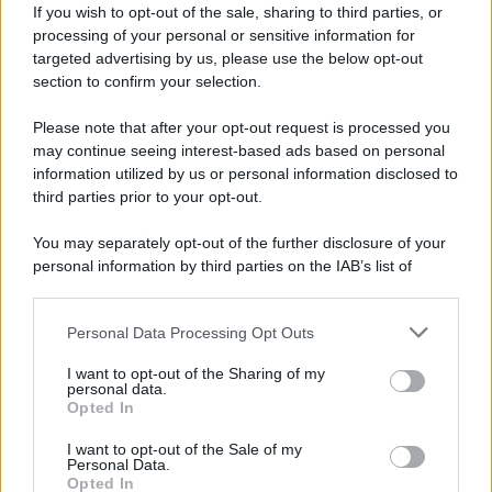
If you wish to opt-out of the sale, sharing to third parties, or
processing of your personal or sensitive information for
targeted advertising by us, please use the below opt-out
section to confirm your selection.
La governance cinese vista dai
rappresentanti italiani e la visione dello
Please note that after your opt-out request is processed you
sviluppo comune sino-italiano
may continue seeing interest-based ads based on personal
06 Agosto 2026 08:00
information utilized by us or personal information disclosed to
third parties prior to your opt-out.
You may separately opt-out of the further disclosure of your
personal information by third parties on the IAB’s list of
#
SCELTI
DAL
PEOPLE'S
DAILY
downstream participants.
Personal Data Processing Opt Outs
This information may also be disclosed by us to third parties
on the IAB’s List of Downstream Participants that may further
I want to opt-out of the Sharing of my
disclose it to other third parties.
personal data.
Opted In
Please note that this website/app uses one or more Google
services and may gather and store information including but
I want to opt-out of the Sale of my
Personal Data.
not limited to your visit or usage behaviour. You may click to
Registro di ispezione di un drone
Opted In
grant or deny consent to Google and its third-party tags to