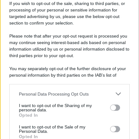
If you wish to opt-out of the sale, sharing to third parties, or
processing of your personal or sensitive information for
targeted advertising by us, please use the below opt-out
di Michelangelo Severgnini
section to confirm your selection.
Please note that after your opt-out request is processed you
may continue seeing interest-based ads based on personal
information utilized by us or personal information disclosed to
La Trilogia del Rimosso di Michelangelo
third parties prior to your opt-out.
Severgnini, prodotta da l'AntiDiplomatico,
interamente in chiaro
You may separately opt-out of the further disclosure of your
24 Luglio 2026 15:49
personal information by third parties on the IAB’s list of
downstream participants.
Personal Data Processing Opt Outs
This information may also be disclosed by us to third parties
on the IAB’s List of Downstream Participants that may further
#
GENERAZIONE
ANTIDIPLOMATICA
I want to opt-out of the Sharing of my
disclose it to other third parties.
personal data.
Opted In
Please note that this website/app uses one or more Google
services and may gather and store information including but
I want to opt-out of the Sale of my
Personal Data.
not limited to your visit or usage behaviour. You may click to
Opted In
grant or deny consent to Google and its third-party tags to