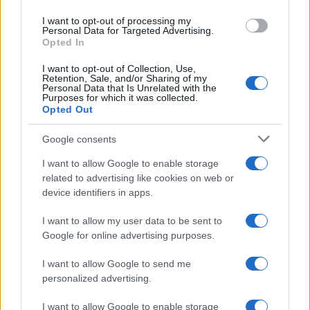
use your data for below specified purposes in below Google
I want to opt-out of processing my
consent section.
Personal Data for Targeted Advertising.
Opted In
Berlino salva la privacy delle chat online –
ma il rischio censura resta all’orizzonte
I want to opt-out of Collection, Use,
Retention, Sale, and/or Sharing of my
17 Ottobre 2025 13:00
Personal Data that Is Unrelated with the
Purposes for which it was collected.
Opted Out
Google consents
#
UNA
FINESTRA
APERTA
I want to allow Google to enable storage
related to advertising like cookies on web or
device identifiers in apps.
Una finestra aperta
I want to allow my user data to be sent to
Google for online advertising purposes.
I want to allow Google to send me
La governance cinese vista dai
personalized advertising.
rappresentanti italiani e la visione dello
sviluppo comune sino-italiano
I want to allow Google to enable storage