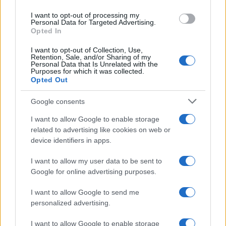
use your data for below specified purposes in below Google
8457
I want to opt-out of processing my
consent section.
Personal Data for Targeted Advertising.
AMERICA LATINA
Opted In
Dalla Convertibilità al "grillete fiscal": l'Argentina si
I want to opt-out of Collection, Use,
consegna ai mercati (ancora una volta)
Retention, Sale, and/or Sharing of my
Personal Data that Is Unrelated with the
7773
Purposes for which it was collected.
Opted Out
NORD-AMERICA
Il "mistero" dei numeri: il governo Usa minimizza le
Google consents
vittime in Iran, mentre fonti interne...
7673
I want to allow Google to enable storage
related to advertising like cookies on web or
EUROPA
device identifiers in apps.
Mosca: le esercitazioni nucleari di Germania e
Francia sono il preludio a una guerra contro la
I want to allow my user data to be sent to
Russia
Google for online advertising purposes.
7347
I want to allow Google to send me
personalized advertising.
I want to allow Google to enable storage