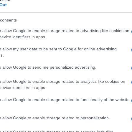
Out
-19 sia un’infezione pericolosa e che i vaccini
consents
a “i trial randomizzati sono durati pochissimo e non
o allow Google to enable storage related to advertising like cookies on
ossero o no utili anche contro la trasmissione – la
evice identifiers in apps.
mondo reale, con la rapida diffusione delle varianti
le dosi “booster” non sono state testate in trial
o allow my user data to be sent to Google for online advertising
s.
to allow Google to send me personalized advertising.
ni, il gruppo dei sanitari sottolinea che oltre ai rari
 trombosi e miocarditi, che richiedono mesi per
o allow Google to enable storage related to analytics like cookies on
evice identifiers in apps.
derare che solo fra anni potrebbero essere
ine, vista la corta durata dei trial randomizzati.
o allow Google to enable storage related to functionality of the website
 potrebbero essere colpiti in modo particolare. Con
o allow Google to enable storage related to personalization.
 cumulativo a fronte di un beneficio non certo in varie
ni, che presentano bassi rischi di morbidità e
o allow Google to enable storage related to security, including