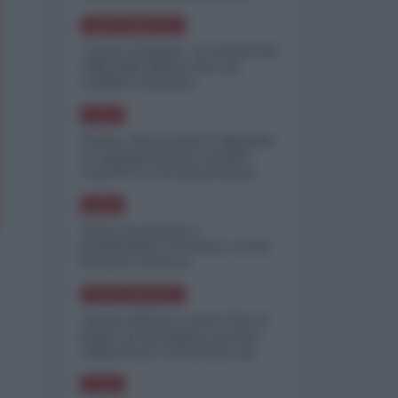
minimizzare le perdite
NORD-AMERICA
"Scorte al limite": il retroscena
CNN sulla difesa USA nel
conflitto iraniano
ASIA
Yemen, blocco Bab el-Mandab:
Le superpetroliere saudite
costrette a circumnavigare
l'Africa
ASIA
l'Iran era pronto a
bombardare l'Ucraina, cos'ha
fermato l'attacco
NORD-AMERICA
Guerra all'Iran, scorte USA al
limite: il Pentagono investe
miliardi per ricostituire gli
arsenali
ASIA