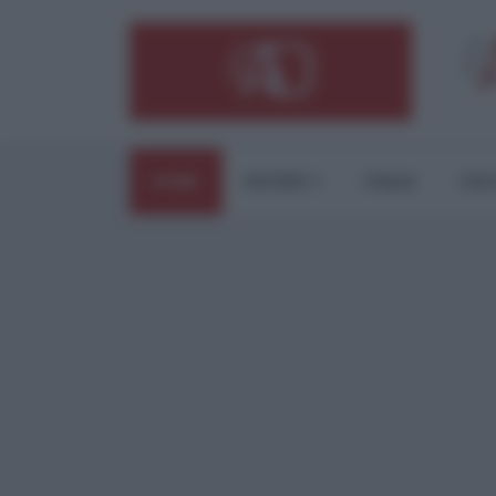
HOME
ESTERI
ITALIA
CUL