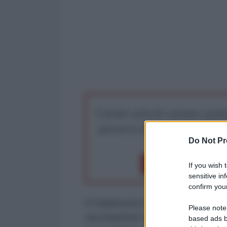
I nostri articoli saranno gratu
preserva la libera infor
Do Not Pr
Dona 1€
Don
If you wish 
sensitive in
confirm your
Il Parlamento del Regno unito ha 
Please note
vaccinazione obbligatoria di tutti
based ads b