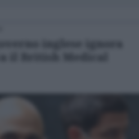
00
governo inglese ignora
 il British Medical