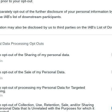
 prior to your opt-out.
etario di Stato per la salute e gli affari sociali Sajid
i lavoratori del ramo salute e cure dovranno essere
rately opt-out of the further disclosure of your personal information by
r “proteggere i pazienti, i colleghi e lo stessi
he IAB’s list of downstream participants.
tion may also be disclosed by us to third parties on the IAB’s List of 
 that may further disclose it to other third parties.
posizione, pur pubblicate pochi giorni prima dalla
 that this website/app uses one or more Google services and may gath
 paese, il
British Medical Journal.
Da una parte
l Data Processing Opt Outs
including but not limited to your visit or usage behaviour. You may click 
75/bmj.n2957
), un rapporto del Secondary
 to Google and its third-party tags to use your data for below specifi
o opt-out of the Sharing of my personal data.
se of Lords, il 30 novembre, ha detto che i benefici
ogle consent section.
In
overno non ha spiegato come affronterebbe la
isposti a lasciare il lavoro (ben 126.000 persone).
o opt-out of the Sale of my Personal Data.
In
nisti della salute, molti dei quali lavorano nel
to opt-out of processing my Personal Data for Targeted
ing.
a lettera
In
5/bmj.n2957/rr-1
) hanno espresso “opposizione alla
o opt-out of Collection, Use, Retention, Sale, and/or Sharing
alunque categoria di persone”, per “mancanza di
ersonal Data that Is Unrelated with the Purposes for which it
lected.