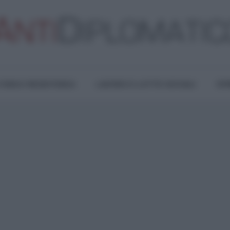
TURA E RESISTENZA
LAVORO E LOTTE SOCIALI
OPI