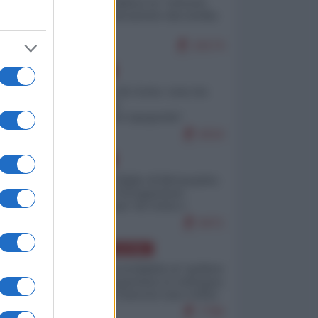
Quali sarebbero le “vittorie
ucraine” decantate dai media
italici?
10174
EUROPA
Invasione di Ceuta: cosa sta
accadendo
nell'enclave spagnola?
9210
EUROPA
Quando il figlio di Netanyahu
incitava "l'occupazione
musulmana" di Ceuta e
Melilla
8471
AMERICA LATINA
Dalla Convertibilità al "grillete
fiscal": l'Argentina si consegna
ai mercati (ancora una volta)
7790