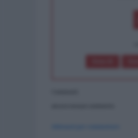
op
Dona 1€
Don
Commenti
ancora nessun commento
Abbonati per commentare