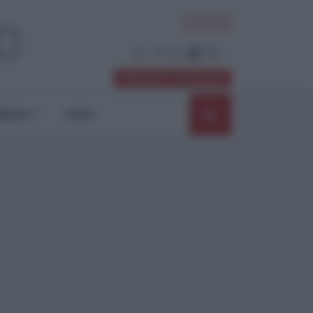
ACCEDI
Abbonati / Sostienici
NIONI
SHOP