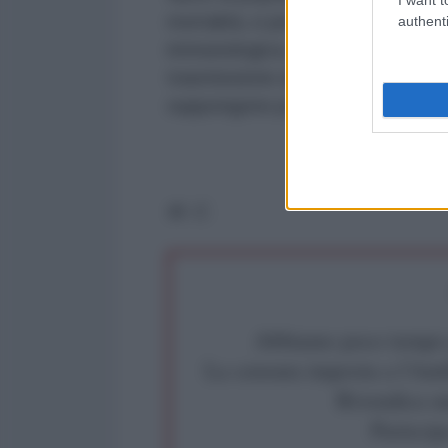
mortalità, e per chi ha già avut
authenti
immunologica, i rischi individuali s
trasmissione alle persone a rischi
suppongono protette dal vaccino),
M. C.
Abbiamo poco tempo pe
La censura imposta a l'Ant
Rivendica un
Partecip