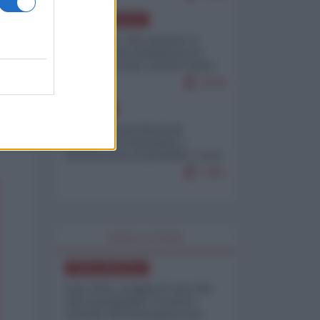
NORD-AMERICA
Il "mistero" dei numeri: il
governo Usa minimizza le
vittime in Iran, mentre fonti
interne...
7679
EUROPA
Mosca: le esercitazioni
nucleari di Germania e
Francia sono il preludio a una
guerra contro la Russia
7351
WORLD AFFAIRS
NORD-AMERICA
Iran-USA, scoppia il caso dei
dati manipolati: il nuovo
metodo del Pentagono per