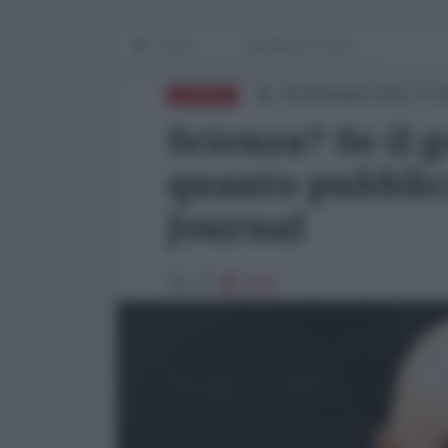
Home
Emergenza Covid
18 Dicembre 2021 12:
EUROPA
Scienza? Se il 
quanto pubblica
Journal
5645