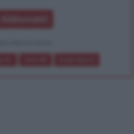
Abbonati!
pure effettua una donazione
a 5€
Dona 15€
Scegli importo