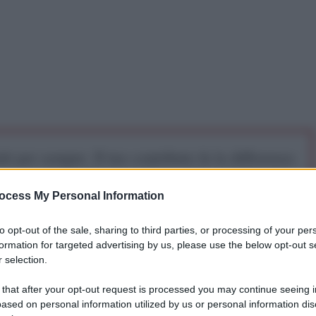
iti per sempre. Il tuo contributo fa la differenza:
mazione. L'ANTIDIPLOMATICO SEI ANCHE TU!
ocess My Personal Information
a 5€
Dona 15€
Scegli importo
to opt-out of the sale, sharing to third parties, or processing of your per
formation for targeted advertising by us, please use the below opt-out s
 selection.
dato via libera (con 385 voti contro 100) alla
 that after your opt-out request is processed you may continue seeing i
 i lavoratori della sanità che sono a diretto contatto
ased on personal information utilized by us or personal information dis