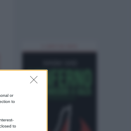
IL LIBRO DEL MESE
sonal or
ection to
nterest-
closed to