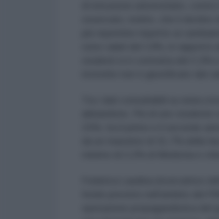
di istruzione universitario, contr
osservato, inoltre, che il declino
più repentino rispetto ai cambiame
sono calati del 14%, in rapporto a
studenti si è contratta del 2,3% e
investite non è giustificato dal ca
Tra i dati consultabili su www.cnvsu
abbandono. Più di uno studente su
15%: tra il primo e il secondo anno
da un massimo di 31,7% della fac
minimo di 2,2% di Medicina e chir
Federica Laudisa (ricercatrice de
fondo previsto nell’ambito del P
operazione propagandistica del g