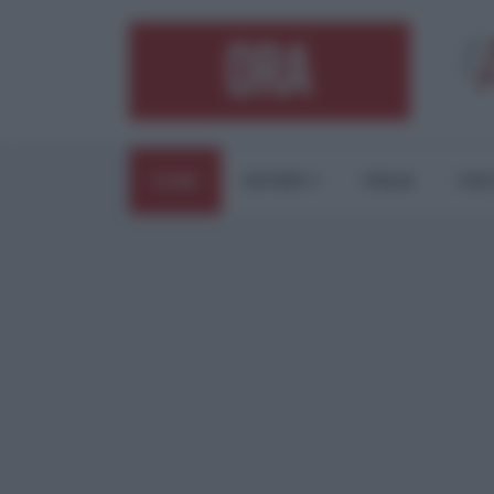
HOME
ESTERI
ITALIA
CUL