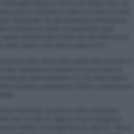
o il 33% della Francia e il 40,1% del Regno Unito. Va
 della spesa in istruzione in Italia è avvenuto in modo
nti demografici. Se gli investimenti nell’istruzione
lla ricchezza pro-capite, la popolazione degli
 questo dimostra che il livello del calo delle risorse
lo delle nascite e del numero degli iscritti”.
.it particolare rilievo hanno quelli relativi al tasso di
 dieci abbandona l’università. Al Sud si arriva al
 lascia gli studi universitari il 21,3% degli studenti,
oltà di Scienze matematiche, fisiche e naturali ad un
urgia.
ll’Ires Piemonte
)
, a proposito dello sbandierato
NRR, pari a € 660 ml, oggetto di una vergognosa
overno Meloni, a tutt’oggi bloccati, afferma: “Manca