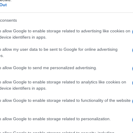
Out
pisce sempre più duro. Lo slogan è: “Senza casa,
maggio 2023.). Sintesi perfetta del mancato accesso
consents
o allow Google to enable storage related to advertising like cookies on
evice identifiers in apps.
tessa Ilaria Lamera, che il 4 maggio ha piantato la
 Milano: “I costi di Milano non permettono a studenti
o allow my user data to be sent to Google for online advertising
 prendere stanze in affitto”, ha detto in un’intervista
s.
 singole da 700 euro spese escluse, non potevo
to allow Google to send me personalized advertising.
o allow Google to enable storage related to analytics like cookies on
serci poco meno di 600 mila universitari che studiano
evice identifiers in apps.
a di residenza, ovvero poco meno di un terzo degli
o allow Google to enable storage related to functionality of the website
, contro una media europea di due terzi. Il numero di
ppo basso: in Italia arriva poco sopra i 50mila, meno
o allow Google to enable storage related to personalization.
Germania, rispondendo solamente a circa il 20% della
di Eurostudent mostra che nel nostro Paese solo il
o allow Google to enable storage related to security, including