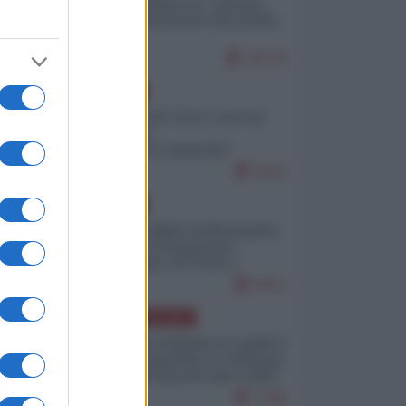
Quali sarebbero le “vittorie
ucraine” decantate dai media
italici?
10170
EUROPA
Invasione di Ceuta: cosa sta
accadendo
nell'enclave spagnola?
9210
EUROPA
Quando il figlio di Netanyahu
incitava "l'occupazione
musulmana" di Ceuta e
Melilla
8471
AMERICA LATINA
Dalla Convertibilità al "grillete
fiscal": l'Argentina si consegna
ai mercati (ancora una volta)
7788