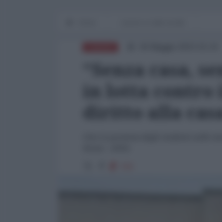
Home
Lavoro e Lotte sociali
30 Maggio 2023 15:24
EUROPA
“Senza casa, se
in lotta contro i
diritto alla cas
Foto La protesta degli studenti nelle te
Roma - ANSA
722