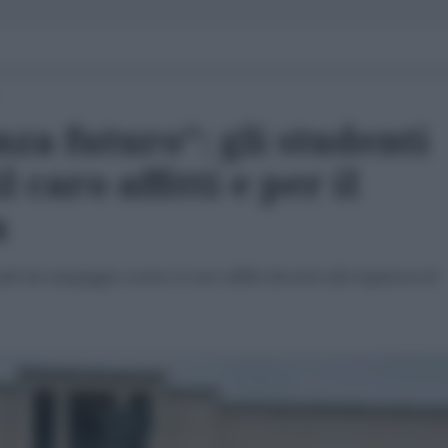
nza futuro”: gli studenti
l caro affitti e per il
a
nde da campeggio contro il caro-affitti davanti alla Sapienza di