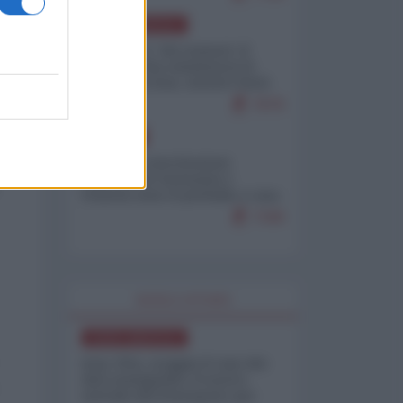
NORD-AMERICA
Il "mistero" dei numeri: il
governo Usa minimizza le
vittime in Iran, mentre fonti
interne...
7679
EUROPA
Mosca: le esercitazioni
nucleari di Germania e
Francia sono il preludio a una
guerra contro la Russia
7349
WORLD AFFAIRS
NORD-AMERICA
Iran-USA, scoppia il caso dei
dati manipolati: il nuovo
metodo del Pentagono per