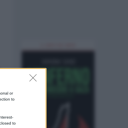
IL LIBRO DEL MESE
sonal or
ection to
nterest-
closed to