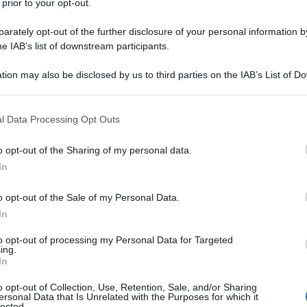
 prior to your opt-out.
rately opt-out of the further disclosure of your personal information by
 anche Torino, Firenze, Pavia. Una protesta degli
he IAB’s list of downstream participants.
 si sta allargando a molte città d’Italia, e che questa
tion may also be disclosed by us to third parties on the IAB’s List of 
 particolare: piazzare una tenda di fronte
 that may further disclose it to other third parties.
 lì, per portare all’attenzione il problema
 that this website/app uses one or more Google services and may gath
pisce sempre più duro.”
l Data Processing Opt Outs
including but not limited to your visit or usage behaviour. You may click 
 to Google and its third-party tags to use your data for below specifi
o opt-out of the Sharing of my personal data.
ogle consent section.
In
ociologo, esperto di questioni abitative e del
o opt-out of the Sale of my Personal Data.
anis
”.
In
to opt-out of processing my Personal Data for Targeted
 anche Torino, Firenze, Pavia. Una protesta degli
ing.
In
 si sta allargando a molte città d’Italia, e che questa
 particolare: piazzare una tenda di fronte
o opt-out of Collection, Use, Retention, Sale, and/or Sharing
ersonal Data that Is Unrelated with the Purposes for which it
 lì, per portare all’attenzione il problema
lected.