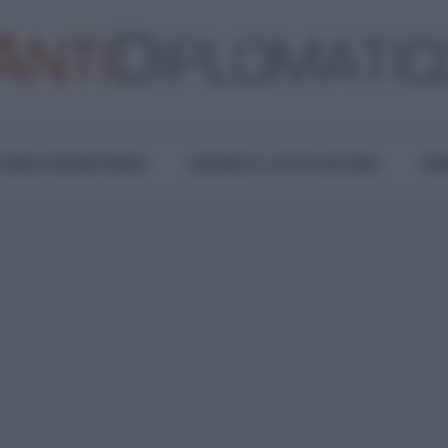
TURA E RESISTENZA
LAVORO E LOTTE SOCIALI
OPI