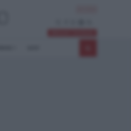
ACCEDI
Abbonati / Sostienici
NIONI
SHOP