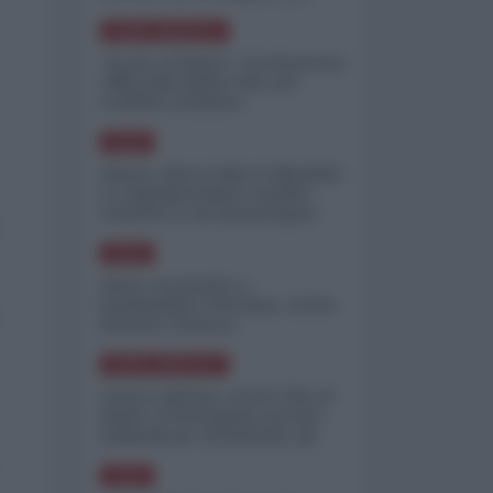
minimizzare le perdite
NORD-AMERICA
"Scorte al limite": il retroscena
CNN sulla difesa USA nel
conflitto iraniano
ASIA
Yemen, blocco Bab el-Mandab:
Le superpetroliere saudite
costrette a circumnavigare
l'Africa
ASIA
l'Iran era pronto a
bombardare l'Ucraina, cos'ha
fermato l'attacco
NORD-AMERICA
Guerra all'Iran, scorte USA al
limite: il Pentagono investe
miliardi per ricostituire gli
arsenali
ASIA