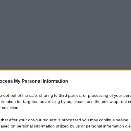
iti per sempre. Il tuo contributo fa la differenza:
ocess My Personal Information
mazione. L'ANTIDIPLOMATICO SEI ANCHE TU!
to opt-out of the sale, sharing to third parties, or processing of your per
formation for targeted advertising by us, please use the below opt-out s
 selection.
a 5€
Dona 15€
Scegli importo
 that after your opt-out request is processed you may continue seeing i
ased on personal information utilized by us or personal information dis