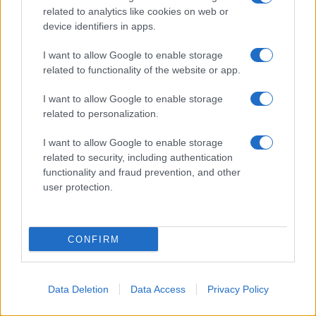
alternative alla linea dura)
related to analytics like cookies on web or
device identifiers in apps.
20 Luglio 2026 10:00
I want to allow Google to enable storage
related to functionality of the website or app.
#
EDITORIALI
I want to allow Google to enable storage
related to personalization.
I want to allow Google to enable storage
related to security, including authentication
functionality and fraud prevention, and other
user protection.
Cina, Russia e Iran, io ve l’avevo detto (di
CONFIRM
Vito Petrocelli)
07 Agosto 2026 18:00
Data Deletion
Data Access
Privacy Policy