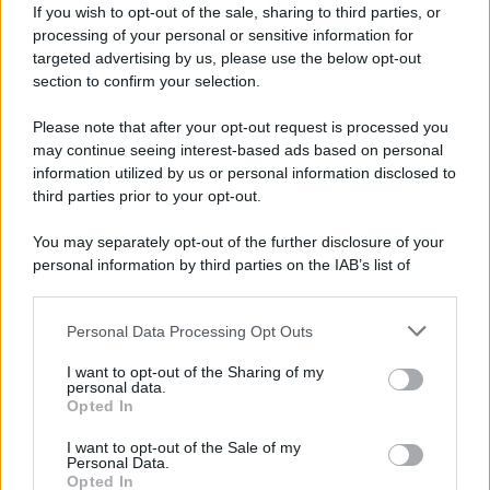
If you wish to opt-out of the sale, sharing to third parties, or
processing of your personal or sensitive information for
targeted advertising by us, please use the below opt-out
section to confirm your selection.
Please note that after your opt-out request is processed you
may continue seeing interest-based ads based on personal
information utilized by us or personal information disclosed to
third parties prior to your opt-out.
You may separately opt-out of the further disclosure of your
personal information by third parties on the IAB’s list of
downstream participants.
Personal Data Processing Opt Outs
This information may also be disclosed by us to third parties
on the IAB’s List of Downstream Participants that may further
I want to opt-out of the Sharing of my
disclose it to other third parties.
personal data.
#
GEOGRAFIE
DEL
POTERE
Opted In
Please note that this website/app uses one or more Google
services and may gather and store information including but
I want to opt-out of the Sale of my
Personal Data.
not limited to your visit or usage behaviour. You may click to
di Fabio Massimo Paernti
Opted In
grant or deny consent to Google and its third-party tags to