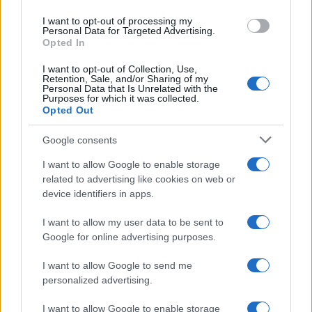
use your data for below specified purposes in below Google
I want to opt-out of processing my
consent section.
Personal Data for Targeted Advertising.
Opted In
I want to opt-out of Collection, Use,
"Mentre noi giochiamo con i chatbot, la
Retention, Sale, and/or Sharing of my
Cina si è presa il futuro dell'IA" (VIDEO)
Personal Data that Is Unrelated with the
Purposes for which it was collected.
24 Giugno 2026 08:00
Opted Out
Google consents
I want to allow Google to enable storage
#
RETHINK.POWER
related to advertising like cookies on web or
device identifiers in apps.
di Alessandro Bartoloni
I want to allow my user data to be sent to
Google for online advertising purposes.
I want to allow Google to send me
personalized advertising.
Come finirebbe una guerra tra UE e
Russia? Tre scenari per il 2030 (e le
I want to allow Google to enable storage