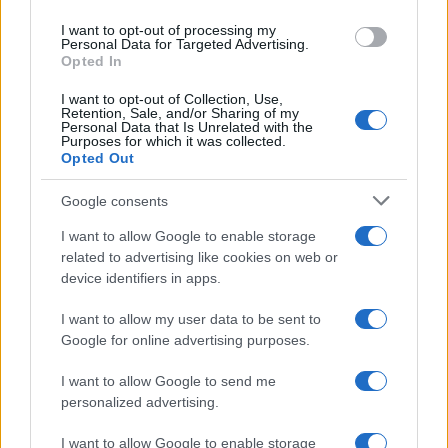
use your data for below specified purposes in below Google
I want to opt-out of processing my
consent section.
Personal Data for Targeted Advertising.
Opted In
#
SCELTI
DAL
PEOPLE'S
DAILY
I want to opt-out of Collection, Use,
Retention, Sale, and/or Sharing of my
Personal Data that Is Unrelated with the
Purposes for which it was collected.
Opted Out
Google consents
I want to allow Google to enable storage
related to advertising like cookies on web or
Registro di ispezione di un drone
device identifiers in apps.
intelligente
I want to allow my user data to be sent to
30 Luglio 2026 09:00
Google for online advertising purposes.
I want to allow Google to send me
personalized advertising.
#
LA
BELT
AND
ROAD
INITIATIVE
I want to allow Google to enable storage