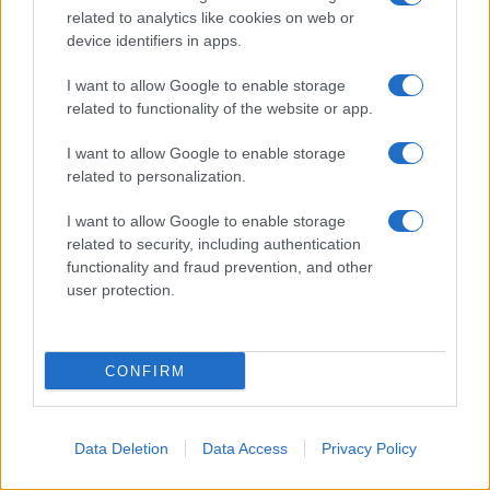
related to analytics like cookies on web or
device identifiers in apps.
I want to allow Google to enable storage
related to functionality of the website or app.
I want to allow Google to enable storage
Yunnan: Dove il tè incontra il caffè e la
related to personalization.
macadamia profuma di futuro
I want to allow Google to enable storage
27 Ottobre 2025 10:00
related to security, including authentication
functionality and fraud prevention, and other
user protection.
#
I
MEDIA
ALLA
GUERRA
CONFIRM
di Francesco Santoianni
Data Deletion
Data Access
Privacy Policy