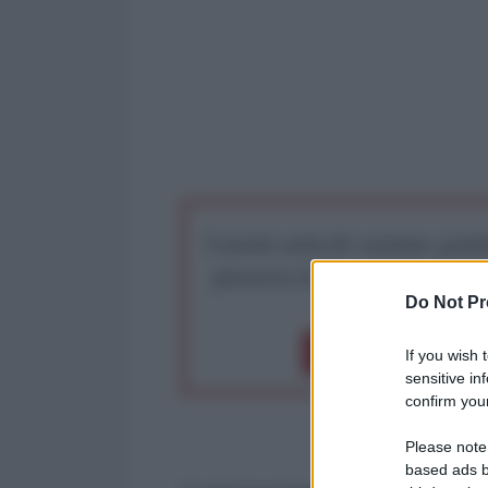
I nostri articoli saranno gratu
preserva la libera infor
Do Not Pr
Dona 1€
Don
If you wish 
sensitive in
confirm your
Please note
based ads b