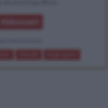
a alla nostra Lunga Marcia.
Abbonati!
pure effettua una donazione
a 5€
Dona 15€
Scegli importo