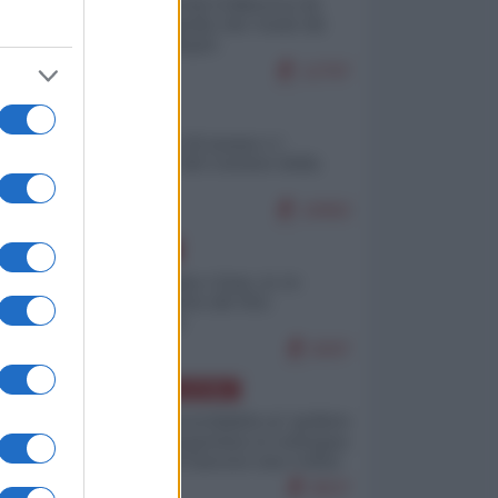
Ceuta: perché il Marocco fa
con noi quello che vuole (di
Alberto Negri)
12797
ITALIA
Il turismo di massa e i
"risvegli" del Corriere della
sera
10062
EUROPA
Cina, Russia e Iran, io ve
l’avevo detto (di Vito
Petrocelli)
8297
AMERICA LATINA
Dalla Convertibilità al "grillete
fiscal": l'Argentina si consegna
ai mercati (ancora una volta)
8037