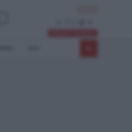
ACCEDI
Abbonati / Sostienici
NIONI
SHOP