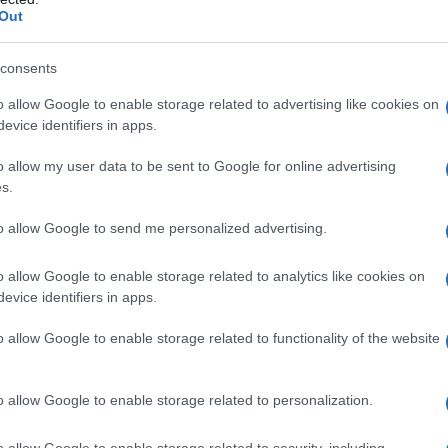
Out
consents
o allow Google to enable storage related to advertising like cookies on
evice identifiers in apps.
o allow my user data to be sent to Google for online advertising
o richiesto in seguito al raid della scorsa settimana
s.
ll'arresto e alla detenzione arbitraria del suo
to allow Google to send me personalized advertising.
te l'obbligo di salvare vite umane. I medici e il
anno preso a cuore questa missione a rischio della
o allow Google to enable storage related to analytics like cookies on
ato le vittime. Non abbandonatele. Ponete fine
evice identifiers in apps.
ine al genocidio. Ponete fine a questa aggressione
o allow Google to enable storage related to functionality of the website
mente, ora”, ha detto Mansour al Consiglio.
o allow Google to enable storage related to personalization.
 palestinesi stanno lottando per salvare vite umane e
e gli ospedali sono sotto attacco, ha aggiunto.
o allow Google to enable storage related to security, including