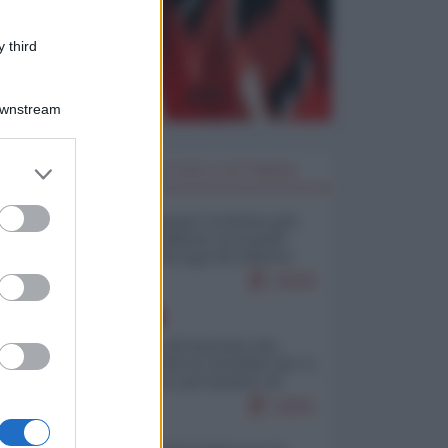
 third
Downstream
er and store
I PIÙ LETTI DELLA SETTIMANA
to grant or
ed purposes
Restare umani: la forma più
alta di ribellione al mondo
distopico di oggi (di Alberto
Bradanini)
22839
EUROPA
La mappa di Eurostat che
smonta tutte le storielle che vi
raccontano sul turismo di
massa
12831