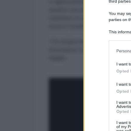
Il rappresentante permanente pal
third parties
durante una riunione del Consigli
You may sepa
trattenere le lacrime nel legger
parties on t
attacco israeliano.
This informa
Participants
“Chi rimarrà fino alla fine raccon
Please note
Ricordatevi di noi”, ha detto Ma
Persona
information 
Nujaila.
deny consent
I want t
in below Go
Opted 
I want t
Opted 
I want 
Advertis
Opted 
I want t
of my P
was col