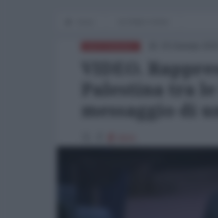
Home
IN PRIMO PIANO
04 Gennaio 202
MEDITERRANEO
VIDEO. Rappre
Palestina tra l
messaggio di u
8044