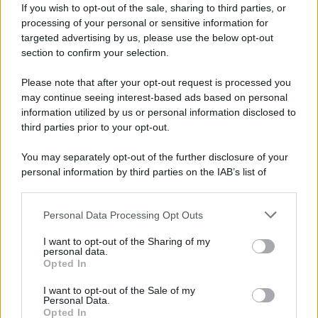
If you wish to opt-out of the sale, sharing to third parties, or
processing of your personal or sensitive information for
targeted advertising by us, please use the below opt-out
section to confirm your selection.
La Trilogia del Rimosso di Michelangelo
Please note that after your opt-out request is processed you
Severgnini, prodotta da l'AntiDiplomatico,
may continue seeing interest-based ads based on personal
interamente in chiaro
information utilized by us or personal information disclosed to
24 Luglio 2026 15:49
third parties prior to your opt-out.
You may separately opt-out of the further disclosure of your
personal information by third parties on the IAB’s list of
#
GENERAZIONE
ANTIDIPLOMATICA
downstream participants.
Personal Data Processing Opt Outs
This information may also be disclosed by us to third parties
on the IAB’s List of Downstream Participants that may further
I want to opt-out of the Sharing of my
disclose it to other third parties.
personal data.
Opted In
Please note that this website/app uses one or more Google
services and may gather and store information including but
I want to opt-out of the Sale of my
Personal Data.
not limited to your visit or usage behaviour. You may click to
Opted In
grant or deny consent to Google and its third-party tags to