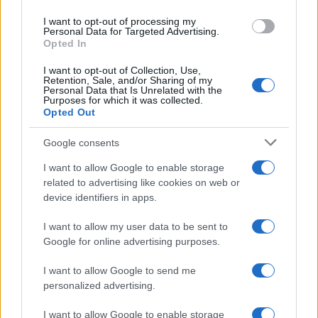
Una finestra aperta
use your data for below specified purposes in below Google
I want to opt-out of processing my
consent section.
Personal Data for Targeted Advertising.
Opted In
I want to opt-out of Collection, Use,
Retention, Sale, and/or Sharing of my
La governance cinese vista dai
Personal Data that Is Unrelated with the
rappresentanti italiani e la visione dello
Purposes for which it was collected.
sviluppo comune sino-italiano
Opted Out
06 Agosto 2026 08:00
Google consents
I want to allow Google to enable storage
related to advertising like cookies on web or
#
SCELTI
DAL
PEOPLE'S
DAILY
device identifiers in apps.
I want to allow my user data to be sent to
Google for online advertising purposes.
I want to allow Google to send me
personalized advertising.
I want to allow Google to enable storage