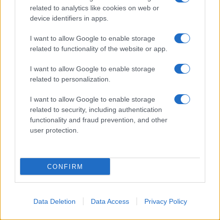
related to analytics like cookies on web or
Registro di ispezione di un drone
device identifiers in apps.
intelligente
30 Luglio 2026 09:00
I want to allow Google to enable storage
related to functionality of the website or app.
I want to allow Google to enable storage
#
LA
BELT
AND
ROAD
INITIATIVE
related to personalization.
I want to allow Google to enable storage
related to security, including authentication
functionality and fraud prevention, and other
user protection.
CONFIRM
Yunnan: Dove il tè incontra il caffè e la
macadamia profuma di futuro
27 Ottobre 2025 10:00
Data Deletion
Data Access
Privacy Policy