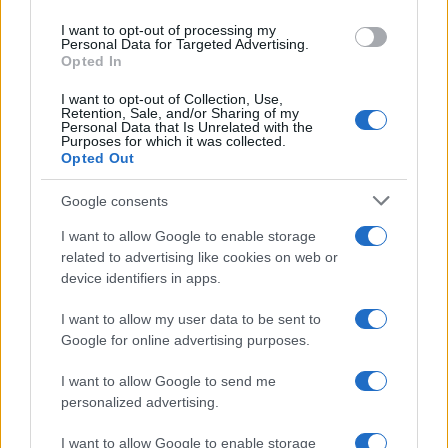
use your data for below specified purposes in below Google
I want to opt-out of processing my
consent section.
Personal Data for Targeted Advertising.
Opted In
Come finirebbe una guerra tra UE e
I want to opt-out of Collection, Use,
Russia? Tre scenari per il 2030 (e le
Retention, Sale, and/or Sharing of my
Personal Data that Is Unrelated with the
alternative alla linea dura)
Purposes for which it was collected.
Opted Out
20 Luglio 2026 10:00
Google consents
I want to allow Google to enable storage
#
EDITORIALI
related to advertising like cookies on web or
device identifiers in apps.
I want to allow my user data to be sent to
Google for online advertising purposes.
I want to allow Google to send me
personalized advertising.
I want to allow Google to enable storage