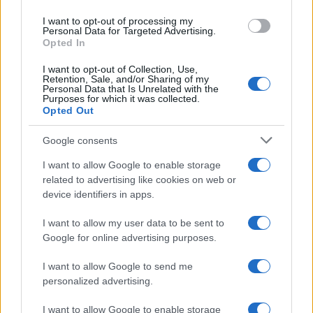
Canale diplomatico resta aperto: cosa si sono detti i
use your data for below specified purposes in below Google
ministri di Iran e Arabia Saudita
I want to opt-out of processing my
consent section.
Personal Data for Targeted Advertising.
Opted In
NORD-AMERICA
"Una guerra illegale": Trump minimizza le perdite in
I want to opt-out of Collection, Use,
Iran, ma i dati lo smentiscono
Retention, Sale, and/or Sharing of my
Personal Data that Is Unrelated with the
Purposes for which it was collected.
EUROPA
Opted Out
Petro accusa Netanyahu di essere responsabile
"dell'invasione civile di Ceuta da parte dei
Google consents
marocchini"
I want to allow Google to enable storage
related to advertising like cookies on web or
device identifiers in apps.
I want to allow my user data to be sent to
Google for online advertising purposes.
I want to allow Google to send me
personalized advertising.
I want to allow Google to enable storage