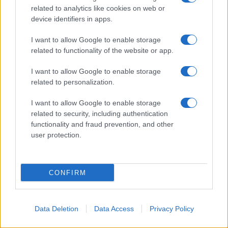
related to analytics like cookies on web or
device identifiers in apps.
I want to allow Google to enable storage
related to functionality of the website or app.
I want to allow Google to enable storage
related to personalization.
I want to allow Google to enable storage
related to security, including authentication
functionality and fraud prevention, and other
user protection.
CONFIRM
Data Deletion
Data Access
Privacy Policy