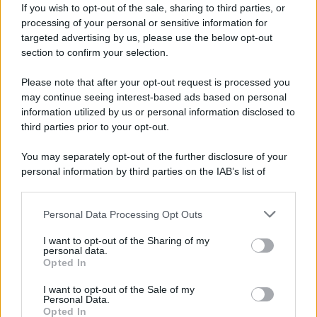
If you wish to opt-out of the sale, sharing to third parties, or
Mondiale a pezzi”?
processing of your personal or sensitive information for
25 Giugno 2026 10:00
targeted advertising by us, please use the below opt-out
section to confirm your selection.
Please note that after your opt-out request is processed you
#
EXODUS
may continue seeing interest-based ads based on personal
information utilized by us or personal information disclosed to
third parties prior to your opt-out.
di Michelangelo Severgnini
You may separately opt-out of the further disclosure of your
personal information by third parties on the IAB’s list of
downstream participants.
Personal Data Processing Opt Outs
This information may also be disclosed by us to third parties
La Trilogia del Rimosso di Michelangelo
on the IAB’s List of Downstream Participants that may further
Severgnini, prodotta da l'AntiDiplomatico,
I want to opt-out of the Sharing of my
disclose it to other third parties.
interamente in chiaro
personal data.
Opted In
24 Luglio 2026 15:49
Please note that this website/app uses one or more Google
services and may gather and store information including but
I want to opt-out of the Sale of my
Personal Data.
not limited to your visit or usage behaviour. You may click to
Opted In
grant or deny consent to Google and its third-party tags to