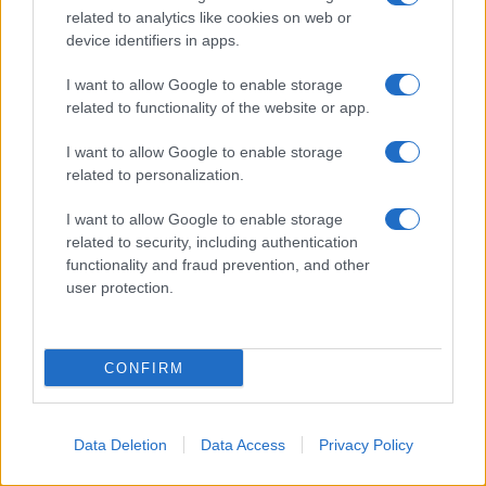
related to analytics like cookies on web or
device identifiers in apps.
I want to allow Google to enable storage
Yunnan: Dove il tè incontra il caffè e la
related to functionality of the website or app.
macadamia profuma di futuro
I want to allow Google to enable storage
27 Ottobre 2025 10:00
related to personalization.
I want to allow Google to enable storage
related to security, including authentication
#
I
MEDIA
ALLA
GUERRA
functionality and fraud prevention, and other
user protection.
di Francesco Santoianni
CONFIRM
Data Deletion
Data Access
Privacy Policy
Milioni di chiamate spam? Colpa dello