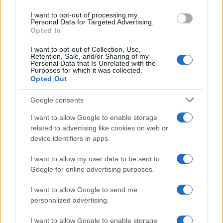
use your data for below specified purposes in below Google
#
SCELTI
DAL
PEOPLE'S
DAILY
I want to opt-out of processing my
consent section.
Personal Data for Targeted Advertising.
Opted In
I want to opt-out of Collection, Use,
Retention, Sale, and/or Sharing of my
Personal Data that Is Unrelated with the
Purposes for which it was collected.
Opted Out
Google consents
Registro di ispezione di un drone
intelligente
I want to allow Google to enable storage
related to advertising like cookies on web or
30 Luglio 2026 09:00
device identifiers in apps.
I want to allow my user data to be sent to
Google for online advertising purposes.
#
LA
BELT
AND
ROAD
INITIATIVE
I want to allow Google to send me
personalized advertising.
I want to allow Google to enable storage