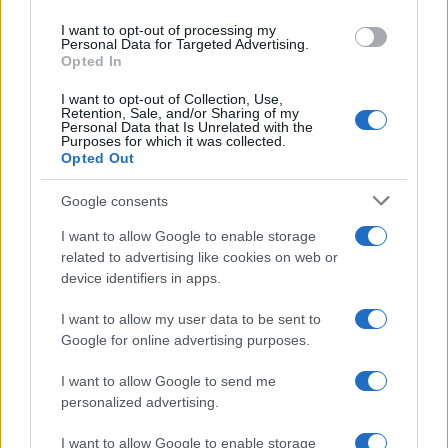
use your data for below specified purposes in below Google
I want to opt-out of processing my
consent section.
Personal Data for Targeted Advertising.
#
EDITORIALI
Opted In
I want to opt-out of Collection, Use,
Retention, Sale, and/or Sharing of my
Personal Data that Is Unrelated with the
Purposes for which it was collected.
Opted Out
Google consents
I want to allow Google to enable storage
Cina, Russia e Iran, io ve l’avevo detto (di
related to advertising like cookies on web or
Vito Petrocelli)
device identifiers in apps.
07 Agosto 2026 18:00
I want to allow my user data to be sent to
Google for online advertising purposes.
I want to allow Google to send me
#
STORIA
IN
DIRETTA
personalized advertising.
I want to allow Google to enable storage
di Loretta Napoleoni