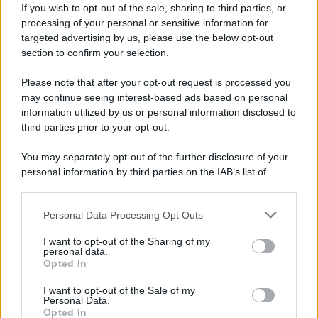
If you wish to opt-out of the sale, sharing to third parties, or
processing of your personal or sensitive information for
NORD-AMERICA
targeted advertising by us, please use the below opt-out
"Una guerra illegale": Trump minimizza le perdite in
section to confirm your selection.
Iran, ma i dati lo smentiscono
Please note that after your opt-out request is processed you
EUROPA
may continue seeing interest-based ads based on personal
Petro accusa Netanyahu di essere responsabile
information utilized by us or personal information disclosed to
"dell'invasione civile di Ceuta da parte dei
third parties prior to your opt-out.
marocchini"
You may separately opt-out of the further disclosure of your
personal information by third parties on the IAB’s list of
downstream participants.
Personal Data Processing Opt Outs
This information may also be disclosed by us to third parties
on the IAB’s List of Downstream Participants that may further
I want to opt-out of the Sharing of my
disclose it to other third parties.
personal data.
Opted In
Please note that this website/app uses one or more Google
services and may gather and store information including but
I want to opt-out of the Sale of my
Personal Data.
not limited to your visit or usage behaviour. You may click to
Opted In
grant or deny consent to Google and its third-party tags to