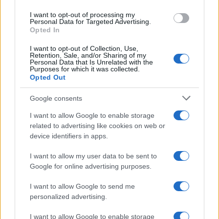
use your data for below specified purposes in below Google
I want to opt-out of processing my
consent section.
Personal Data for Targeted Advertising.
Opted In
I want to opt-out of Collection, Use,
Retention, Sale, and/or Sharing of my
Personal Data that Is Unrelated with the
Purposes for which it was collected.
Opted Out
Google consents
I want to allow Google to enable storage
related to advertising like cookies on web or
device identifiers in apps.
I want to allow my user data to be sent to
Google for online advertising purposes.
I want to allow Google to send me
personalized advertising.
#
GEOGRAFIE
DEL
POTERE
I want to allow Google to enable storage