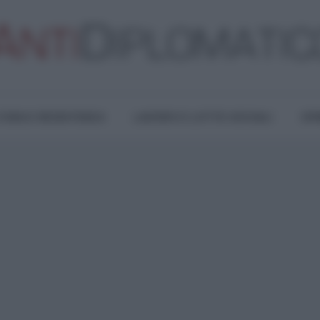
TURA E RESISTENZA
LAVORO E LOTTE SOCIALI
OPI