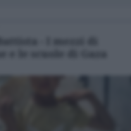
attista - I mezzi di
 e le scuole di Gaza