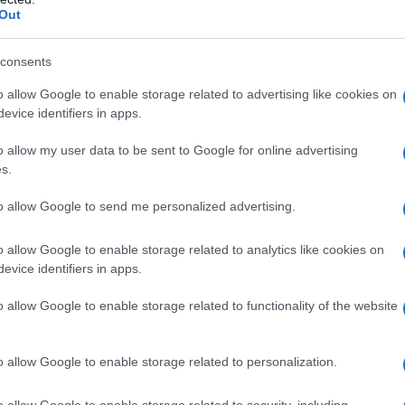
Out
 oggi governato da volgari assassini è un Paese che
to quel che raccontano è falso. Giustificano la
consents
rorismo ma è falso. Ricordate le menzogne che ci hanno
o allow Google to enable storage related to advertising like cookies on
rre in Afghanistan, Iraq e Libia? La strategia è
evice identifiers in apps.
dono, parlano di lotta tra bene e male e poi grazie
o allow my user data to be sent to Google for online advertising
erci della giustezza della guerra. E anche in una
s.
hema sarebbe lo stesso. Apriamo gli occhi prima di
to allow Google to send me personalized advertising.
 bare.
o allow Google to enable storage related to analytics like cookies on
evice identifiers in apps.
24
o allow Google to enable storage related to functionality of the website
o allow Google to enable storage related to personalization.
ATTENZIONE!
o allow Google to enable storage related to security, including