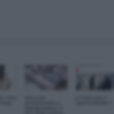
es - Don
Altro che
A Ceuta non e'
Trump
securitarismo e
"guerra ibrida"?
immigrazione, il
66% degli italiani