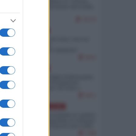
Quali sarebbero le “vittorie
ucraine” decantate dai media
italici?
10170
EUROPA
Invasione di Ceuta: cosa sta
accadendo
nell'enclave spagnola?
9210
EUROPA
Quando il figlio di Netanyahu
incitava "l'occupazione
musulmana" di Ceuta e
Melilla
8471
AMERICA LATINA
Dalla Convertibilità al "grillete
fiscal": l'Argentina si consegna
ai mercati (ancora una volta)
7788