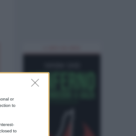
IL LIBRO DEL MESE
sonal or
ection to
nterest-
closed to