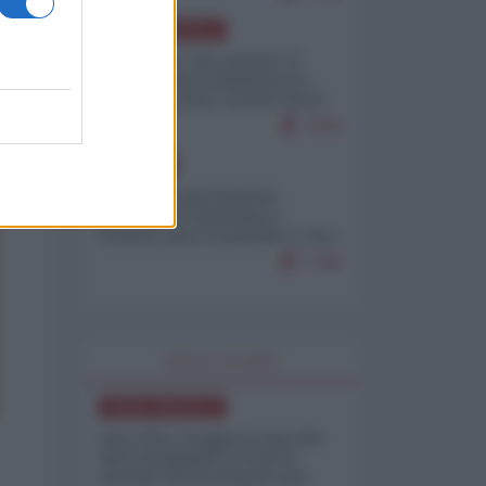
NORD-AMERICA
Il "mistero" dei numeri: il
governo Usa minimizza le
vittime in Iran, mentre fonti
interne...
7679
EUROPA
Mosca: le esercitazioni
nucleari di Germania e
Francia sono il preludio a una
guerra contro la Russia
7349
WORLD AFFAIRS
NORD-AMERICA
Iran-USA, scoppia il caso dei
dati manipolati: il nuovo
metodo del Pentagono per