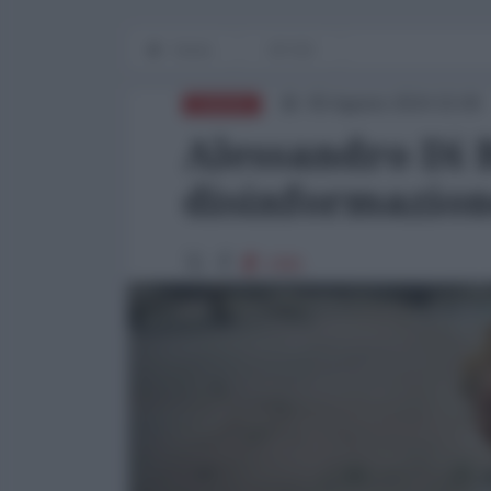
Home
OP-ED
05 Agosto 2024 15:00
EUROPA
Alessandro Di B
disinformazione
2381