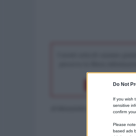
I nostri articoli saranno gratu
preserva la libera infor
Do Not Pr
Dona 1€
Don
If you wish 
sensitive in
di Alessandro Di Battista*
confirm your
Please note
based ads b