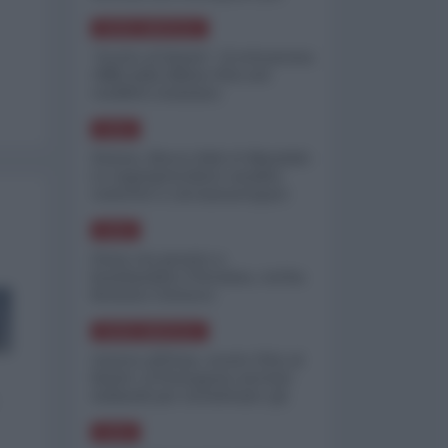
minimizzare le perdite
NORD-AMERICA
"Scorte al limite": il retroscena
CNN sulla difesa USA nel
conflitto iraniano
ASIA
Yemen, blocco Bab el-Mandab:
Le superpetroliere saudite
costrette a circumnavigare
l'Africa
ASIA
l'Iran era pronto a
bombardare l'Ucraina, cos'ha
fermato l'attacco
NORD-AMERICA
Guerra all'Iran, scorte USA al
limite: il Pentagono investe
miliardi per ricostituire gli
arsenali
ASIA