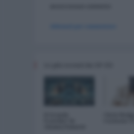
ancora nessun commento
Abbonati per commentare
Le più recenti da OP-ED
Il Grande
Chris Hedg
Fratello? Si
Corleone 
chiama Palantir