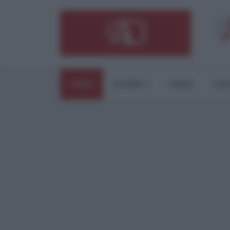
HOME
ESTERI
ITALIA
CUL