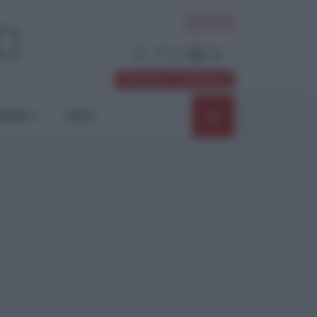
ACCEDI
Abbonati / Sostienici
NIONI
SHOP