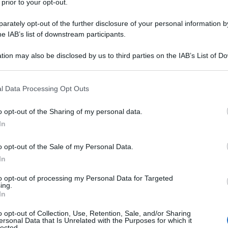
 prior to your opt-out.
e italiani hanno riportato la notizia dei due anziani
llate. Un attacco terroristico terrificante da condannare
rately opt-out of the further disclosure of your personal information by
he IAB’s list of downstream participants.
invece hanno dato notizia delle scuole bombardate
tion may also be disclosed by us to third parties on the IAB’s List of 
 that may further disclose it to other third parties.
rattutto donne e bambini. Le immagini sono
 that this website/app uses one or more Google services and may gath
l Data Processing Opt Outs
le della violenza in Medio Oriente è il terrorismo di
including but not limited to your visit or usage behaviour. You may click 
ior Stato terrorista al mondo. Israele tratta i
 to Google and its third-party tags to use your data for below specifi
o opt-out of the Sharing of my personal data.
ogle consent section.
 nativi americani. L’obiettivo è la pulizia etnica.
In
ho pubblicato. È lo stesso bambino. Lo stesso. In
o opt-out of the Sale of my Personal Data.
In
 Hassan Salameh indicata come sicura dai terroristi in
erno dell’ospedale battista di Gaza dopo il
to opt-out of processing my Personal Data for Targeted
ing.
iano delle scuole Hassan Salameh e Al-Nassr.
In
o opt-out of Collection, Use, Retention, Sale, and/or Sharing
ersonal Data that Is Unrelated with the Purposes for which it
lected.