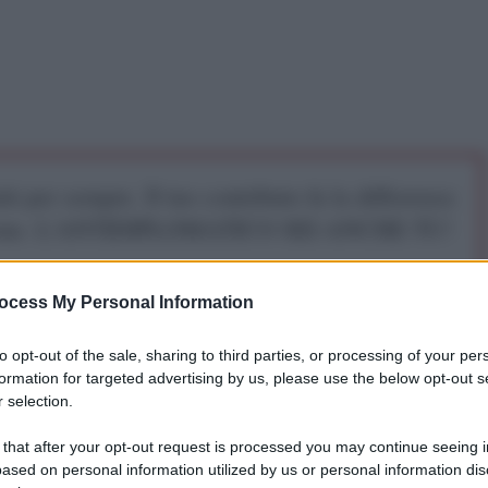
iti per sempre. Il tuo contributo fa la differenza:
mazione. L'ANTIDIPLOMATICO SEI ANCHE TU!
ocess My Personal Information
a 5€
Dona 15€
Scegli importo
to opt-out of the sale, sharing to third parties, or processing of your per
formation for targeted advertising by us, please use the below opt-out s
 selection.
 that after your opt-out request is processed you may continue seeing i
ased on personal information utilized by us or personal information dis