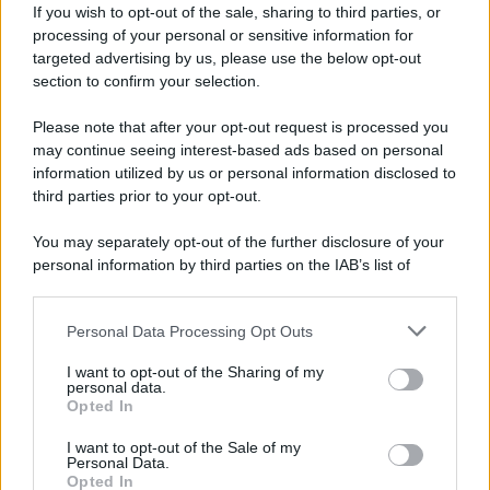
If you wish to opt-out of the sale, sharing to third parties, or
processing of your personal or sensitive information for
Dalla Convertibilità al "grillete fiscal":
targeted advertising by us, please use the below opt-out
l'Argentina si consegna ai mercati (ancora
section to confirm your selection.
una volta)
Please note that after your opt-out request is processed you
01 Agosto 2026 19:07
may continue seeing interest-based ads based on personal
information utilized by us or personal information disclosed to
third parties prior to your opt-out.
#
ECONOMIA
E
DINTORNI
You may separately opt-out of the further disclosure of your
personal information by third parties on the IAB’s list of
downstream participants.
di Giuseppe Masala
Personal Data Processing Opt Outs
This information may also be disclosed by us to third parties
on the IAB’s List of Downstream Participants that may further
I want to opt-out of the Sharing of my
disclose it to other third parties.
personal data.
Opted In
Please note that this website/app uses one or more Google
Gli Stati Uniti stanno perdendo “la Guerra
services and may gather and store information including but
I want to opt-out of the Sale of my
Mondiale a pezzi”?
Personal Data.
not limited to your visit or usage behaviour. You may click to
Opted In
grant or deny consent to Google and its third-party tags to