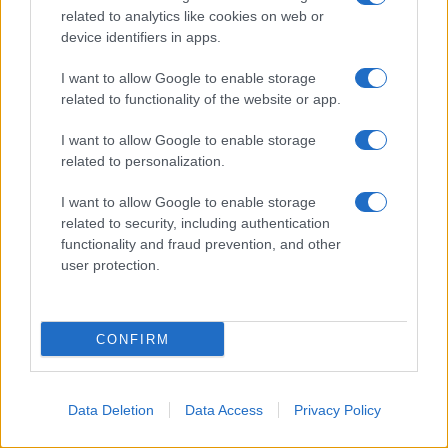
related to analytics like cookies on web or
device identifiers in apps.
I want to allow Google to enable storage
related to functionality of the website or app.
I want to allow Google to enable storage
related to personalization.
Berlino salva la privacy delle chat online –
ma il rischio censura resta all’orizzonte
I want to allow Google to enable storage
17 Ottobre 2025 13:00
related to security, including authentication
functionality and fraud prevention, and other
user protection.
#
UNA
FINESTRA
APERTA
CONFIRM
Una finestra aperta
Data Deletion
Data Access
Privacy Policy