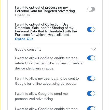
25 Giugno 2026 10:00
use your data for below specified purposes in below Google
I want to opt-out of processing my
consent section.
Personal Data for Targeted Advertising.
Opted In
#
EXODUS
I want to opt-out of Collection, Use,
Retention, Sale, and/or Sharing of my
Personal Data that Is Unrelated with the
Purposes for which it was collected.
di Michelangelo Severgnini
Opted Out
Google consents
I want to allow Google to enable storage
related to advertising like cookies on web or
La Trilogia del Rimosso di Michelangelo
device identifiers in apps.
Severgnini, prodotta da l'AntiDiplomatico,
interamente in chiaro
I want to allow my user data to be sent to
24 Luglio 2026 15:49
Google for online advertising purposes.
I want to allow Google to send me
personalized advertising.
#
GENERAZIONE
ANTIDIPLOMATICA
I want to allow Google to enable storage