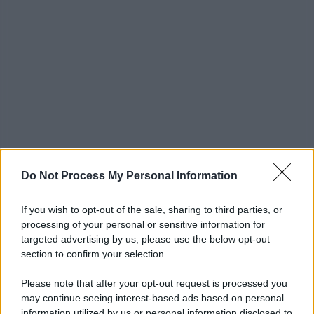
Do Not Process My Personal Information
If you wish to opt-out of the sale, sharing to third parties, or
processing of your personal or sensitive information for
#
GEOGRAFIE
DEL
POTERE
targeted advertising by us, please use the below opt-out
section to confirm your selection.
di Fabio Massimo Paernti
Please note that after your opt-out request is processed you
may continue seeing interest-based ads based on personal
information utilized by us or personal information disclosed to