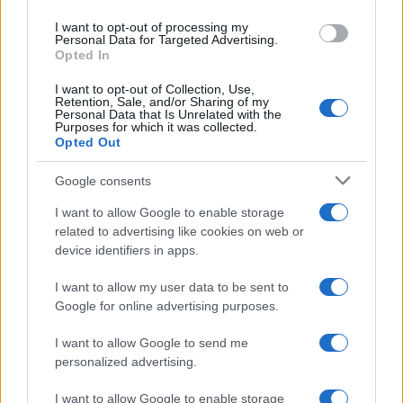
Mondiale a pezzi”?
use your data for below specified purposes in below Google
I want to opt-out of processing my
consent section.
25 Giugno 2026 10:00
Personal Data for Targeted Advertising.
Opted In
I want to opt-out of Collection, Use,
Retention, Sale, and/or Sharing of my
Personal Data that Is Unrelated with the
#
EXODUS
Purposes for which it was collected.
Opted Out
di Michelangelo Severgnini
Google consents
I want to allow Google to enable storage
related to advertising like cookies on web or
device identifiers in apps.
La Trilogia del Rimosso di Michelangelo
I want to allow my user data to be sent to
Severgnini, prodotta da l'AntiDiplomatico,
Google for online advertising purposes.
interamente in chiaro
24 Luglio 2026 15:49
I want to allow Google to send me
personalized advertising.
I want to allow Google to enable storage