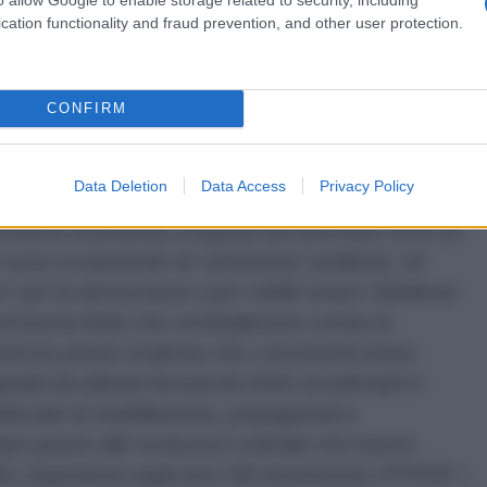
cation functionality and fraud prevention, and other user protection.
CONFIRM
 il decimo anniversario della cosiddetta
azione possiamo fare?
Data Deletion
Data Access
Privacy Policy
vimenti di protesta scoppiati dal dicembre 2010 (in
 sono ovviamente né “primavere” politiche, né
” per la democrazia e per i diritti umani.
Sebbene
 di buona fede che combattevano contro la
 divenne presto evidente che i movimenti erano
olati da attivisti formati da ONG occidentali in
dizzate di mobilitazione, propaganda e
o grazie alle rivoluzioni colorate che hanno
l'ex Jugoslavia negli anni '90 (movimento OTPOR =