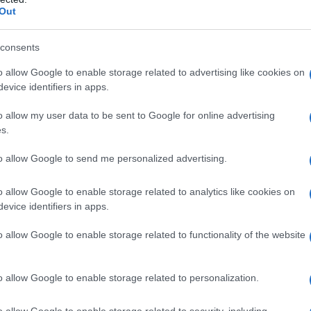
svolta storico, con la Nato e i suoi progetti in stile
Out
 Siria è devastata, ma non è stata sconfitta e
erra spietata con un'aggressione collettiva. Va
consents
 la Cina, stanno sviluppando congiuntamente una
o allow Google to enable storage related to advertising like cookies on
 che sono entrambi sostenitori della Siria di fronte
evice identifiers in apps.
tale.”
E la debacle occidentale mostrata sulla
o allow my user data to be sent to Google for online advertising
e francese è un segnale fondamentale.
“La
s.
ia negli USA e in Europa occidentale, rispetto al
to allow Google to send me personalized advertising.
fficace della crisi da parte della Russia. Russia e
ccidente nella lotta anti-Covid agli occhi del mondo.”
o allow Google to enable storage related to analytics like cookies on
evice identifiers in apps.
o allow Google to enable storage related to functionality of the website
o allow Google to enable storage related to personalization.
o allow Google to enable storage related to security, including