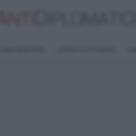
TURA E RESISTENZA
LAVORO E LOTTE SOCIALI
OPI