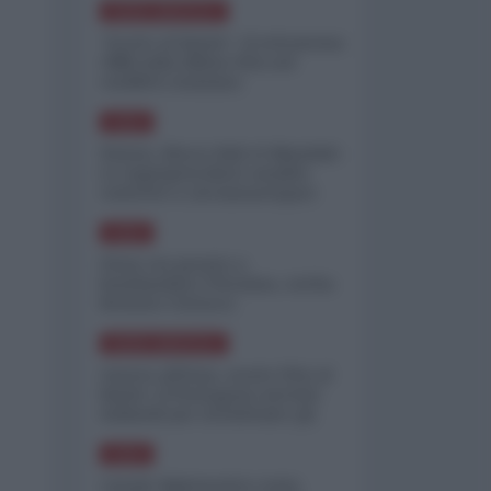
NORD-AMERICA
"Scorte al limite": il retroscena
CNN sulla difesa USA nel
conflitto iraniano
ASIA
Yemen, blocco Bab el-Mandab:
Le superpetroliere saudite
costrette a circumnavigare
l'Africa
ASIA
l'Iran era pronto a
bombardare l'Ucraina, cos'ha
fermato l'attacco
NORD-AMERICA
Guerra all'Iran, scorte USA al
limite: il Pentagono investe
miliardi per ricostituire gli
arsenali
ASIA
Canale diplomatico resta