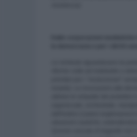
resistenza).
Dalle corporazioni mediatiche
la democrazia e per i diritti u
Le richieste riguardavano la part
riforme volte ad indebolire o distrug
prioritari per i "rivoluzionari" sem
Israele). Le invocazioni alla dem
attirare le simpatie dei protettori 
organizzate, orchestrate, manip
dall'estero (i paesi anglosassoni
situazioni caotiche, estendendo
Questa cascata di tragedie non è 