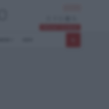
ACCEDI
Abbonati / Sostienici
NIONI
SHOP