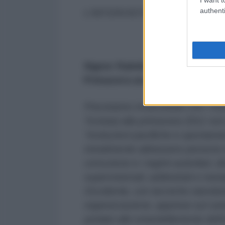
authenti
L’INTERVISTA
Signor Raimbaud, il 2021 segna
Primavera araba. Quale valut
Precisiamo innanzitutto che i mo
Tunisia) alla primavera 2011 non
“rivoluzioni pacifiche e spontanee
inizialmente attirassero persone
corruzione e i regimi autoritari,
supervisionati, addestrati e manip
Occidente, con tecniche standar
organizzazione, apprese sul camp
portato allo smantellamento del