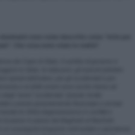
 dominanti sono state descritte come “lotte per
mani”. Che cosa sono state in realtà?
enza dei Capo di Stato, il cambio di governo e
gere lo Stato, le istituzioni, gli eserciti (obiettivi
pre ispirati dall'estero, per gli occidentali e per
ocrazia e ai diritti umani sono esche intese ad
e degli “amici” occidentali.
Queste rivolte
olate e presto pesantemente finanziate e armate
 tramite le ONG) degenereranno in conflitti e
si di paese in paese dal Maghreb al Mashrek.
un susseguirsi di guerre civili isolate e spontanee,