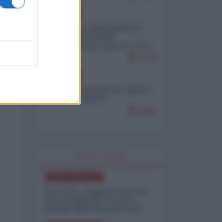
EUROPA
Petro accusa Netanyahu di
essere responsabile
"dell'invasione civile di Ceuta
da parte dei marocchini"
7075
EUROPA
Ceuta, perché non mi aspetto
più nulla dall'UE
6861
WORLD AFFAIRS
NORD-AMERICA
Iran-USA, scoppia il caso dei
dati manipolati: il nuovo
metodo del Pentagono per
minimizzare le perdite