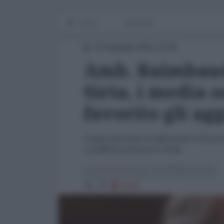
Home
L'Intervista
22 Gennaio 2021 11:00
Amb. Raimbaud 
Siria, i media 
favorito gli agg
Lunga intervista al diplomatico frances
cosiddette primavere arabe.
La Redazione de l'AntiDiplomatico
5126