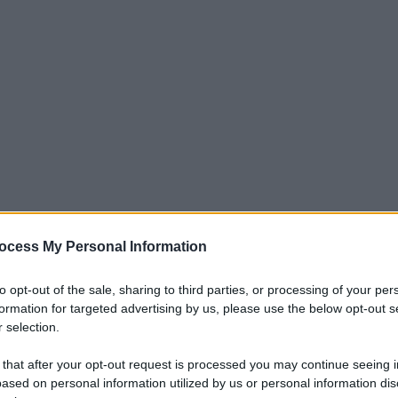
ocess My Personal Information
iti per sempre. Il tuo contributo fa la differenza:
to opt-out of the sale, sharing to third parties, or processing of your per
mazione. L'ANTIDIPLOMATICO SEI ANCHE TU!
formation for targeted advertising by us, please use the below opt-out s
 selection.
 that after your opt-out request is processed you may continue seeing i
a 5€
Dona 15€
Scegli importo
ased on personal information utilized by us or personal information dis