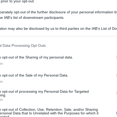
 prior to your opt-out.
uando dice che non cambierà nulla tra un
rately opt-out of the further disclosure of your personal information by
 generale, tra Trump e Biden in particolare. Nulla
he IAB’s list of downstream participants.
particolare per la Siria.”
A dichiararlo
tion may also be disclosed by us to third parties on the IAB’s List of 
mbaud, decano della diplomazia francese, professore
 that may further disclose it to other third parties.
re di diversi libri di successo sul Medio Oriente. Dopo
 that this website/app uses one or more Google services and may gath
l Data Processing Opt Outs
re nella regione ha visto da vicino l’inizio delle
including but not limited to your visit or usage behaviour. You may click 
 per Raimbaud sono stati eventi “
manipolati da
 to Google and its third-party tags to use your data for below specifi
o opt-out of the Sharing of my personal data.
ogle consent section.
ali in Occidente”.
E ancora
: “Questi eventi, che per
In
distruzione” hanno creato “un clima di guerra
o opt-out of the Sale of my Personal Data.
esi arabi”.
Con un’eccezione molto sospetta ricorda
In
archie petrolifere (Arabia Saudita e Stati del Golfo)
ate”.
to opt-out of processing my Personal Data for Targeted
ing.
In
. Paesi distrutti e popoli alla disperazione. Ma la
o opt-out of Collection, Use, Retention, Sale, and/or Sharing
inea ampiamente Raimbaud nel corso della sua
ersonal Data that Is Unrelated with the Purposes for which it
lected.