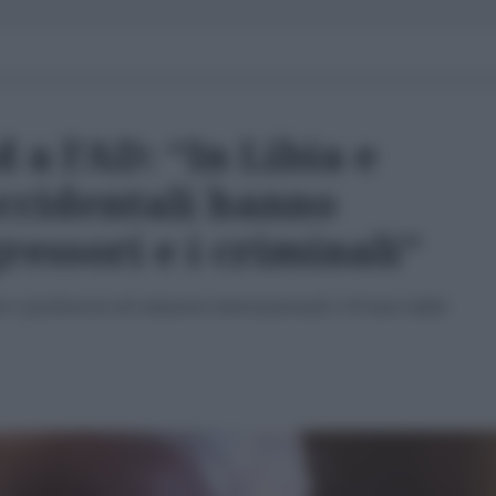
a l’AD: “In Libia e
occidentali hanno
ressori e i criminali"
e e professore di relazioni internazionali a 10 anni dalle