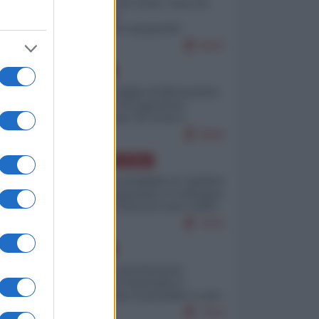
Invasione di Ceuta: cosa sta
accadendo
nell'enclave spagnola?
9247
EUROPA
Quando il figlio di Netanyahu
incitava "l'occupazione
musulmana" di Ceuta e
Melilla
8560
AMERICA LATINA
Dalla Convertibilità al "grillete
fiscal": l'Argentina si consegna
ai mercati (ancora una volta)
7870
EUROPA
Mosca: le esercitazioni
nucleari di Germania e
Francia sono il preludio a una
guerra contro la Russia
7414