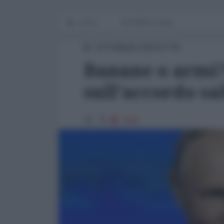
Home
IN PRIMO PIANO
19 Febbraio 2024 07:00
Banane o armi?
sull'accordo sa
7054