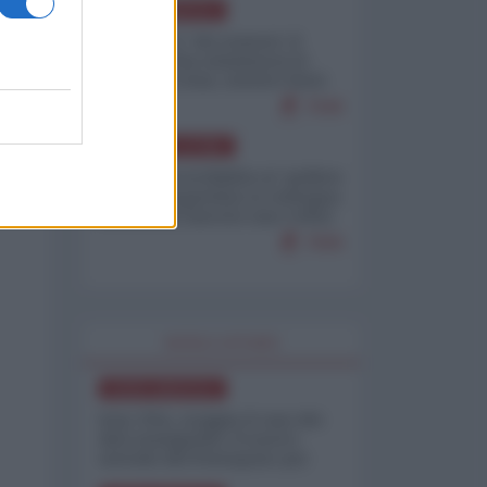
NORD-AMERICA
Il "mistero" dei numeri: il
governo Usa minimizza le
vittime in Iran, mentre fonti
interne...
7646
AMERICA LATINA
Dalla Convertibilità al "grillete
fiscal": l'Argentina si consegna
ai mercati (ancora una volta)
7606
WORLD AFFAIRS
NORD-AMERICA
Iran-USA, scoppia il caso dei
dati manipolati: il nuovo
metodo del Pentagono per
minimizzare le perdite