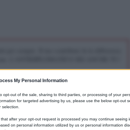
iti per sempre. Il tuo contributo fa la differenza:
mazione. L'ANTIDIPLOMATICO SEI ANCHE TU!
a 5€
Dona 15€
Scegli importo
ocess My Personal Information
to opt-out of the sale, sharing to third parties, or processing of your per
formation for targeted advertising by us, please use the below opt-out s
 selection.
matico
 that after your opt-out request is processed you may continue seeing i
ased on personal information utilized by us or personal information dis