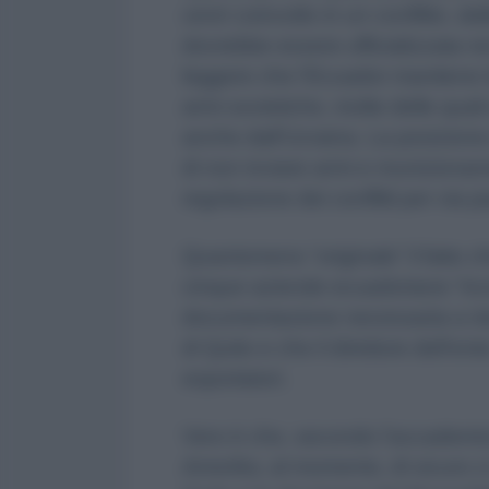
venir coinvolto in un conflitto, d
dovrebbe essere ufficializzata nei
leggere che l’Ecuador mantiene l
armi sovietiche, molte delle quali
anche dall’Ucraina. La posizione
di non inviare armi e munizionam
regolazione dei conflitti per via p
Quantomeno “originale” il fatto c
cinque aziende ecuadoriane “incr
documentazione necessaria a rie
di Quito e che il direttore dell’
esportatori.
Vero è che, secondo l’accademico 
Amerika
, al momento, di sicuro c