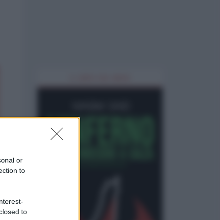
IL LIBRO DEL MESE
sonal or
ection to
nterest-
closed to