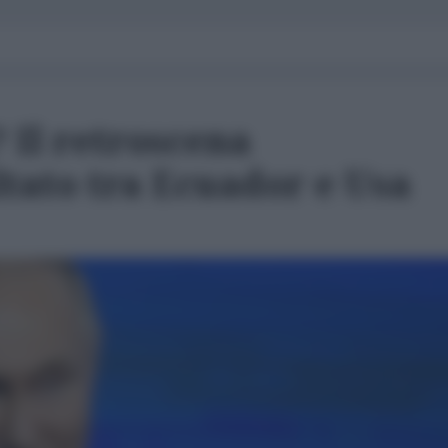
 Il retroscena
ltato tra Ecuador e Usa