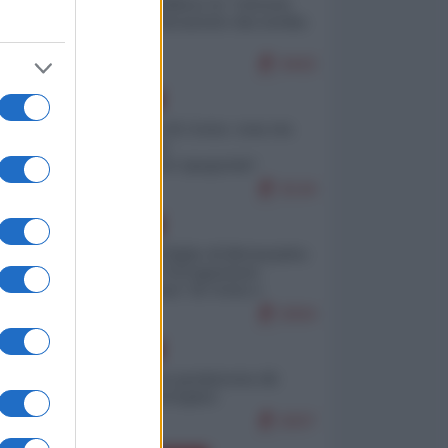
Quali sarebbero le “vittorie
ucraine” decantate dai media
italici?
9443
EUROPA
Invasione di Ceuta: cosa sta
accadendo
nell'enclave spagnola?
9144
EUROPA
Quando il figlio di Netanyahu
incitava "l'occupazione
musulmana" di Ceuta e
Melilla
8304
EUROPA
Geopolitica predatoria (di
Marco Travaglio)
8207