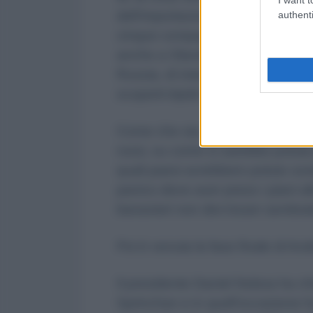
dell’importazione dall’Ecuador, dov
authenti
cinque compagnie produttrici. Do
anche a Olanda, Germania, Letton
Russia, di interrompere la certifi
scoperti tripidi dei fiori.
Come che sia, a gennaio è stato u
russi, su come si sarebbe potuta 
quali paesi avrebbero potuto sosti
panico deve aver preso i piani alti 
bananieri non dev’esser sembra
Poi è venuta la fase finale di Av
Il presidente Daniel Noboa ha ch
Sprinchan e in quell’occasione h