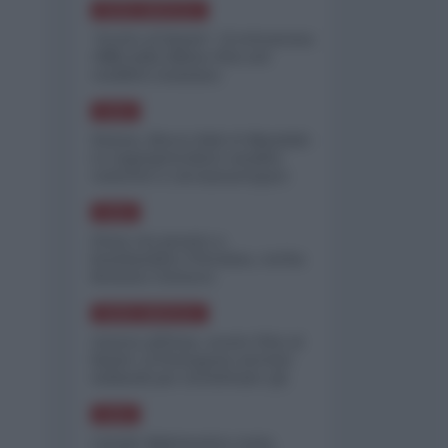
NORD-AMERICA
"Scorte al limite": il retroscena
CNN sulla difesa USA nel
conflitto iraniano
ASIA
Yemen, blocco Bab el-Mandab:
Le superpetroliere saudite
costrette a circumnavigare
l'Africa
ASIA
l'Iran era pronto a
bombardare l'Ucraina, cos'ha
fermato l'attacco
NORD-AMERICA
Guerra all'Iran, scorte USA al
limite: il Pentagono investe
miliardi per ricostituire gli
arsenali
ASIA
Canale diplomatico resta