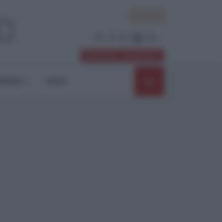
ACCEDI
Abbonati / Sostienici
NIONI
SHOP