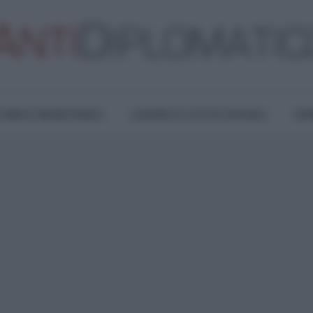
TURA E RESISTENZA
LAVORO E LOTTE SOCIALI
OPI