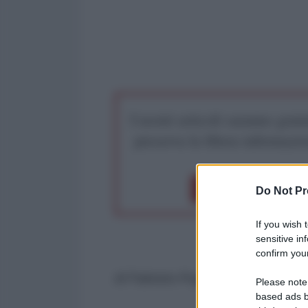
I nostri articoli saranno gratu
preserva la libera infor
Dona 1€
Don
Do Not Pr
If you wish 
sensitive in
confirm your
di Fabrizio Poggi per l'AntiDiplo
Please note
based ads b