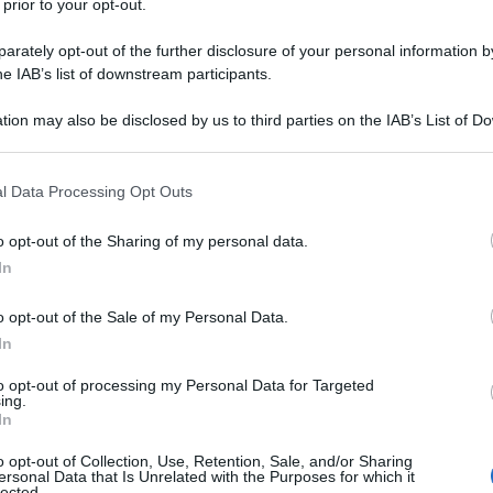
 prior to your opt-out.
rately opt-out of the further disclosure of your personal information by
gici di Avdeevka ha una portata militare che è difficile
he IAB’s list of downstream participants.
i prossimi rapporti tra Kiev e i padrini occidentali il
tion may also be disclosed by us to third parties on the IAB’s List of 
derevole.
 that may further disclose it to other third parties.
 that this website/app uses one or more Google services and may gath
nque apparentemente limitato alle sole relazioni
l Data Processing Opt Outs
including but not limited to your visit or usage behaviour. You may click 
rò i mutamenti di prospettiva tra la junta nazigolpista
 to Google and its third-party tags to use your data for below specifi
o opt-out of the Sharing of my personal data.
ché occasionali e di non pesante impatto.
ogle consent section.
In
dor, stando alle stime internazionali, è il
o opt-out of the Sale of my Personal Data.
di banane (secondo il
ITC Trademap
, nel 2021 era in
In
a il più forte produttore, rimanendo molto al disotto
to opt-out of processing my Personal Data for Targeted
ali però destinano la quasi totalità della produzione
ing.
In
he sapere che circa il 97% delle banane che
 ecuadoregne, pari al 21% (alcuni analisti, come
o opt-out of Collection, Use, Retention, Sale, and/or Sharing
ersonal Data that Is Unrelated with the Purposes for which it
lected.