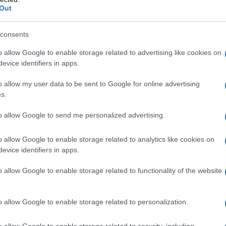
rlano del 40%) della sua produzione: nel 2023, la
Out
milioni di tonnellate.
consents
 venuta in primo piano la notizia del possibile
o allow Google to enable storage related to advertising like cookies on
ui gli USA avrebbero fornito
all’Ecuador
armi
evice identifiers in apps.
i
, in cambio di un determinato numero di mezzi
izio alle forze armate del paese latinoamericano,
o allow my user data to be sent to Google for online advertising
s.
o alla junta di Kiev. Nell’occasione, il presidente
ustificare lo scambio, affermando che si tratterebbe
to allow Google to send me personalized advertising.
i sarebbero violazioni delle clausole contrattuali con
 paesi terzi.
o allow Google to enable storage related to analytics like cookies on
evice identifiers in apps.
 e avevano semplicemente osservato che tale
o allow Google to enable storage related to functionality of the website
 come ostile e contrario alla neutralità del paese e
ane avrebbe ben potuto andarsele a vendere da
o allow Google to enable storage related to personalization.
tare benzina sul fuoco, ancora una decina di giorni
ome un embargo russo su circa il 30%
o allow Google to enable storage related to security, including