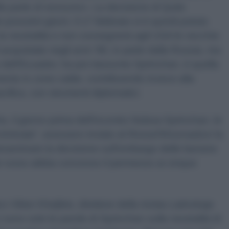
alla parte di nessuno
». La decisione di Quito
 prossimi giorni. Il 17 febbraio si è quindi potuto
a neutralità e non consegnerà agli USA le vecchie
 acquistate negli anni ‘90, in parte dalla Russia, ma
 dell’Ecuador, ha poi riassunto Sprinchan, è quella
ento in zone calde, contribuendo invece alla
acifica, con strumenti diplomatici.
he, il giorno prima dell’incontro Noboa-Sprinchan, le
iminate”, avessero inviato al
Rossel’khoznadzor
la
saminare la decisione sull’embargo delle banane
ente russo abbia concesso il permesso ai cinque
Viktor Khejfets, direttore della rivista
Latinskaja
i sono solo le parole di Sprinchan sulla neutralità di