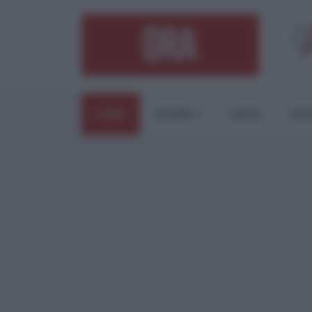
HOME
ESTERI
ITALIA
CUL