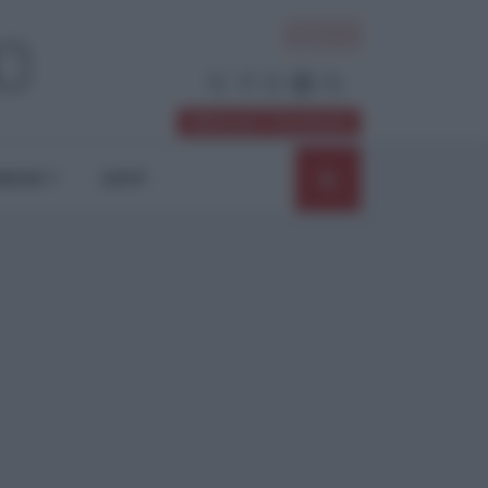
ACCEDI
Abbonati / Sostienici
NIONI
SHOP