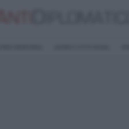
TURA E RESISTENZA
LAVORO E LOTTE SOCIALI
OPI