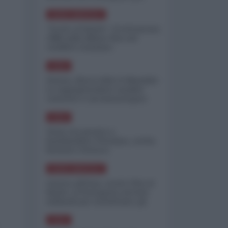
minimizzare le perdite
NORD-AMERICA
"Scorte al limite": il retroscena
CNN sulla difesa USA nel
conflitto iraniano
ASIA
Yemen, blocco Bab el-Mandab:
Le superpetroliere saudite
costrette a circumnavigare
l'Africa
ASIA
l'Iran era pronto a
bombardare l'Ucraina, cos'ha
fermato l'attacco
NORD-AMERICA
Guerra all'Iran, scorte USA al
limite: il Pentagono investe
miliardi per ricostituire gli
arsenali
ASIA