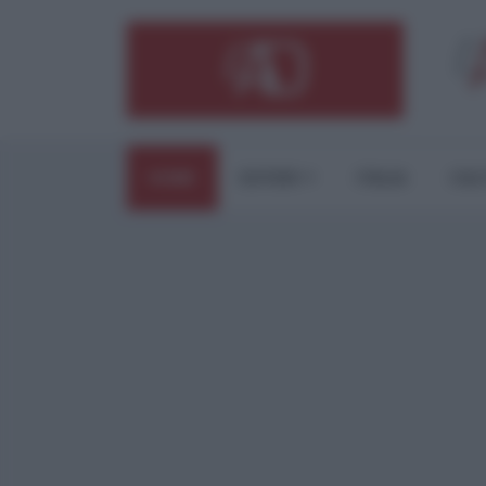
HOME
ESTERI
ITALIA
CUL