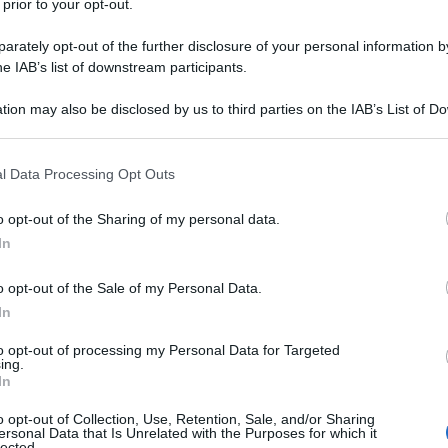
 prior to your opt-out.
rately opt-out of the further disclosure of your personal information by
vando non è avvenuto in 100 anni. E stiamo guidando
he IAB’s list of downstream participants.
questo cambiamento insieme”
tion may also be disclosed by us to third parties on the IAB’s List of 
 that may further disclose it to other third parties.
Xi Jinping rivolgendosi a Putin
 that this website/app uses one or more Google services and may gath
l Data Processing Opt Outs
including but not limited to your visit or usage behaviour. You may click 
 to Google and its third-party tags to use your data for below specifi
o opt-out of the Sharing of my personal data.
ogle consent section.
In
o opt-out of the Sale of my Personal Data.
uto fine la visita di Stato in Russia del leader
In
per molti versi rischia di passare alla storia perché ha
tagonisti hanno chiamato partnership strategica tra i
to opt-out of processing my Personal Data for Targeted
ing.
i fatto può essere considerata una vera e propria
In
volge sia il livello diplomatico che quello
o opt-out of Collection, Use, Retention, Sale, and/or Sharing
 e perfino monetario.
ersonal Data that Is Unrelated with the Purposes for which it
lected.