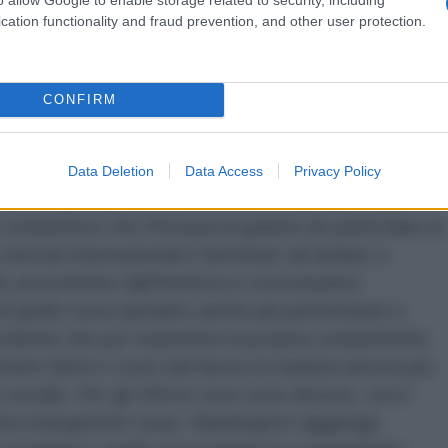
ntusiastici dei russi e dei cinesi e l'evidente
cation functionality and fraud prevention, and other user protection.
per l'Europa l'annuncio fatto da Putin secondo cui
CONFIRM
e del gasdotto Power of Siberia 2 che collegherà la
fornendo a quest'ultima ulteriori 98 miliardi di metri
 2030 (1). Una notizia questa – come dicevo – ferale
Data Deletion
Data Access
Privacy Policy
Mosca, allo stato di cliente di seconda classe per
competitivo che l'Europa ha goduto (in particolare la
 mercati internazionali è destinato ad andare a
L proveniente dall'America è costosissimo
o di quello russo (peraltro anche più performante a
 evidente che per mantenere la propria competitività
mere diritti e costo del lavoro in maniera ancora più
ociale. Per gli USA le cose sono diverse, con il
otte energetiche russe, Washington raggiunge