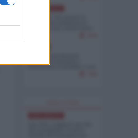
NORD-AMERICA
Il "mistero" dei numeri: il
governo Usa minimizza le
vittime in Iran, mentre fonti
interne...
7679
EUROPA
Mosca: le esercitazioni
nucleari di Germania e
Francia sono il preludio a una
guerra contro la Russia
7349
WORLD AFFAIRS
NORD-AMERICA
Iran-USA, scoppia il caso dei
dati manipolati: il nuovo
metodo del Pentagono per