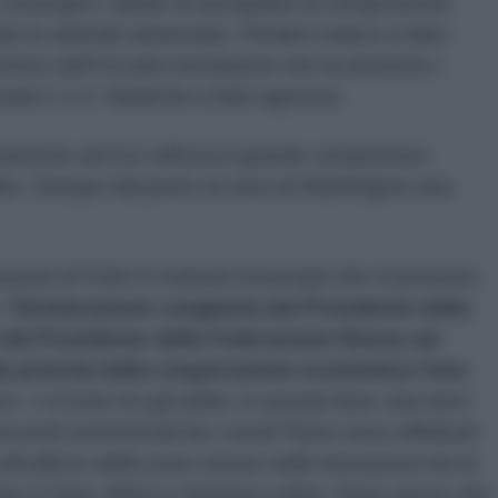
strategico: quello di azzoppare la competitività
do le aziende americane. Peraltro manco a farlo
ttivo dell'Occulto bombarolo che ha distrutto i
ream 1 e 2. Neanche a farlo apposta.
entamento ad Est rafforza il grande competitore
are. Dunque dal punto di vista di Washington una
razioni di Putin in materia monetaria che si possono
 “
Dichiarazione congiunta del Presidente della
del Presidente della Federazione Russa sul
le priorità della cooperazione economica Cina-
ce: <<
Come ho già detto, in questa fase, due terzi
cordi commerciali tra i nostri Paesi sono effettuati
ll'utilizzo dello yuan cinese nelle transazioni tra la
er in Asia, Africa e America Latina. Sono sicuro che