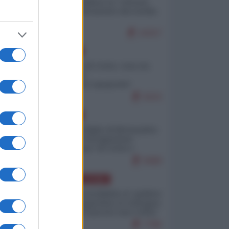
Quali sarebbero le “vittorie
ucraine” decantate dai media
italici?
10157
EUROPA
Invasione di Ceuta: cosa sta
accadendo
nell'enclave spagnola?
9210
EUROPA
Quando il figlio di Netanyahu
incitava "l'occupazione
musulmana" di Ceuta e
Melilla
8468
AMERICA LATINA
Dalla Convertibilità al "grillete
fiscal": l'Argentina si consegna
ai mercati (ancora una volta)
7786