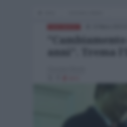
Home
Economia e dintorni
23 Marzo 2023 0
NORD-AMERICA
"Cambiamento 
anni". Trema l
Giuseppe Masala
9374