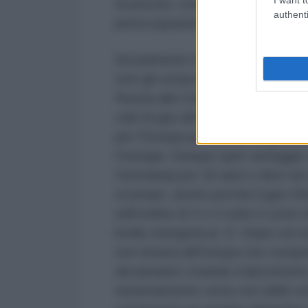
di preciso, cosa giustifica i toni e
authenti
preoccupazione degli USA?
Sicuramente è una notizia ferale 
tutti gli ostacoli alla costruzion
Russia alla Cina Nord-Occidentale 
cubi di gas all'anno a partire dal
per l'Europa perché la relega, a 
l'energia. Dunque quel vantaggio 
Germania) per 30 anni e oltre nei
scemare, anche perché il gas GN
nell'ordine di 3 o 4 volte il cost
livello energetico). E' chiaro ed
non rimarrà all'Europa che compri
devastante creando malcontento s
riorientamento verso est delle r