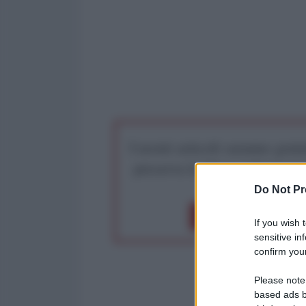
I nostri articoli saranno gratu
preserva la libera infor
Do Not Pr
Dona 1€
Don
If you wish 
sensitive in
confirm your
Please note
based ads b