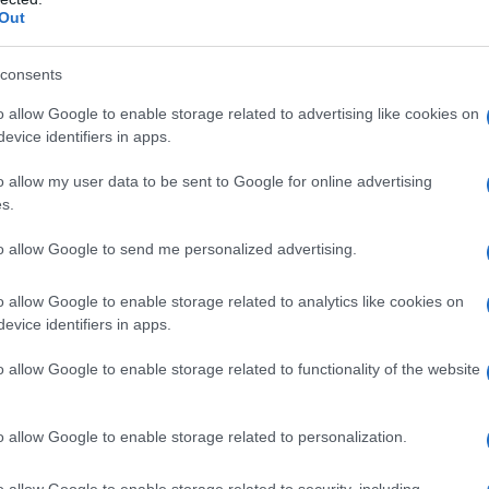
Out
 a Putin, dopo la cena di gala tenutasi al Cremlino
arlato di partnership che porterà un cambiamento nel
consents
 se ne vede uno pari da cento anni. Ovvero -
o allow Google to enable storage related to advertising like cookies on
 del leader cinese – da quando dopo la fine della
evice identifiers in apps.
ramonto dell'Impero Britannico e l'ascesa dell'Impero
o allow my user data to be sent to Google for online advertising
si concluse con la fine della seconda guerra
s.
ico fu definitivamente smantellato.
to allow Google to send me personalized advertising.
ei memorandum d'intesa resi pubblici ieri per la verità
o allow Google to enable storage related to analytics like cookies on
al pari – mi sembra – dell'accordo della cosiddetta
evice identifiers in apps.
o italiano di Conte e Xi a Roma nel 2019. Si va da
o allow Google to enable storage related to functionality of the website
ria di ricerca scientifica, al nucleare, alla tutela dei
ione in ambito di informazione di produzione di
ni statali dei due paesi. Insomma, nulla di
o allow Google to enable storage related to personalization.
ichiarazioni trionfalistiche dei due leader. Ma allora,
o allow Google to enable storage related to security, including