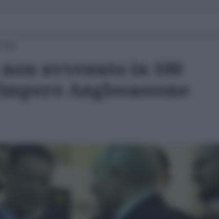
7:00
non avvenuto in 100
'Impero Anglosassone