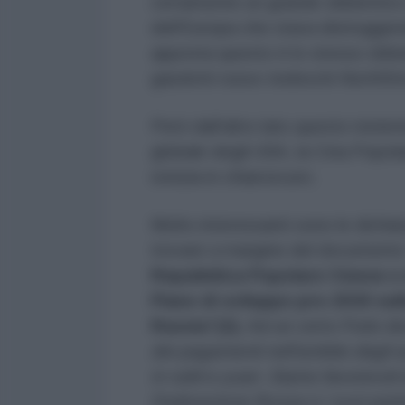
certamente un grande obbiettivo 
dell'Europa che stava distruggen
apposta questo è lo stesso obbie
gasdotti russo-tedeschi NorthSt
Però dall'altro lato questo riori
globale degli USA, la Cina Popol
notizia in chiaroscuro.
Molto interessanti sono le dichia
trovare a margine del documento
Repubblica Popolare Cinese e 
Piano di sviluppo pre-2030 sul
Russia”(2).
Ad un certo Putin di
dei pagamenti nell'ambito degli ac
in rubli e yuan. Siamo favorevoli a
Federazione Russa e i suoi partn