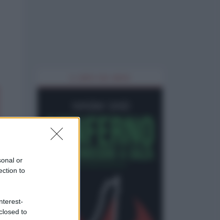
IL LIBRO DEL MESE
sonal or
ection to
nterest-
closed to