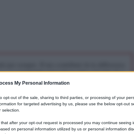
iti per sempre. Il tuo contributo fa la differenza:
mazione. L'ANTIDIPLOMATICO SEI ANCHE TU!
ocess My Personal Information
a 5€
Dona 15€
Scegli importo
to opt-out of the sale, sharing to third parties, or processing of your per
formation for targeted advertising by us, please use the below opt-out s
 selection.
 that after your opt-out request is processed you may continue seeing i
ased on personal information utilized by us or personal information dis