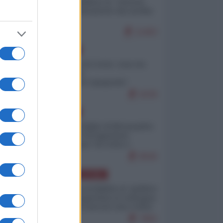
Quali sarebbero le “vittorie
ucraine” decantate dai media
italici?
11463
EUROPA
Invasione di Ceuta: cosa sta
accadendo
nell'enclave spagnola?
9239
EUROPA
Quando il figlio di Netanyahu
incitava "l'occupazione
musulmana" di Ceuta e
Melilla
8540
AMERICA LATINA
Dalla Convertibilità al "grillete
fiscal": l'Argentina si consegna
ai mercati (ancora una volta)
7862