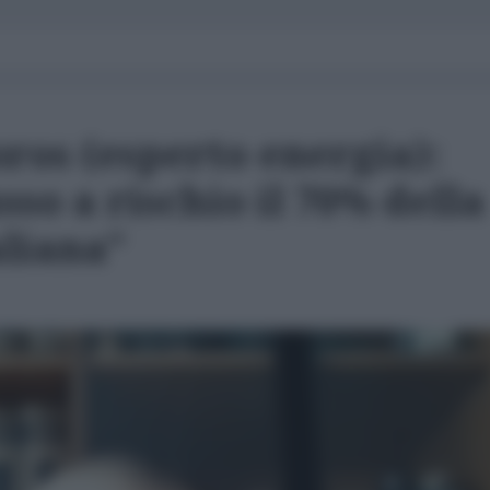
ros (esperto energia):
sso a rischio il 70% della
aliana"