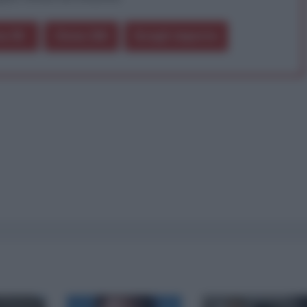
a 5€
Dona 15€
Scegli importo