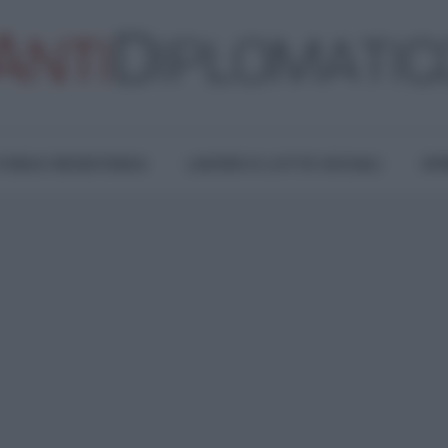
TURA E RESISTENZA
LAVORO E LOTTE SOCIALI
OPI