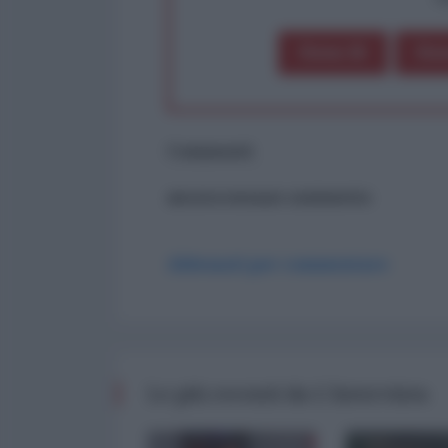
Dona 1€
Don
Commenti
ancora nessun commento
Abbonati per commentare
Le più recenti da L'Intervista