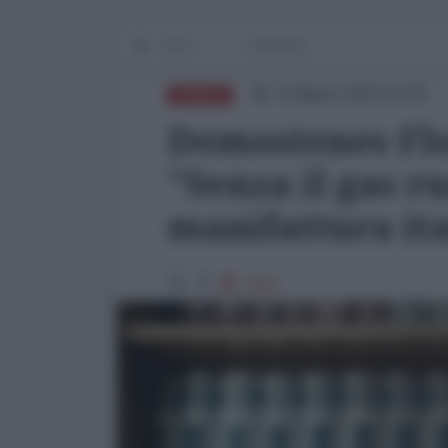
Home
L'Intervista
03 Marzo 2022 16:00
RUSSIA
Demostenes Flo
"Senza il gas ru
manifattura it
7693