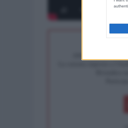
authenti
Abbiamo poco tempo pe
La censura imposta a l'Ant
Rivendica un
Partecip
op