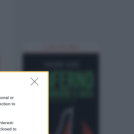
IL LIBRO DEL MESE
sonal or
ection to
nterest-
closed to