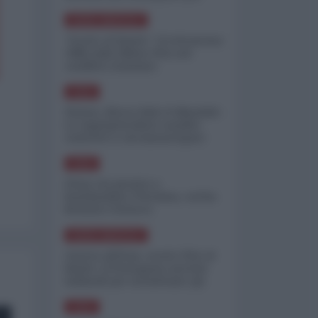
minimizzare le perdite
NORD-AMERICA
"Scorte al limite": il retroscena
CNN sulla difesa USA nel
conflitto iraniano
ASIA
Yemen, blocco Bab el-Mandab:
Le superpetroliere saudite
costrette a circumnavigare
l'Africa
ASIA
l'Iran era pronto a
bombardare l'Ucraina, cos'ha
fermato l'attacco
NORD-AMERICA
Guerra all'Iran, scorte USA al
limite: il Pentagono investe
miliardi per ricostituire gli
arsenali
ASIA