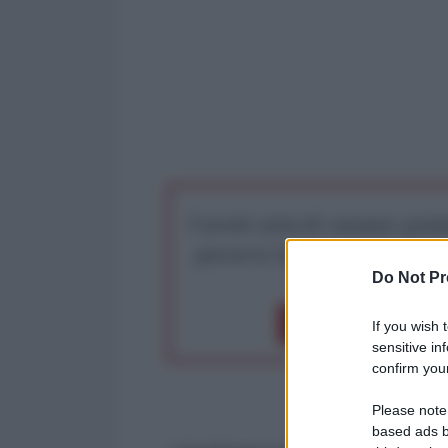
I nostri articoli saranno gratu
preserva la libera infor
Do Not Pr
Dona 1€
Don
If you wish 
sensitive in
confirm your
Please note
based ads b