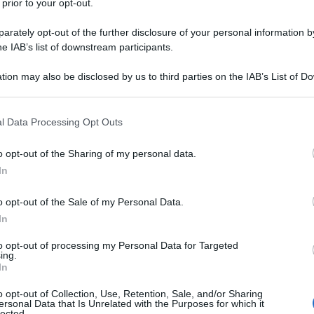
vistare Demostenes Floros - esperto di geopolitica e
 prior to your opt-out.
ia. La strategia per il gas naturale dell’Italia tra
rately opt-out of the further disclosure of your personal information by
he IAB’s list of downstream participants.
tion may also be disclosed by us to third parties on the IAB’s List of 
andare avanti senza le forniture di gas russo". Ma,
 that may further disclose it to other third parties.
ortante è un'altra: "dati alla mano: dall'inizio del
 that this website/app uses one or more Google services and may gath
rasporto di gas russo in Europa sono aumentati
l Data Processing Opt Outs
including but not limited to your visit or usage behaviour. You may click 
praticamente raddoppiato nel pieno rispetto dei
 to Google and its third-party tags to use your data for below specifi
o opt-out of the Sharing of my personal data.
a Gazprom e i paesi europei".
ogle consent section.
In
ulle possibili conseguenze socio-economiche:
o opt-out of the Sale of my Personal Data.
ello del barile del petrolio stanno aumentando in
In
umentare ancora di più se il conflitto proseguirà." E
to opt-out of processing my Personal Data for Targeted
ing.
e in termini economici e di disoccupazione
In
rincipali manifatture in Europa sono quelle tedesche
o opt-out of Collection, Use, Retention, Sale, and/or Sharing
i distacchi dalla Federazione russa potrebbero
ersonal Data that Is Unrelated with the Purposes for which it
lected.