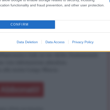
cation functionality and fraud prevention, and other user protection.
CONFIRM
ATTENZIONE!
Data Deletion
Data Access
Privacy Policy
r reagire alla dittatura degli algoritmi.
iDiplomatico lede un tuo diritto fondamentale.
a vera informazione pluralista.
a alla nostra Lunga Marcia.
Abbonati!
pure effettua una donazione