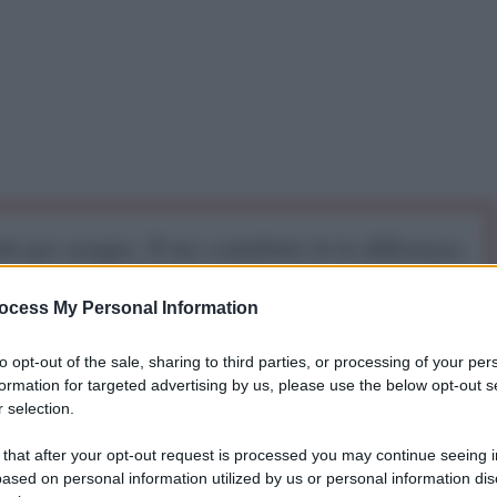
iti per sempre. Il tuo contributo fa la differenza:
mazione. L'ANTIDIPLOMATICO SEI ANCHE TU!
ocess My Personal Information
a 5€
Dona 15€
Scegli importo
to opt-out of the sale, sharing to third parties, or processing of your per
formation for targeted advertising by us, please use the below opt-out s
 selection.
 that after your opt-out request is processed you may continue seeing i
ased on personal information utilized by us or personal information dis