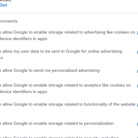
manifattura tedesca e il 70% di quella italiana: con
Out
economici drammatici", ha proseguito Floros.
consents
aumentati e aumenteranno ancora di più con l'aumento
o allow Google to enable storage related to advertising like cookies on
evice identifiers in apps.
o allow my user data to be sent to Google for online advertising
s.
to allow Google to send me personalized advertising.
o allow Google to enable storage related to analytics like cookies on
evice identifiers in apps.
o allow Google to enable storage related to functionality of the website
o allow Google to enable storage related to personalization.
o allow Google to enable storage related to security, including