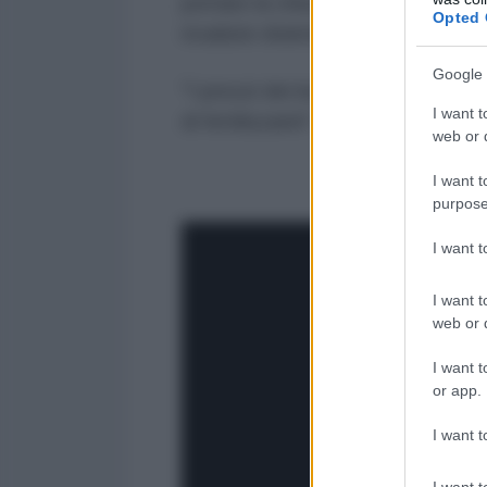
portare la chiusura del 60% della 
Opted 
ricadute drammatiche in termini 
Google 
"I prezzi dei beni primari sono 
I want t
di fertilizzanti", ha concluso.
web or d
I want t
purpose
I want 
I want t
web or d
I want t
or app.
I want t
I want t