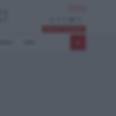
ACCEDI
Abbonati / Sostienici
NIONI
SHOP