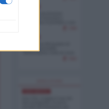
EUROPA
Mosca: le esercitazioni
nucleari di Germania e
Francia sono il preludio a una
guerra contro la Russia
7390
EUROPA
Petro accusa Netanyahu di
essere responsabile
"dell'invasione civile di Ceuta
da parte dei marocchini"
7062
WORLD AFFAIRS
NORD-AMERICA
Iran-USA, scoppia il caso dei
dati manipolati: il nuovo
metodo del Pentagono per