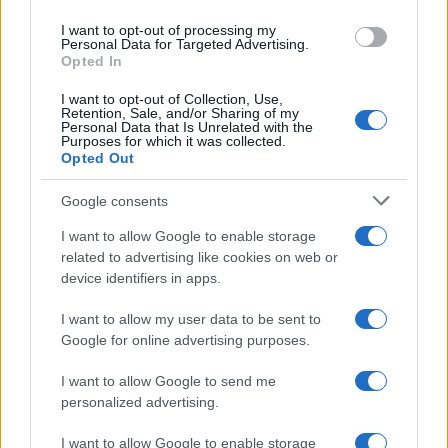
#
ECONOMIA
E
DINTORNI
use your data for below specified purposes in below Google
I want to opt-out of processing my
consent section.
Personal Data for Targeted Advertising.
Opted In
di Giuseppe Masala
I want to opt-out of Collection, Use,
Retention, Sale, and/or Sharing of my
Personal Data that Is Unrelated with the
Purposes for which it was collected.
Opted Out
Google consents
Gli Stati Uniti stanno perdendo “la Guerra
Mondiale a pezzi”?
I want to allow Google to enable storage
related to advertising like cookies on web or
25 Giugno 2026 10:00
device identifiers in apps.
I want to allow my user data to be sent to
Google for online advertising purposes.
#
EXODUS
I want to allow Google to send me
personalized advertising.
di Michelangelo Severgnini
I want to allow Google to enable storage