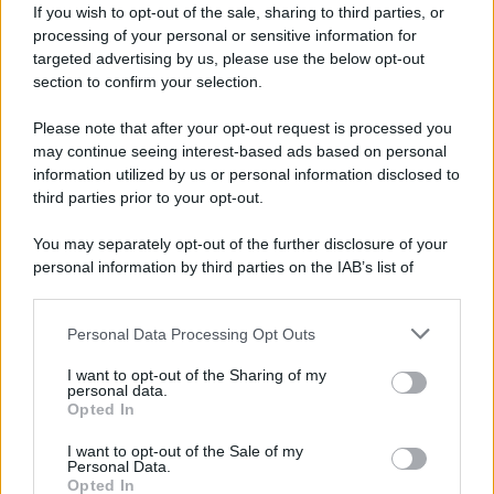
Volpi sulla bolla tecnologica
If you wish to opt-out of the sale, sharing to third parties, or
processing of your personal or sensitive information for
27 Giugno 2026 16:24
targeted advertising by us, please use the below opt-out
section to confirm your selection.
Please note that after your opt-out request is processed you
#
MONDISUD
may continue seeing interest-based ads based on personal
information utilized by us or personal information disclosed to
third parties prior to your opt-out.
di Fabrizio Verde
You may separately opt-out of the further disclosure of your
personal information by third parties on the IAB’s list of
downstream participants.
Personal Data Processing Opt Outs
Dalla Convertibilità al "grillete fiscal":
This information may also be disclosed by us to third parties
l'Argentina si consegna ai mercati (ancora
on the IAB’s List of Downstream Participants that may further
I want to opt-out of the Sharing of my
una volta)
disclose it to other third parties.
personal data.
Opted In
01 Agosto 2026 19:07
Please note that this website/app uses one or more Google
services and may gather and store information including but
I want to opt-out of the Sale of my
Personal Data.
not limited to your visit or usage behaviour. You may click to
Opted In
grant or deny consent to Google and its third-party tags to