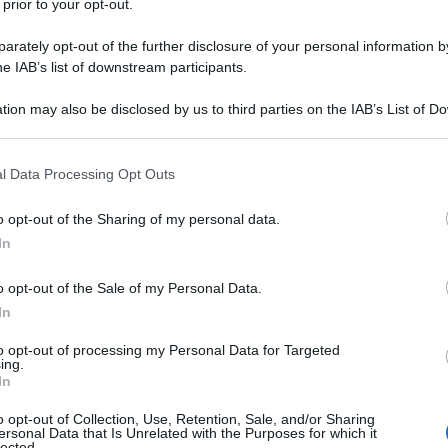
 prior to your opt-out.
i liberal, Benedict Anderson, l’unica comunità
rately opt-out of the further disclosure of your personal information by
rsale, la mitica «umanità» in nome della quale tutti
he IAB’s list of downstream participants.
viventi) vengono sradicati dal loro territorio e dalla
tion may also be disclosed by us to third parties on the IAB’s List of 
ovviamente libero mercato, ai media, alla
 that may further disclose it to other third parties.
mano merito), alla mobilità perpetua (ma la
etecnologie (tutto attaccato, un termine che poco ha
 that this website/app uses one or more Google services and may gath
l Data Processing Opt Outs
utto con il culto del nuovo fine a sé stesso), alle
including but not limited to your visit or usage behaviour. You may click 
ma che promuovono settarismi e egocentrismo.
 to Google and its third-party tags to use your data for below specifi
o opt-out of the Sharing of my personal data.
ogle consent section.
In
e (con buona pace di Eric Hobsbawm), senza alcuno
tica di confrontarsi con il tempo «altro» rispetto al
o opt-out of the Sale of my Personal Data.
tizio (come quasi tutti i passati: ma dove sarebbe il
In
to opt-out of processing my Personal Data for Targeted
ing.
e, riguarda solo il presente, sono quelle che stanno
In
ionalità per appiattire tutto sull’immediata attualità,
o opt-out of Collection, Use, Retention, Sale, and/or Sharing
 sinistra) o del farsi da sé (la destra) ma in effetti
ersonal Data that Is Unrelated with the Purposes for which it
i chi vuol fare tantissimi soldi molto in fretta e
lected.