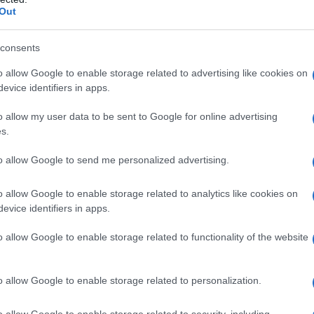
Out
 già esiste invecchi sùbito, anzi muoia, come le
to per non durare, o i prodotti elettronici a
consents
pidissima, o le «breaking news» da essi diffuse e
 all’impazienza e tutte le generazioni alla
o allow Google to enable storage related to advertising like cookies on
evice identifiers in apps.
on e di Hobsbawm non li legge più nessuno (non che
o allow my user data to be sent to Google for online advertising
s.
 perché libri (troppo lunghi). Ma le loro formule
ca ai globalisti e ai presentisti.
to allow Google to send me personalized advertising.
o allow Google to enable storage related to analytics like cookies on
evice identifiers in apps.
o allow Google to enable storage related to functionality of the website
ni e romanzi a Harvard; in precedenza ha insegnato alla II
New York University, e come visiting professor alla Arizona
iversity of Toronto, a UCLA, a Johns Hopkins e a McGill
o allow Google to enable storage related to personalization.
o allow Google to enable storage related to security, including