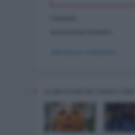
Commenti
ancora nessun commento
Abbonati per commentare
Le più recenti da I mezzi e i fini