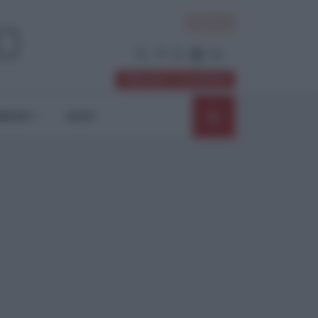
ACCEDI
Abbonati / Sostienici
NIONI
SHOP