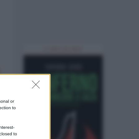
IL LIBRO DEL MESE
sonal or
ection to
nterest-
closed to