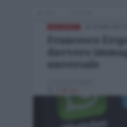
Home
I mezzi e i fini
20 Aprile 2023 1
NORD-AMERICA
Francesco Ersp
davvero immagi
unversale
Francesco Erspamer
2092