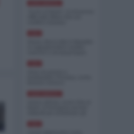
NORD-AMERICA
"Scorte al limite": il retroscena
CNN sulla difesa USA nel
conflitto iraniano
ASIA
Yemen, blocco Bab el-Mandab:
Le superpetroliere saudite
costrette a circumnavigare
l'Africa
ASIA
l'Iran era pronto a
bombardare l'Ucraina, cos'ha
fermato l'attacco
NORD-AMERICA
Guerra all'Iran, scorte USA al
limite: il Pentagono investe
miliardi per ricostituire gli
arsenali
ASIA
Canale diplomatico resta