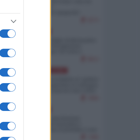
Invasione di Ceuta: cosa sta
accadendo
nell'enclave spagnola?
9273
EUROPA
Quando il figlio di Netanyahu
incitava "l'occupazione
musulmana" di Ceuta e
Melilla
8613
AMERICA LATINA
Dalla Convertibilità al "grillete
fiscal": l'Argentina si consegna
ai mercati (ancora una volta)
7894
EUROPA
Mosca: le esercitazioni
nucleari di Germania e
Francia sono il preludio a una
guerra contro la Russia
7495