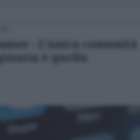
0:00
amer - L’unica comunità
naria è quella