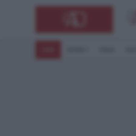
HOME
ESTERI
ITALIA
CUL