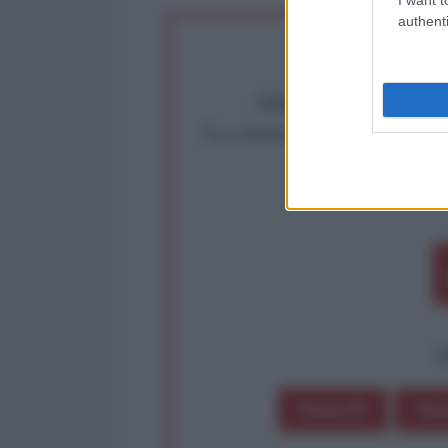
authenti
Abbiamo poco tempo pe
La censura imposta a l'Ant
Rivendica un
Partecip
op
Dona 1€
Don