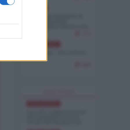
EUROPA
Petro accusa Netanyahu di
essere responsabile
"dell'invasione civile di Ceuta
da parte dei marocchini"
7117
NORD-AMERICA
Chris Hedges - Don Corleone
Trump
6960
WORLD AFFAIRS
NORD-AMERICA
Iran-USA, scoppia il caso dei
dati manipolati: il nuovo
metodo del Pentagono per
minimizzare le perdite