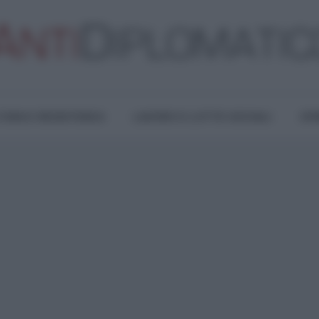
TURA E RESISTENZA
LAVORO E LOTTE SOCIALI
OPI