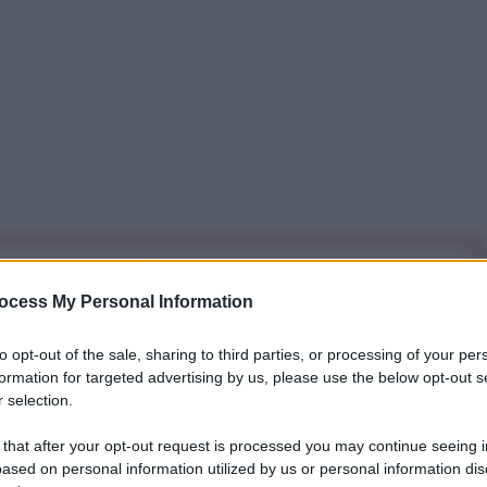
iti per sempre. Il tuo contributo fa la differenza:
ocess My Personal Information
mazione. L'ANTIDIPLOMATICO SEI ANCHE TU!
to opt-out of the sale, sharing to third parties, or processing of your per
formation for targeted advertising by us, please use the below opt-out s
a 5€
Dona 15€
Scegli importo
 selection.
 that after your opt-out request is processed you may continue seeing i
ased on personal information utilized by us or personal information dis