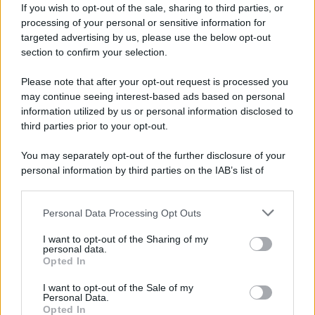
If you wish to opt-out of the sale, sharing to third parties, or
processing of your personal or sensitive information for
targeted advertising by us, please use the below opt-out
section to confirm your selection.
Please note that after your opt-out request is processed you
Gli Stati Uniti stanno perdendo “la Guerra
may continue seeing interest-based ads based on personal
Mondiale a pezzi”?
information utilized by us or personal information disclosed to
25 Giugno 2026 10:00
third parties prior to your opt-out.
You may separately opt-out of the further disclosure of your
personal information by third parties on the IAB’s list of
#
EXODUS
downstream participants.
Personal Data Processing Opt Outs
This information may also be disclosed by us to third parties
di Michelangelo Severgnini
on the IAB’s List of Downstream Participants that may further
I want to opt-out of the Sharing of my
disclose it to other third parties.
personal data.
Opted In
Please note that this website/app uses one or more Google
services and may gather and store information including but
I want to opt-out of the Sale of my
Personal Data.
not limited to your visit or usage behaviour. You may click to
La Trilogia del Rimosso di Michelangelo
Opted In
grant or deny consent to Google and its third-party tags to