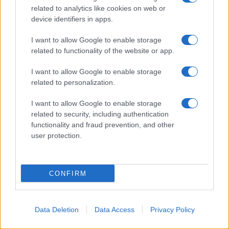
related to analytics like cookies on web or
Una finestra aperta
device identifiers in apps.
I want to allow Google to enable storage
related to functionality of the website or app.
I want to allow Google to enable storage
La governance cinese vista dai
rappresentanti italiani e la visione dello
related to personalization.
sviluppo comune sino-italiano
I want to allow Google to enable storage
06 Agosto 2026 08:00
related to security, including authentication
functionality and fraud prevention, and other
user protection.
#
SCELTI
DAL
PEOPLE'S
DAILY
CONFIRM
Data Deletion
Data Access
Privacy Policy